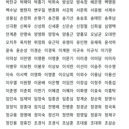
박찬규
박해덕
박흥기
박희숙
방성모
방숙정
배은영
백명원
백수남
범현자
변우일
변종화
서강희
서문희
서응범
서재수
성용심
손창희
손형기
송건용
송기선
송승호
송태민
송후남
신극환
신복우
신성희
신세훈
신은순
신정철
신희설
심영택
안계춘
안명숙
양영화
양정숙
양충근
양홍모
오남균
오대연
오치주
옥치현
위정희
유근덕
유영미
유인현
유재옥
윤석하
윤숙
윤순성
이경순
이경욱
이계원
이규숙
이규식
이기문
이덕성
이만영
이명환
이명훈
이문기
이미경
이미담
이미자
이병무
이보현
이봉우
이상보
이석란
이선미
이송주
이수영
이숙
이시백
이영화
이영훈
이오남희
이외수
이용남
이용선
이우열
이원향
이윤배
이은행
이임전
이장섭
이정주
이종섭
이춘영
이춘희
이한기
이혜경
이혜자
이화영
이효숙
이흥탁
임인숙
임재덕
임정숙
임종권
임춘심
장계순
장순희
장영식
장정익
장종대
장지섭
전명례
전병훈
정경균
정경희
정국옥
정규용
정명애
정미숙
정선자
정연화
정영일
정윤자
정재구
정진용
정휴진
조경식
조경식
조남훈
조대웅
조대희
조삼순