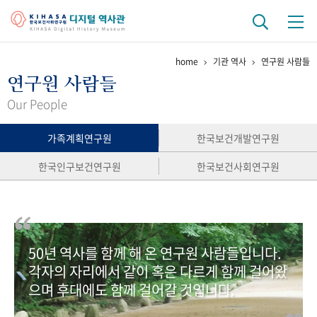
home
기관 역사
연구원 사람들
기관 역사
연구원 사람들
걸어온 길
기관 변천사
역대 기관장
연구원 사람들
Our People
연구 역사
가족계획연구원
한국보건개발연구원
정책과 연구
키워드로 보는 연구 역사
연구자들
한국인구보건연구원
한국보건사회연구원
간행물 변천사
기록물 아카이브
50년 역사를 함께 해 온 연구원 사람들입니다.
사진 아카이브
문서 기록물
행정박물
영상 기록물
각자의 자리에서 같이 혹은 다르게 함께 걸어왔
으며 후대에도 함께 걸어갈 것입니다.
+1
50
주년 기념