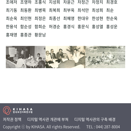
조애저
조영하
조홍식
지성희
차윤근
차정근
차정치
최경호
최기동
최동환
최병목
최복희
최부옥
최석만
최성희
최순
최순옥
최인현
최정은
최종선
최혜영
한대우
한성현
한순옥
한용석
함순성
함희순
허경순
홍경식
홍문식
홍성열
홍성운
홍재영
홍종관
황문남
저작권 정책
디지털 역사관 개관에 부쳐
디지털 역사관의 구축 배경
Copyright ⓒ by KIHASA. All rights Reserved.
TEL : 044) 287-8004