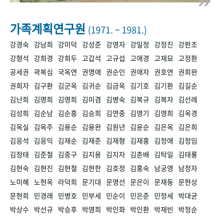
+1
성과 50선
숫자로 보는 50년
50
주년 광장
세계와 함께 한 KIHASA
가족계획연구원
(1971. ~ 1981.)
강경숙
강남희
강미덕
강성준
강영자
강일정
강정진
강판조
VR 역사관
강형석
강희경
강희두
고갑석
고규섭
고애경
고재묘
고정환
공세권
곽복심
국옥연
권명애
권순인
권애자
권호연
권희완
권희자
김구환
김군옥
김귀순
김금옥
김기호
김기환
김길순
김난희
김명희
김명희
김미겸
김병숙
김복규
김복자
김선례
김성희
김순남
김순흥
김승희
김연중
김영기
김영희
김옥경
김옥실
김옥주
김용순
김용완
김원년
김윤순
김은옥
김은희
김응석
김응익
김재순
김재준
김재형
김재홍
김정애
김정임
김정태
김준철
김중구
김지용
김지자
김춘배
김탁일
김태룡
김현숙
김현진
김현철
김현한
김호정
김홍숙
남궁영
남정자
노미혜
노현옥
라덕희
문기대
문명선
문은이
문재동
문현상
문현희
민경래
민병호
민부세
민순이
민은준
민정세
박대균
박상수
박선규
박승후
박영희
박인화
박인환
박재빈
박정순