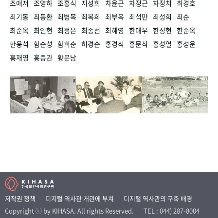
조애저
조영하
조홍식
지성희
차윤근
차정근
차정치
최경호
최기동
최동환
최병목
최복희
최부옥
최석만
최성희
최순
최순옥
최인현
최정은
최종선
최혜영
한대우
한성현
한순옥
한용석
함순성
함희순
허경순
홍경식
홍문식
홍성열
홍성운
홍재영
홍종관
황문남
저작권 정책
디지털 역사관 개관에 부쳐
디지털 역사관의 구축 배경
Copyright ⓒ by KIHASA. All rights Reserved.
TEL : 044) 287-8004