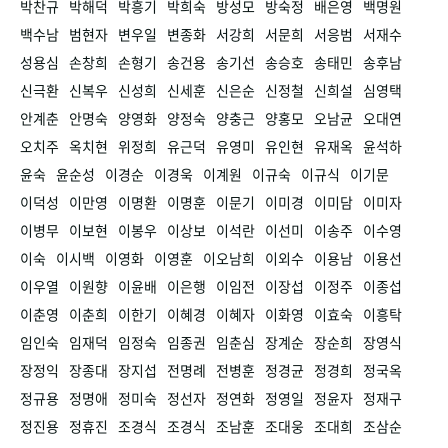
박찬규
박해덕
박흥기
박희숙
방성모
방숙정
배은영
백명원
백수남
범현자
변우일
변종화
서강희
서문희
서응범
서재수
성용심
손창희
손형기
송건용
송기선
송승호
송태민
송후남
신극환
신복우
신성희
신세훈
신은순
신정철
신희설
심영택
안계춘
안명숙
양영화
양정숙
양충근
양홍모
오남균
오대연
오치주
옥치현
위정희
유근덕
유영미
유인현
유재옥
윤석하
윤숙
윤순성
이경순
이경욱
이계원
이규숙
이규식
이기문
이덕성
이만영
이명환
이명훈
이문기
이미경
이미담
이미자
이병무
이보현
이봉우
이상보
이석란
이선미
이송주
이수영
이숙
이시백
이영화
이영훈
이오남희
이외수
이용남
이용선
이우열
이원향
이윤배
이은행
이임전
이장섭
이정주
이종섭
이춘영
이춘희
이한기
이혜경
이혜자
이화영
이효숙
이흥탁
임인숙
임재덕
임정숙
임종권
임춘심
장계순
장순희
장영식
장정익
장종대
장지섭
전명례
전병훈
정경균
정경희
정국옥
정규용
정명애
정미숙
정선자
정연화
정영일
정윤자
정재구
정진용
정휴진
조경식
조경식
조남훈
조대웅
조대희
조삼순