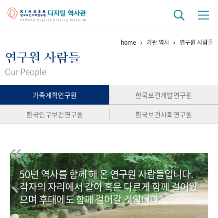
home
기관 역사
연구원 사람들
기관 역사
연구원 사람들
걸어온 길
기관 변천사
역대 기관장
연구원 사람들
Our People
연구 역사
가족계획연구원
한국보건개발연구원
정책과 연구
키워드로 보는 연구 역사
연구자들
한국인구보건연구원
한국보건사회연구원
간행물 변천사
기록물 아카이브
50년 역사를 함께 해 온 연구원 사람들입니다.
사진 아카이브
문서 기록물
행정박물
영상 기록물
각자의 자리에서 같이 혹은 다르게 함께 걸어왔
으며 후대에도 함께 걸어갈 것입니다.
+1
50
주년 기념