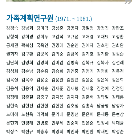
+1
성과 50선
숫자로 보는 50년
50
주년 광장
세계와 함께 한 KIHASA
가족계획연구원
(1971. ~ 1981.)
강경숙
강남희
강미덕
강성준
강영자
강일정
강정진
강판조
VR 역사관
강형석
강희경
강희두
고갑석
고규섭
고애경
고재묘
고정환
공세권
곽복심
국옥연
권명애
권순인
권애자
권호연
권희완
권희자
김구환
김군옥
김귀순
김금옥
김기호
김기환
김길순
김난희
김명희
김명희
김미겸
김병숙
김복규
김복자
김선례
김성희
김순남
김순흥
김승희
김연중
김영기
김영희
김옥경
김옥실
김옥주
김용순
김용완
김원년
김윤순
김은옥
김은희
김응석
김응익
김재순
김재준
김재형
김재홍
김정애
김정임
김정태
김준철
김중구
김지용
김지자
김춘배
김탁일
김태룡
김현숙
김현진
김현철
김현한
김호정
김홍숙
남궁영
남정자
노미혜
노현옥
라덕희
문기대
문명선
문은이
문재동
문현상
문현희
민경래
민병호
민부세
민순이
민은준
민정세
박대균
박상수
박선규
박승후
박영희
박인화
박인환
박재빈
박정순