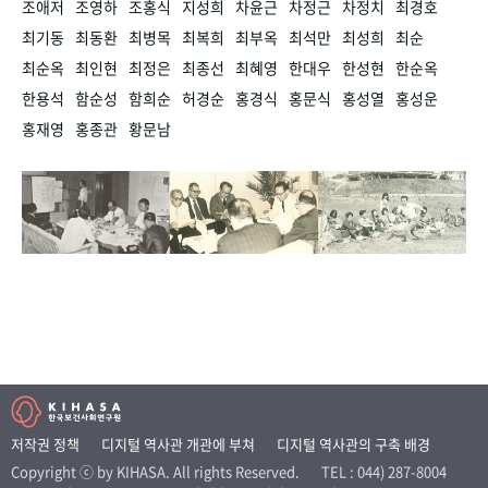
조애저
조영하
조홍식
지성희
차윤근
차정근
차정치
최경호
최기동
최동환
최병목
최복희
최부옥
최석만
최성희
최순
최순옥
최인현
최정은
최종선
최혜영
한대우
한성현
한순옥
한용석
함순성
함희순
허경순
홍경식
홍문식
홍성열
홍성운
홍재영
홍종관
황문남
저작권 정책
디지털 역사관 개관에 부쳐
디지털 역사관의 구축 배경
Copyright ⓒ by KIHASA. All rights Reserved.
TEL : 044) 287-8004