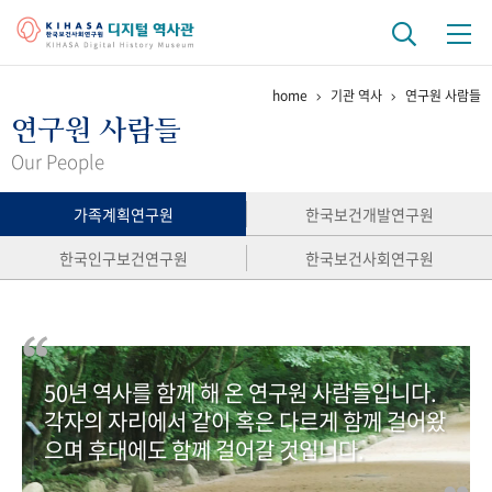
home
기관 역사
연구원 사람들
기관 역사
연구원 사람들
걸어온 길
기관 변천사
역대 기관장
연구원 사람들
Our People
연구 역사
가족계획연구원
한국보건개발연구원
정책과 연구
키워드로 보는 연구 역사
연구자들
한국인구보건연구원
한국보건사회연구원
간행물 변천사
기록물 아카이브
50년 역사를 함께 해 온 연구원 사람들입니다.
사진 아카이브
문서 기록물
행정박물
영상 기록물
각자의 자리에서 같이 혹은 다르게 함께 걸어왔
으며 후대에도 함께 걸어갈 것입니다.
+1
50
주년 기념