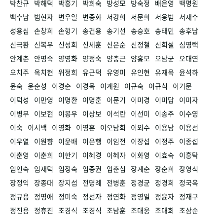
박찬규
박해덕
박흥기
박희숙
방성모
방숙정
배은영
백명원
백수남
범현자
변우일
변종화
서강희
서문희
서응범
서재수
성용심
손창희
손형기
송건용
송기선
송승호
송태민
송후남
신극환
신복우
신성희
신세훈
신은순
신정철
신희설
심영택
안계춘
안명숙
양영화
양정숙
양충근
양홍모
오남균
오대연
오치주
옥치현
위정희
유근덕
유영미
유인현
유재옥
윤석하
윤숙
윤순성
이경순
이경욱
이계원
이규숙
이규식
이기문
이덕성
이만영
이명환
이명훈
이문기
이미경
이미담
이미자
이병무
이보현
이봉우
이상보
이석란
이선미
이송주
이수영
이숙
이시백
이영화
이영훈
이오남희
이외수
이용남
이용선
이우열
이원향
이윤배
이은행
이임전
이장섭
이정주
이종섭
이춘영
이춘희
이한기
이혜경
이혜자
이화영
이효숙
이흥탁
임인숙
임재덕
임정숙
임종권
임춘심
장계순
장순희
장영식
장정익
장종대
장지섭
전명례
전병훈
정경균
정경희
정국옥
정규용
정명애
정미숙
정선자
정연화
정영일
정윤자
정재구
정진용
정휴진
조경식
조경식
조남훈
조대웅
조대희
조삼순