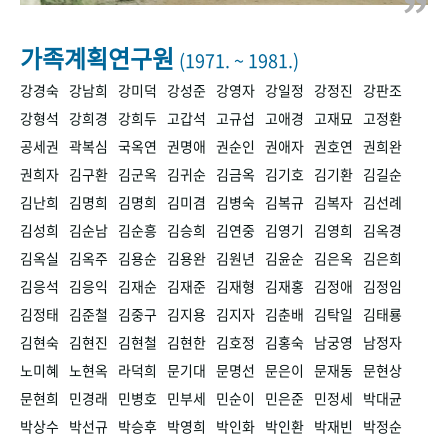
+1
성과 50선
숫자로 보는 50년
50
주년 광장
세계와 함께 한 KIHASA
가족계획연구원
(1971. ~ 1981.)
강경숙
강남희
강미덕
강성준
강영자
강일정
강정진
강판조
VR 역사관
강형석
강희경
강희두
고갑석
고규섭
고애경
고재묘
고정환
공세권
곽복심
국옥연
권명애
권순인
권애자
권호연
권희완
권희자
김구환
김군옥
김귀순
김금옥
김기호
김기환
김길순
김난희
김명희
김명희
김미겸
김병숙
김복규
김복자
김선례
김성희
김순남
김순흥
김승희
김연중
김영기
김영희
김옥경
김옥실
김옥주
김용순
김용완
김원년
김윤순
김은옥
김은희
김응석
김응익
김재순
김재준
김재형
김재홍
김정애
김정임
김정태
김준철
김중구
김지용
김지자
김춘배
김탁일
김태룡
김현숙
김현진
김현철
김현한
김호정
김홍숙
남궁영
남정자
노미혜
노현옥
라덕희
문기대
문명선
문은이
문재동
문현상
문현희
민경래
민병호
민부세
민순이
민은준
민정세
박대균
박상수
박선규
박승후
박영희
박인화
박인환
박재빈
박정순