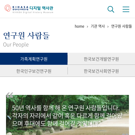
home
기관 역사
연구원 사람들
기관 역사
연구원 사람들
걸어온 길
기관 변천사
역대 기관장
연구원 사람들
Our People
연구 역사
가족계획연구원
한국보건개발연구원
정책과 연구
키워드로 보는 연구 역사
연구자들
한국인구보건연구원
한국보건사회연구원
간행물 변천사
기록물 아카이브
50년 역사를 함께 해 온 연구원 사람들입니다.
사진 아카이브
문서 기록물
행정박물
영상 기록물
각자의 자리에서 같이 혹은 다르게 함께 걸어왔
으며 후대에도 함께 걸어갈 것입니다.
+1
50
주년 기념