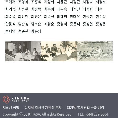
조애저
조영하
조홍식
지성희
차윤근
차정근
차정치
최경호
최기동
최동환
최병목
최복희
최부옥
최석만
최성희
최순
최순옥
최인현
최정은
최종선
최혜영
한대우
한성현
한순옥
한용석
함순성
함희순
허경순
홍경식
홍문식
홍성열
홍성운
홍재영
홍종관
황문남
저작권 정책
디지털 역사관 개관에 부쳐
디지털 역사관의 구축 배경
Copyright ⓒ by KIHASA. All rights Reserved.
TEL : 044) 287-8004