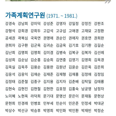
+1
성과 50선
숫자로 보는 50년
50
주년 광장
세계와 함께 한 KIHASA
가족계획연구원
(1971. ~ 1981.)
강경숙
강남희
강미덕
강성준
강영자
강일정
강정진
강판조
VR 역사관
강형석
강희경
강희두
고갑석
고규섭
고애경
고재묘
고정환
공세권
곽복심
국옥연
권명애
권순인
권애자
권호연
권희완
권희자
김구환
김군옥
김귀순
김금옥
김기호
김기환
김길순
김난희
김명희
김명희
김미겸
김병숙
김복규
김복자
김선례
김성희
김순남
김순흥
김승희
김연중
김영기
김영희
김옥경
김옥실
김옥주
김용순
김용완
김원년
김윤순
김은옥
김은희
김응석
김응익
김재순
김재준
김재형
김재홍
김정애
김정임
김정태
김준철
김중구
김지용
김지자
김춘배
김탁일
김태룡
김현숙
김현진
김현철
김현한
김호정
김홍숙
남궁영
남정자
노미혜
노현옥
라덕희
문기대
문명선
문은이
문재동
문현상
문현희
민경래
민병호
민부세
민순이
민은준
민정세
박대균
박상수
박선규
박승후
박영희
박인화
박인환
박재빈
박정순