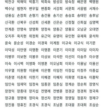
박찬규
박해덕
박흥기
박희숙
방성모
방숙정
배은영
백명원
백수남
범현자
변우일
변종화
서강희
서문희
서응범
서재수
성용심
손창희
손형기
송건용
송기선
송승호
송태민
송후남
신극환
신복우
신성희
신세훈
신은순
신정철
신희설
심영택
안계춘
안명숙
양영화
양정숙
양충근
양홍모
오남균
오대연
오치주
옥치현
위정희
유근덕
유영미
유인현
유재옥
윤석하
윤숙
윤순성
이경순
이경욱
이계원
이규숙
이규식
이기문
이덕성
이만영
이명환
이명훈
이문기
이미경
이미담
이미자
이병무
이보현
이봉우
이상보
이석란
이선미
이송주
이수영
이숙
이시백
이영화
이영훈
이오남희
이외수
이용남
이용선
이우열
이원향
이윤배
이은행
이임전
이장섭
이정주
이종섭
이춘영
이춘희
이한기
이혜경
이혜자
이화영
이효숙
이흥탁
임인숙
임재덕
임정숙
임종권
임춘심
장계순
장순희
장영식
장정익
장종대
장지섭
전명례
전병훈
정경균
정경희
정국옥
정규용
정명애
정미숙
정선자
정연화
정영일
정윤자
정재구
정진용
정휴진
조경식
조경식
조남훈
조대웅
조대희
조삼순