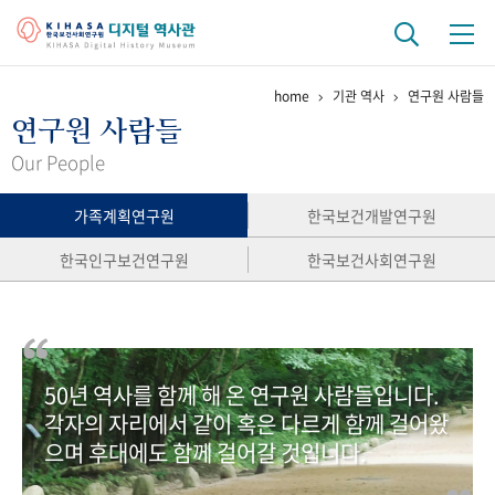
home
기관 역사
연구원 사람들
기관 역사
연구원 사람들
걸어온 길
기관 변천사
역대 기관장
연구원 사람들
Our People
연구 역사
가족계획연구원
한국보건개발연구원
정책과 연구
키워드로 보는 연구 역사
연구자들
한국인구보건연구원
한국보건사회연구원
간행물 변천사
기록물 아카이브
50년 역사를 함께 해 온 연구원 사람들입니다.
사진 아카이브
문서 기록물
행정박물
영상 기록물
각자의 자리에서 같이 혹은 다르게 함께 걸어왔
으며 후대에도 함께 걸어갈 것입니다.
+1
50
주년 기념