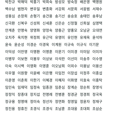
박찬규
박해덕
박흥기
박희숙
방성모
방숙정
배은영
백명원
백수남
범현자
변우일
변종화
서강희
서문희
서응범
서재수
성용심
손창희
손형기
송건용
송기선
송승호
송태민
송후남
신극환
신복우
신성희
신세훈
신은순
신정철
신희설
심영택
안계춘
안명숙
양영화
양정숙
양충근
양홍모
오남균
오대연
오치주
옥치현
위정희
유근덕
유영미
유인현
유재옥
윤석하
윤숙
윤순성
이경순
이경욱
이계원
이규숙
이규식
이기문
이덕성
이만영
이명환
이명훈
이문기
이미경
이미담
이미자
이병무
이보현
이봉우
이상보
이석란
이선미
이송주
이수영
이숙
이시백
이영화
이영훈
이오남희
이외수
이용남
이용선
이우열
이원향
이윤배
이은행
이임전
이장섭
이정주
이종섭
이춘영
이춘희
이한기
이혜경
이혜자
이화영
이효숙
이흥탁
임인숙
임재덕
임정숙
임종권
임춘심
장계순
장순희
장영식
장정익
장종대
장지섭
전명례
전병훈
정경균
정경희
정국옥
정규용
정명애
정미숙
정선자
정연화
정영일
정윤자
정재구
정진용
정휴진
조경식
조경식
조남훈
조대웅
조대희
조삼순