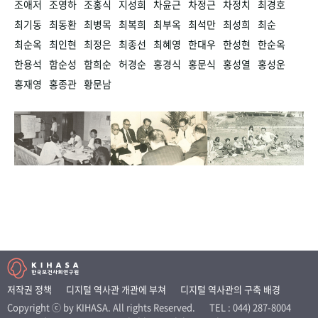
조애저
조영하
조홍식
지성희
차윤근
차정근
차정치
최경호
최기동
최동환
최병목
최복희
최부옥
최석만
최성희
최순
최순옥
최인현
최정은
최종선
최혜영
한대우
한성현
한순옥
한용석
함순성
함희순
허경순
홍경식
홍문식
홍성열
홍성운
홍재영
홍종관
황문남
저작권 정책
디지털 역사관 개관에 부쳐
디지털 역사관의 구축 배경
Copyright ⓒ by KIHASA. All rights Reserved.
TEL : 044) 287-8004