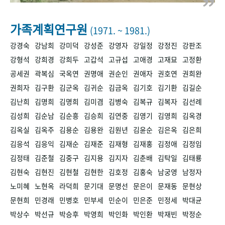
+1
성과 50선
숫자로 보는 50년
50
주년 광장
세계와 함께 한 KIHASA
가족계획연구원
(1971. ~ 1981.)
강경숙
강남희
강미덕
강성준
강영자
강일정
강정진
강판조
VR 역사관
강형석
강희경
강희두
고갑석
고규섭
고애경
고재묘
고정환
공세권
곽복심
국옥연
권명애
권순인
권애자
권호연
권희완
권희자
김구환
김군옥
김귀순
김금옥
김기호
김기환
김길순
김난희
김명희
김명희
김미겸
김병숙
김복규
김복자
김선례
김성희
김순남
김순흥
김승희
김연중
김영기
김영희
김옥경
김옥실
김옥주
김용순
김용완
김원년
김윤순
김은옥
김은희
김응석
김응익
김재순
김재준
김재형
김재홍
김정애
김정임
김정태
김준철
김중구
김지용
김지자
김춘배
김탁일
김태룡
김현숙
김현진
김현철
김현한
김호정
김홍숙
남궁영
남정자
노미혜
노현옥
라덕희
문기대
문명선
문은이
문재동
문현상
문현희
민경래
민병호
민부세
민순이
민은준
민정세
박대균
박상수
박선규
박승후
박영희
박인화
박인환
박재빈
박정순