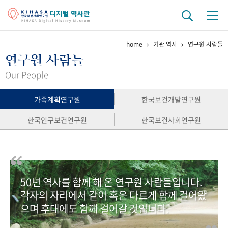
home
기관 역사
연구원 사람들
기관 역사
연구원 사람들
걸어온 길
기관 변천사
역대 기관장
연구원 사람들
Our People
연구 역사
가족계획연구원
한국보건개발연구원
정책과 연구
키워드로 보는 연구 역사
연구자들
한국인구보건연구원
한국보건사회연구원
간행물 변천사
기록물 아카이브
50년 역사를 함께 해 온 연구원 사람들입니다.
사진 아카이브
문서 기록물
행정박물
영상 기록물
각자의 자리에서 같이 혹은 다르게 함께 걸어왔
으며 후대에도 함께 걸어갈 것입니다.
+1
50
주년 기념