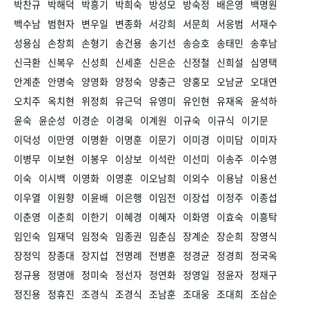
박찬규
박해덕
박흥기
박희숙
방성모
방숙정
배은영
백명원
백수남
범현자
변우일
변종화
서강희
서문희
서응범
서재수
성용심
손창희
손형기
송건용
송기선
송승호
송태민
송후남
신극환
신복우
신성희
신세훈
신은순
신정철
신희설
심영택
안계춘
안명숙
양영화
양정숙
양충근
양홍모
오남균
오대연
오치주
옥치현
위정희
유근덕
유영미
유인현
유재옥
윤석하
윤숙
윤순성
이경순
이경욱
이계원
이규숙
이규식
이기문
이덕성
이만영
이명환
이명훈
이문기
이미경
이미담
이미자
이병무
이보현
이봉우
이상보
이석란
이선미
이송주
이수영
이숙
이시백
이영화
이영훈
이오남희
이외수
이용남
이용선
이우열
이원향
이윤배
이은행
이임전
이장섭
이정주
이종섭
이춘영
이춘희
이한기
이혜경
이혜자
이화영
이효숙
이흥탁
임인숙
임재덕
임정숙
임종권
임춘심
장계순
장순희
장영식
장정익
장종대
장지섭
전명례
전병훈
정경균
정경희
정국옥
정규용
정명애
정미숙
정선자
정연화
정영일
정윤자
정재구
정진용
정휴진
조경식
조경식
조남훈
조대웅
조대희
조삼순