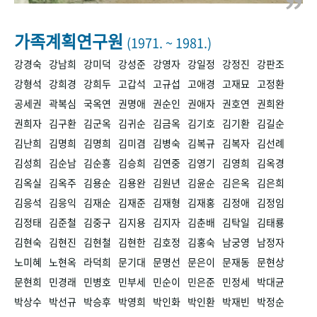
+1
성과 50선
숫자로 보는 50년
50
주년 광장
세계와 함께 한 KIHASA
가족계획연구원
(1971. ~ 1981.)
강경숙
강남희
강미덕
강성준
강영자
강일정
강정진
강판조
VR 역사관
강형석
강희경
강희두
고갑석
고규섭
고애경
고재묘
고정환
공세권
곽복심
국옥연
권명애
권순인
권애자
권호연
권희완
권희자
김구환
김군옥
김귀순
김금옥
김기호
김기환
김길순
김난희
김명희
김명희
김미겸
김병숙
김복규
김복자
김선례
김성희
김순남
김순흥
김승희
김연중
김영기
김영희
김옥경
김옥실
김옥주
김용순
김용완
김원년
김윤순
김은옥
김은희
김응석
김응익
김재순
김재준
김재형
김재홍
김정애
김정임
김정태
김준철
김중구
김지용
김지자
김춘배
김탁일
김태룡
김현숙
김현진
김현철
김현한
김호정
김홍숙
남궁영
남정자
노미혜
노현옥
라덕희
문기대
문명선
문은이
문재동
문현상
문현희
민경래
민병호
민부세
민순이
민은준
민정세
박대균
박상수
박선규
박승후
박영희
박인화
박인환
박재빈
박정순