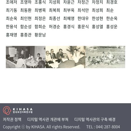
조애저
조영하
조홍식
지성희
차윤근
차정근
차정치
최경호
최기동
최동환
최병목
최복희
최부옥
최석만
최성희
최순
최순옥
최인현
최정은
최종선
최혜영
한대우
한성현
한순옥
한용석
함순성
함희순
허경순
홍경식
홍문식
홍성열
홍성운
홍재영
홍종관
황문남
저작권 정책
디지털 역사관 개관에 부쳐
디지털 역사관의 구축 배경
Copyright ⓒ by KIHASA. All rights Reserved.
TEL : 044) 287-8004