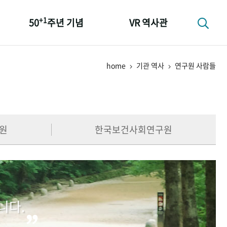
+1
50
주년 기념
VR 역사관
성과 50선
home
기관 역사
연구원 사람들
숫자로 보는 50년
+1
50
주년 광장
세계와 함께 한 KIHASA
원
한국보건사회연구원
니다.