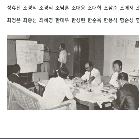
정휴진
조경식
조경식
조남훈
조대웅
조대희
조삼순
조애저
최정은
최종선
최혜영
한대우
한성현
한순옥
한용석
함순성