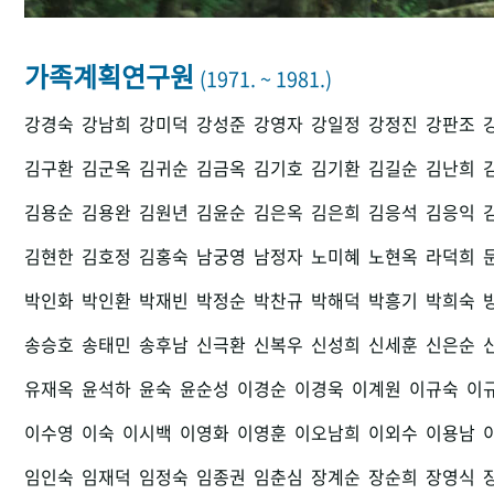
가족계획연구원
(1971. ~ 1981.)
강경숙
강남희
강미덕
강성준
강영자
강일정
강정진
강판조
김구환
김군옥
김귀순
김금옥
김기호
김기환
김길순
김난희
김용순
김용완
김원년
김윤순
김은옥
김은희
김응석
김응익
김현한
김호정
김홍숙
남궁영
남정자
노미혜
노현옥
라덕희
박인화
박인환
박재빈
박정순
박찬규
박해덕
박흥기
박희숙
송승호
송태민
송후남
신극환
신복우
신성희
신세훈
신은순
유재옥
윤석하
윤숙
윤순성
이경순
이경욱
이계원
이규숙
이
이수영
이숙
이시백
이영화
이영훈
이오남희
이외수
이용남
임인숙
임재덕
임정숙
임종권
임춘심
장계순
장순희
장영식