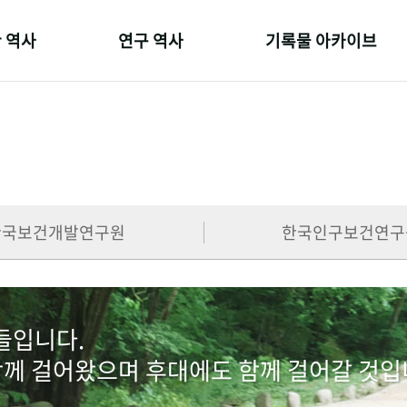
 역사
연구 역사
기록물 아카이브
온 길
정책과 연구
사진 아카이브
 변천사
키워드로 보는 연구 역사
문서 기록물
 기관장
연구자들
행정박물
 사람들
간행물 변천사
영상 기록물
한국보건개발연구원
한국인구보건연구
람들입니다.
함께 걸어왔으며 후대에도 함께 걸어갈 것입