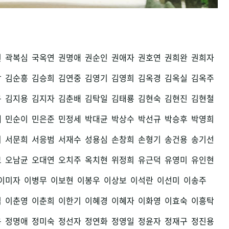
권
곽복심
국옥연
권명애
권순인
권애자
권호연
권희완
권희자
남
김순흥
김승희
김연중
김영기
김영희
김옥경
김옥실
김옥주
구
김지용
김지자
김춘배
김탁일
김태룡
김현숙
김현진
김현철
세
민순이
민은준
민정세
박대균
박상수
박선규
박승후
박영희
희
서문희
서응범
서재수
성용심
손창희
손형기
송건용
송기선
모
오남균
오대연
오치주
옥치현
위정희
유근덕
유영미
유인현
이미자
이병무
이보현
이봉우
이상보
이석란
이선미
이송주
섭
이춘영
이춘희
이한기
이혜경
이혜자
이화영
이효숙
이흥탁
용
정명애
정미숙
정선자
정연화
정영일
정윤자
정재구
정진용