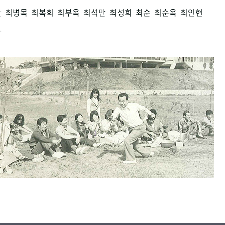
환
최병목
최복희
최부옥
최석만
최성희
최순
최순옥
최인현
남