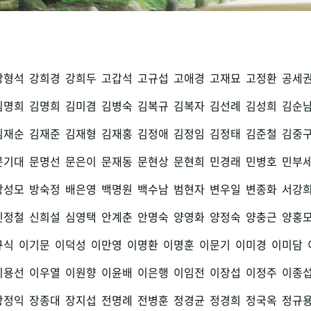
강형석
강희경
강희두
고갑석
고규섭
고애경
고재묘
고정환
공세
김명희
김명희
김미겸
김병숙
김복규
김복자
김선례
김성희
김순
김재순
김재준
김재형
김재홍
김정애
김정임
김정태
김준철
김중
문기대
문명선
문은이
문재동
문현상
문현희
민경래
민병호
민부
방성모
방숙정
배은영
백명원
백수남
범현자
변우일
변종화
서강
신정철
신희설
심영택
안계춘
안명숙
양영화
양정숙
양충근
양홍
규식
이기문
이덕성
이만영
이명환
이명훈
이문기
이미경
이미담
이용선
이우열
이원향
이윤배
이은행
이임전
이장섭
이정주
이종
장정익
장종대
장지섭
전명례
전병훈
정경균
정경희
정국옥
정규