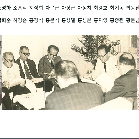
조영하
조홍식
지성희
차윤근
차정근
차정치
최경호
최기동
최동
함희순
허경순
홍경식
홍문식
홍성열
홍성운
홍재영
홍종관
황문