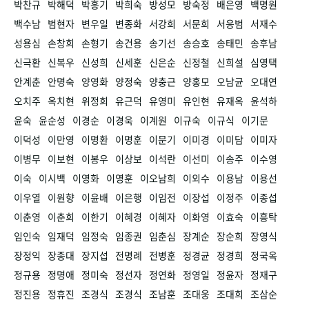
박찬규
박해덕
박흥기
박희숙
방성모
방숙정
배은영
백명원
백수남
범현자
변우일
변종화
서강희
서문희
서응범
서재수
성용심
손창희
손형기
송건용
송기선
송승호
송태민
송후남
신극환
신복우
신성희
신세훈
신은순
신정철
신희설
심영택
안계춘
안명숙
양영화
양정숙
양충근
양홍모
오남균
오대연
오치주
옥치현
위정희
유근덕
유영미
유인현
유재옥
윤석하
윤숙
윤순성
이경순
이경욱
이계원
이규숙
이규식
이기문
이덕성
이만영
이명환
이명훈
이문기
이미경
이미담
이미자
이병무
이보현
이봉우
이상보
이석란
이선미
이송주
이수영
이숙
이시백
이영화
이영훈
이오남희
이외수
이용남
이용선
이우열
이원향
이윤배
이은행
이임전
이장섭
이정주
이종섭
이춘영
이춘희
이한기
이혜경
이혜자
이화영
이효숙
이흥탁
임인숙
임재덕
임정숙
임종권
임춘심
장계순
장순희
장영식
장정익
장종대
장지섭
전명례
전병훈
정경균
정경희
정국옥
정규용
정명애
정미숙
정선자
정연화
정영일
정윤자
정재구
정진용
정휴진
조경식
조경식
조남훈
조대웅
조대희
조삼순