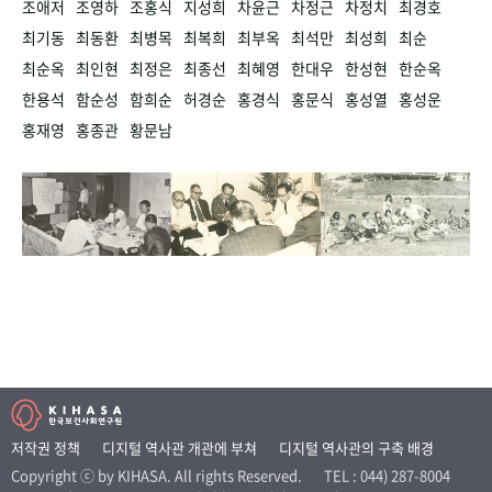
조애저
조영하
조홍식
지성희
차윤근
차정근
차정치
최경호
최기동
최동환
최병목
최복희
최부옥
최석만
최성희
최순
최순옥
최인현
최정은
최종선
최혜영
한대우
한성현
한순옥
한용석
함순성
함희순
허경순
홍경식
홍문식
홍성열
홍성운
홍재영
홍종관
황문남
저작권 정책
디지털 역사관 개관에 부쳐
디지털 역사관의 구축 배경
Copyright ⓒ by KIHASA. All rights Reserved.
TEL : 044) 287-8004