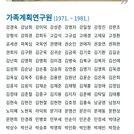
+1
성과 50선
숫자로 보는 50년
50
주년 광장
세계와 함께 한 KIHASA
가족계획연구원
(1971. ~ 1981.)
강경숙
강남희
강미덕
강성준
강영자
강일정
강정진
강판조
VR 역사관
강형석
강희경
강희두
고갑석
고규섭
고애경
고재묘
고정환
공세권
곽복심
국옥연
권명애
권순인
권애자
권호연
권희완
권희자
김구환
김군옥
김귀순
김금옥
김기호
김기환
김길순
김난희
김명희
김명희
김미겸
김병숙
김복규
김복자
김선례
김성희
김순남
김순흥
김승희
김연중
김영기
김영희
김옥경
김옥실
김옥주
김용순
김용완
김원년
김윤순
김은옥
김은희
김응석
김응익
김재순
김재준
김재형
김재홍
김정애
김정임
김정태
김준철
김중구
김지용
김지자
김춘배
김탁일
김태룡
김현숙
김현진
김현철
김현한
김호정
김홍숙
남궁영
남정자
노미혜
노현옥
라덕희
문기대
문명선
문은이
문재동
문현상
문현희
민경래
민병호
민부세
민순이
민은준
민정세
박대균
박상수
박선규
박승후
박영희
박인화
박인환
박재빈
박정순