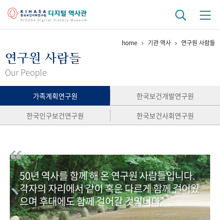
home
기관 역사
연구원 사람들
기관 역사
연구원 사람들
걸어온 길
기관 변천사
역대 기관장
연구원 사람들
Our People
연구 역사
가족계획연구원
한국보건개발연구원
정책과 연구
키워드로 보는 연구 역사
연구자들
한국인구보건연구원
한국보건사회연구원
간행물 변천사
기록물 아카이브
50년 역사를 함께 해 온 연구원 사람들입니다.
사진 아카이브
문서 기록물
행정박물
영상 기록물
각자의 자리에서 같이 혹은 다르게 함께 걸어왔
으며 후대에도 함께 걸어갈 것입니다.
+1
50
주년 기념