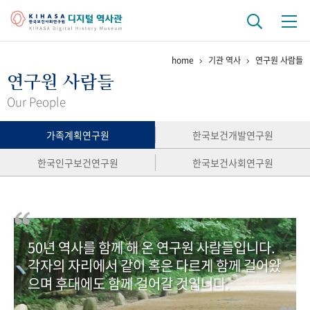
home
기관 역사
연구원 사람들
기관 역사
연구원 사람들
걸어온 길
기관 변천사
역대 기관장
연구원 사람들
Our People
연구 역사
가족계획연구원
한국보건개발연구원
정책과 연구
키워드로 보는 연구 역사
연구자들
한국인구보건연구원
한국보건사회연구원
간행물 변천사
기록물 아카이브
50년 역사를 함께 해 온 연구원 사람들입니다.
사진 아카이브
문서 기록물
행정박물
영상 기록물
각자의 자리에서 같이 혹은 다르게 함께 걸어왔
으며 후대에도 함께 걸어갈 것입니다.
+1
50
주년 기념