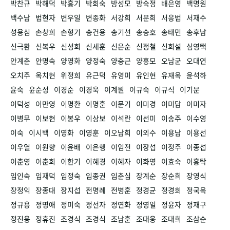
박찬규
박해덕
박흥기
박희숙
방성모
방숙정
배은영
백명원
백수남
범현자
변우일
변종화
서강희
서문희
서응범
서재수
성용심
손창희
손형기
송건용
송기선
송승호
송태민
송후남
신극환
신복우
신성희
신세훈
신은순
신정철
신희설
심영택
안계춘
안명숙
양영화
양정숙
양충근
양홍모
오남균
오대연
오치주
옥치현
위정희
유근덕
유영미
유인현
유재옥
윤석하
윤숙
윤순성
이경순
이경욱
이계원
이규숙
이규식
이기문
이덕성
이만영
이명환
이명훈
이문기
이미경
이미담
이미자
이병무
이보현
이봉우
이상보
이석란
이선미
이송주
이수영
이숙
이시백
이영화
이영훈
이오남희
이외수
이용남
이용선
이우열
이원향
이윤배
이은행
이임전
이장섭
이정주
이종섭
이춘영
이춘희
이한기
이혜경
이혜자
이화영
이효숙
이흥탁
임인숙
임재덕
임정숙
임종권
임춘심
장계순
장순희
장영식
장정익
장종대
장지섭
전명례
전병훈
정경균
정경희
정국옥
정규용
정명애
정미숙
정선자
정연화
정영일
정윤자
정재구
정진용
정휴진
조경식
조경식
조남훈
조대웅
조대희
조삼순