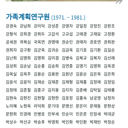
+1
성과 50선
숫자로 보는 50년
50
주년 광장
세계와 함께 한 KIHASA
가족계획연구원
(1971. ~ 1981.)
강경숙
강남희
강미덕
강성준
강영자
강일정
강정진
강판조
VR 역사관
강형석
강희경
강희두
고갑석
고규섭
고애경
고재묘
고정환
공세권
곽복심
국옥연
권명애
권순인
권애자
권호연
권희완
권희자
김구환
김군옥
김귀순
김금옥
김기호
김기환
김길순
김난희
김명희
김명희
김미겸
김병숙
김복규
김복자
김선례
김성희
김순남
김순흥
김승희
김연중
김영기
김영희
김옥경
김옥실
김옥주
김용순
김용완
김원년
김윤순
김은옥
김은희
김응석
김응익
김재순
김재준
김재형
김재홍
김정애
김정임
김정태
김준철
김중구
김지용
김지자
김춘배
김탁일
김태룡
김현숙
김현진
김현철
김현한
김호정
김홍숙
남궁영
남정자
노미혜
노현옥
라덕희
문기대
문명선
문은이
문재동
문현상
문현희
민경래
민병호
민부세
민순이
민은준
민정세
박대균
박상수
박선규
박승후
박영희
박인화
박인환
박재빈
박정순