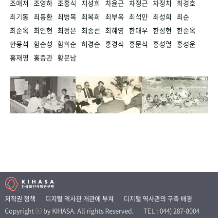
조애저
조영하
조홍식
지성희
차윤근
차정근
차정치
최경호
최기동
최동환
최병목
최복희
최부옥
최석만
최성희
최순
최순옥
최인현
최정은
최종선
최혜영
한대우
한성현
한순옥
한용석
함순성
함희순
허경순
홍경식
홍문식
홍성열
홍성운
홍재영
홍종관
황문남
저작권 정책
디지털 역사관 개관에 부쳐
디지털 역사관의 구축 배경
Copyright ⓒ by KIHASA. All rights Reserved.
TEL : 044) 287-8004