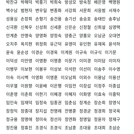
박찬규
박해덕
박흥기
박희숙
방성모
방숙정
배은영
백명원
백수남
범현자
변우일
변종화
서강희
서문희
서응범
서재수
성용심
손창희
손형기
송건용
송기선
송승호
송태민
송후남
신극환
신복우
신성희
신세훈
신은순
신정철
신희설
심영택
안계춘
안명숙
양영화
양정숙
양충근
양홍모
오남균
오대연
오치주
옥치현
위정희
유근덕
유영미
유인현
유재옥
윤석하
윤숙
윤순성
이경순
이경욱
이계원
이규숙
이규식
이기문
이덕성
이만영
이명환
이명훈
이문기
이미경
이미담
이미자
이병무
이보현
이봉우
이상보
이석란
이선미
이송주
이수영
이숙
이시백
이영화
이영훈
이오남희
이외수
이용남
이용선
이우열
이원향
이윤배
이은행
이임전
이장섭
이정주
이종섭
이춘영
이춘희
이한기
이혜경
이혜자
이화영
이효숙
이흥탁
임인숙
임재덕
임정숙
임종권
임춘심
장계순
장순희
장영식
장정익
장종대
장지섭
전명례
전병훈
정경균
정경희
정국옥
정규용
정명애
정미숙
정선자
정연화
정영일
정윤자
정재구
정진용
정휴진
조경식
조경식
조남훈
조대웅
조대희
조삼순