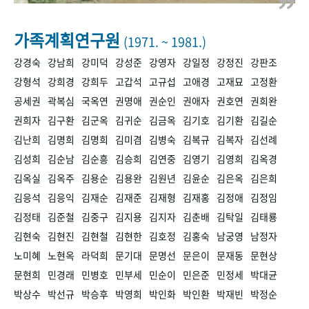
+1
성과 50선
숫자로 보는 50년
50
주년 광장
세계와 함께 한 KIHASA
가족계획연구원
(1971. ~ 1981.)
강경숙
강남희
강미덕
강성준
강영자
강일정
강정진
강판조
VR 역사관
강형석
강희경
강희두
고갑석
고규섭
고애경
고재묘
고정환
공세권
곽복심
국옥연
권명애
권순인
권애자
권호연
권희완
권희자
김구환
김군옥
김귀순
김금옥
김기호
김기환
김길순
김난희
김명희
김명희
김미겸
김병숙
김복규
김복자
김선례
김성희
김순남
김순흥
김승희
김연중
김영기
김영희
김옥경
김옥실
김옥주
김용순
김용완
김원년
김윤순
김은옥
김은희
김응석
김응익
김재순
김재준
김재형
김재홍
김정애
김정임
김정태
김준철
김중구
김지용
김지자
김춘배
김탁일
김태룡
김현숙
김현진
김현철
김현한
김호정
김홍숙
남궁영
남정자
노미혜
노현옥
라덕희
문기대
문명선
문은이
문재동
문현상
문현희
민경래
민병호
민부세
민순이
민은준
민정세
박대균
박상수
박선규
박승후
박영희
박인화
박인환
박재빈
박정순