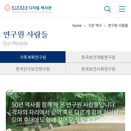
home
기관 역사
연구원 사람들
기관 역사
연구원 사람들
걸어온 길
기관 변천사
역대 기관장
연구원 사람들
Our People
연구 역사
가족계획연구원
한국보건개발연구원
정책과 연구
키워드로 보는 연구 역사
연구자들
한국인구보건연구원
한국보건사회연구원
간행물 변천사
기록물 아카이브
50년 역사를 함께 해 온 연구원 사람들입니다.
사진 아카이브
문서 기록물
행정박물
영상 기록물
각자의 자리에서 같이 혹은 다르게 함께 걸어왔
으며 후대에도 함께 걸어갈 것입니다.
+1
50
주년 기념