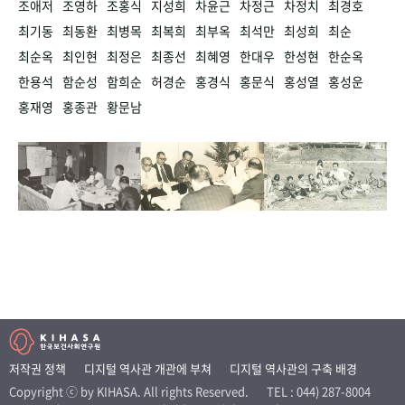
조애저
조영하
조홍식
지성희
차윤근
차정근
차정치
최경호
최기동
최동환
최병목
최복희
최부옥
최석만
최성희
최순
최순옥
최인현
최정은
최종선
최혜영
한대우
한성현
한순옥
한용석
함순성
함희순
허경순
홍경식
홍문식
홍성열
홍성운
홍재영
홍종관
황문남
저작권 정책
디지털 역사관 개관에 부쳐
디지털 역사관의 구축 배경
Copyright ⓒ by KIHASA. All rights Reserved.
TEL : 044) 287-8004