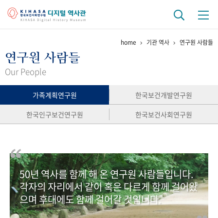
home
기관 역사
연구원 사람들
기관 역사
연구원 사람들
걸어온 길
기관 변천사
역대 기관장
연구원 사람들
Our People
연구 역사
가족계획연구원
한국보건개발연구원
정책과 연구
키워드로 보는 연구 역사
연구자들
한국인구보건연구원
한국보건사회연구원
간행물 변천사
기록물 아카이브
50년 역사를 함께 해 온 연구원 사람들입니다.
사진 아카이브
문서 기록물
행정박물
영상 기록물
각자의 자리에서 같이 혹은 다르게 함께 걸어왔
으며 후대에도 함께 걸어갈 것입니다.
+1
50
주년 기념