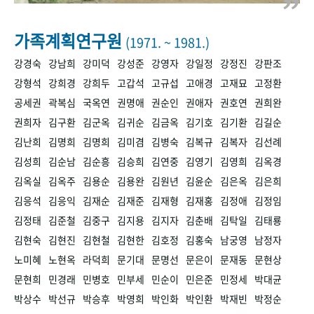
+1
성과 50선
숫자로 보는 50년
50
주년 광장
세계와 함께 한 KIHASA
가족계획연구원
(1971. ~ 1981.)
강경숙
강남희
강미덕
강성준
강영자
강일정
강정진
강판조
VR 역사관
강형석
강희경
강희두
고갑석
고규섭
고애경
고재묘
고정환
공세권
곽복심
국옥연
권명애
권순인
권애자
권호연
권희완
권희자
김구환
김군옥
김귀순
김금옥
김기호
김기환
김길순
김난희
김명희
김명희
김미겸
김병숙
김복규
김복자
김선례
김성희
김순남
김순흥
김승희
김연중
김영기
김영희
김옥경
김옥실
김옥주
김용순
김용완
김원년
김윤순
김은옥
김은희
김응석
김응익
김재순
김재준
김재형
김재홍
김정애
김정임
김정태
김준철
김중구
김지용
김지자
김춘배
김탁일
김태룡
김현숙
김현진
김현철
김현한
김호정
김홍숙
남궁영
남정자
노미혜
노현옥
라덕희
문기대
문명선
문은이
문재동
문현상
문현희
민경래
민병호
민부세
민순이
민은준
민정세
박대균
박상수
박선규
박승후
박영희
박인화
박인환
박재빈
박정순