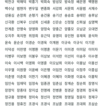
박찬규
박해덕
박흥기
박희숙
방성모
방숙정
배은영
백명원
백수남
범현자
변우일
변종화
서강희
서문희
서응범
서재수
성용심
손창희
손형기
송건용
송기선
송승호
송태민
송후남
신극환
신복우
신성희
신세훈
신은순
신정철
신희설
심영택
안계춘
안명숙
양영화
양정숙
양충근
양홍모
오남균
오대연
오치주
옥치현
위정희
유근덕
유영미
유인현
유재옥
윤석하
윤숙
윤순성
이경순
이경욱
이계원
이규숙
이규식
이기문
이덕성
이만영
이명환
이명훈
이문기
이미경
이미담
이미자
이병무
이보현
이봉우
이상보
이석란
이선미
이송주
이수영
이숙
이시백
이영화
이영훈
이오남희
이외수
이용남
이용선
이우열
이원향
이윤배
이은행
이임전
이장섭
이정주
이종섭
이춘영
이춘희
이한기
이혜경
이혜자
이화영
이효숙
이흥탁
임인숙
임재덕
임정숙
임종권
임춘심
장계순
장순희
장영식
장정익
장종대
장지섭
전명례
전병훈
정경균
정경희
정국옥
정규용
정명애
정미숙
정선자
정연화
정영일
정윤자
정재구
정진용
정휴진
조경식
조경식
조남훈
조대웅
조대희
조삼순