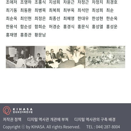
조애저
조영하
조홍식
지성희
차윤근
차정근
차정치
최경호
최기동
최동환
최병목
최복희
최부옥
최석만
최성희
최순
최순옥
최인현
최정은
최종선
최혜영
한대우
한성현
한순옥
한용석
함순성
함희순
허경순
홍경식
홍문식
홍성열
홍성운
홍재영
홍종관
황문남
저작권 정책
디지털 역사관 개관에 부쳐
디지털 역사관의 구축 배경
Copyright ⓒ by KIHASA. All rights Reserved.
TEL : 044) 287-8004