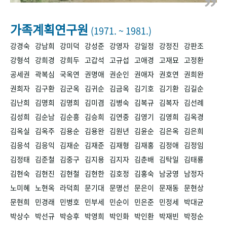
+1
성과 50선
숫자로 보는 50년
50
주년 광장
세계와 함께 한 KIHASA
가족계획연구원
(1971. ~ 1981.)
강경숙
강남희
강미덕
강성준
강영자
강일정
강정진
강판조
VR 역사관
강형석
강희경
강희두
고갑석
고규섭
고애경
고재묘
고정환
공세권
곽복심
국옥연
권명애
권순인
권애자
권호연
권희완
권희자
김구환
김군옥
김귀순
김금옥
김기호
김기환
김길순
김난희
김명희
김명희
김미겸
김병숙
김복규
김복자
김선례
김성희
김순남
김순흥
김승희
김연중
김영기
김영희
김옥경
김옥실
김옥주
김용순
김용완
김원년
김윤순
김은옥
김은희
김응석
김응익
김재순
김재준
김재형
김재홍
김정애
김정임
김정태
김준철
김중구
김지용
김지자
김춘배
김탁일
김태룡
김현숙
김현진
김현철
김현한
김호정
김홍숙
남궁영
남정자
노미혜
노현옥
라덕희
문기대
문명선
문은이
문재동
문현상
문현희
민경래
민병호
민부세
민순이
민은준
민정세
박대균
박상수
박선규
박승후
박영희
박인화
박인환
박재빈
박정순