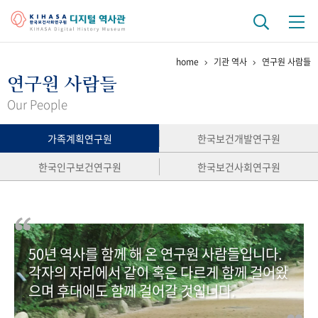
home
기관 역사
연구원 사람들
기관 역사
연구원 사람들
걸어온 길
기관 변천사
역대 기관장
연구원 사람들
Our People
연구 역사
가족계획연구원
한국보건개발연구원
정책과 연구
키워드로 보는 연구 역사
연구자들
한국인구보건연구원
한국보건사회연구원
간행물 변천사
기록물 아카이브
50년 역사를 함께 해 온 연구원 사람들입니다.
사진 아카이브
문서 기록물
행정박물
영상 기록물
각자의 자리에서 같이 혹은 다르게 함께 걸어왔
으며 후대에도 함께 걸어갈 것입니다.
+1
50
주년 기념