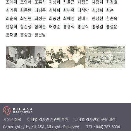
조애저
조영하
조홍식
지성희
차윤근
차정근
차정치
최경호
최기동
최동환
최병목
최복희
최부옥
최석만
최성희
최순
최순옥
최인현
최정은
최종선
최혜영
한대우
한성현
한순옥
한용석
함순성
함희순
허경순
홍경식
홍문식
홍성열
홍성운
홍재영
홍종관
황문남
저작권 정책
디지털 역사관 개관에 부쳐
디지털 역사관의 구축 배경
Copyright ⓒ by KIHASA. All rights Reserved.
TEL : 044) 287-8004