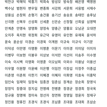
박찬규
박해덕
박흥기
박희숙
방성모
방숙정
배은영
백명원
백수남
범현자
변우일
변종화
서강희
서문희
서응범
서재수
성용심
손창희
손형기
송건용
송기선
송승호
송태민
송후남
신극환
신복우
신성희
신세훈
신은순
신정철
신희설
심영택
안계춘
안명숙
양영화
양정숙
양충근
양홍모
오남균
오대연
오치주
옥치현
위정희
유근덕
유영미
유인현
유재옥
윤석하
윤숙
윤순성
이경순
이경욱
이계원
이규숙
이규식
이기문
이덕성
이만영
이명환
이명훈
이문기
이미경
이미담
이미자
이병무
이보현
이봉우
이상보
이석란
이선미
이송주
이수영
이숙
이시백
이영화
이영훈
이오남희
이외수
이용남
이용선
이우열
이원향
이윤배
이은행
이임전
이장섭
이정주
이종섭
이춘영
이춘희
이한기
이혜경
이혜자
이화영
이효숙
이흥탁
임인숙
임재덕
임정숙
임종권
임춘심
장계순
장순희
장영식
장정익
장종대
장지섭
전명례
전병훈
정경균
정경희
정국옥
정규용
정명애
정미숙
정선자
정연화
정영일
정윤자
정재구
정진용
정휴진
조경식
조경식
조남훈
조대웅
조대희
조삼순