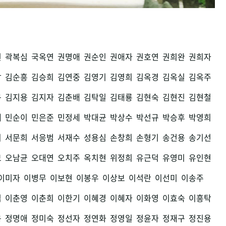
권
곽복심
국옥연
권명애
권순인
권애자
권호연
권희완
권희자
남
김순흥
김승희
김연중
김영기
김영희
김옥경
김옥실
김옥주
구
김지용
김지자
김춘배
김탁일
김태룡
김현숙
김현진
김현철
세
민순이
민은준
민정세
박대균
박상수
박선규
박승후
박영희
희
서문희
서응범
서재수
성용심
손창희
손형기
송건용
송기선
모
오남균
오대연
오치주
옥치현
위정희
유근덕
유영미
유인현
이미자
이병무
이보현
이봉우
이상보
이석란
이선미
이송주
섭
이춘영
이춘희
이한기
이혜경
이혜자
이화영
이효숙
이흥탁
용
정명애
정미숙
정선자
정연화
정영일
정윤자
정재구
정진용