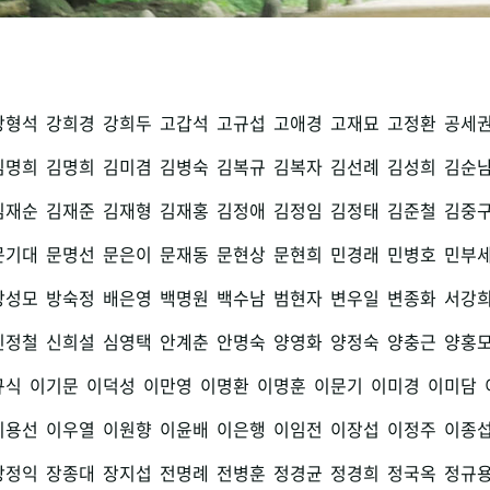
강형석
강희경
강희두
고갑석
고규섭
고애경
고재묘
고정환
공세
김명희
김명희
김미겸
김병숙
김복규
김복자
김선례
김성희
김순
김재순
김재준
김재형
김재홍
김정애
김정임
김정태
김준철
김중
문기대
문명선
문은이
문재동
문현상
문현희
민경래
민병호
민부
방성모
방숙정
배은영
백명원
백수남
범현자
변우일
변종화
서강
신정철
신희설
심영택
안계춘
안명숙
양영화
양정숙
양충근
양홍
규식
이기문
이덕성
이만영
이명환
이명훈
이문기
이미경
이미담
이용선
이우열
이원향
이윤배
이은행
이임전
이장섭
이정주
이종
장정익
장종대
장지섭
전명례
전병훈
정경균
정경희
정국옥
정규