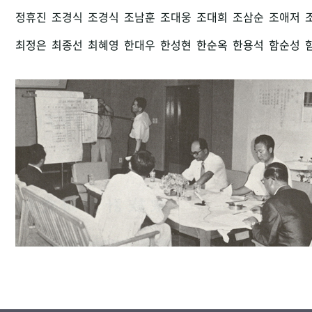
정휴진
조경식
조경식
조남훈
조대웅
조대희
조삼순
조애저
최정은
최종선
최혜영
한대우
한성현
한순옥
한용석
함순성