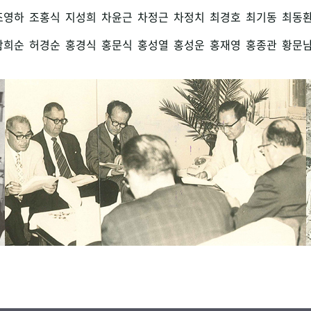
조영하
조홍식
지성희
차윤근
차정근
차정치
최경호
최기동
최동
함희순
허경순
홍경식
홍문식
홍성열
홍성운
홍재영
홍종관
황문