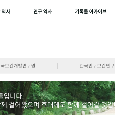
 역사
연구 역사
기록물 아카이브
온 길
정책과 연구
사진 아카이브
 변천사
키워드로 보는 연구 역사
문서 기록물
 기관장
연구자들
행정박물
 사람들
간행물 변천사
영상 기록물
한국보건개발연구원
한국인구보건연구
람들입니다.
함께 걸어왔으며 후대에도 함께 걸어갈 것입