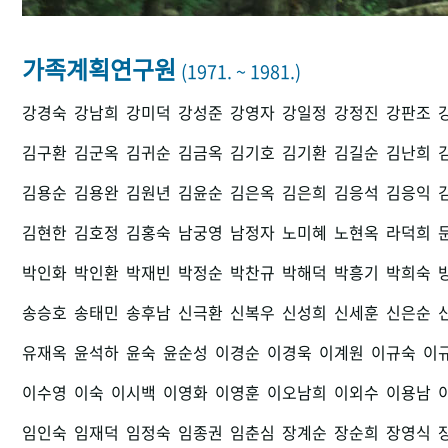
가족계획연구원
(1971. ~ 1981.)
강경숙
강남희
강미덕
강성준
강영자
강일정
강정진
강판조
김구환
김군옥
김귀순
김금옥
김기호
김기환
김길순
김난희
김용순
김용완
김원년
김윤순
김은옥
김은희
김응석
김응익
김현한
김호정
김홍숙
남궁영
남정자
노미혜
노현옥
라덕희
박인화
박인환
박재빈
박정순
박찬규
박해덕
박흥기
박희숙
송승호
송태민
송후남
신극환
신복우
신성희
신세훈
신은순
유재옥
윤석하
윤숙
윤순성
이경순
이경욱
이계원
이규숙
이
이수영
이숙
이시백
이영화
이영훈
이오남희
이외수
이용남
임인숙
임재덕
임정숙
임종권
임춘심
장계순
장순희
장영식