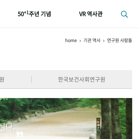
+1
50
주년 기념
VR 역사관
성과 50선
home
기관 역사
연구원 사람들
숫자로 보는 50년
+1
50
주년 광장
세계와 함께 한 KIHASA
원
한국보건사회연구원
니다.