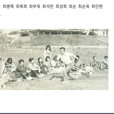
환
최병목
최복희
최부옥
최석만
최성희
최순
최순옥
최인현
남