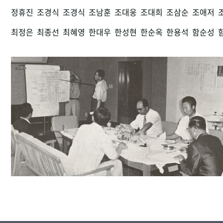
정휴진
조경식
조경식
조남훈
조대웅
조대희
조삼순
조애저
최정은
최종선
최혜영
한대우
한성현
한순옥
한용석
함순성