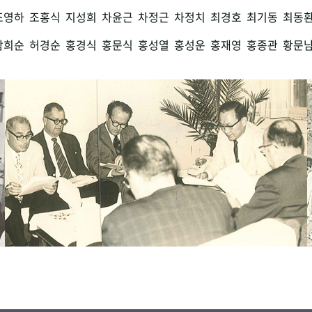
조영하
조홍식
지성희
차윤근
차정근
차정치
최경호
최기동
최동
함희순
허경순
홍경식
홍문식
홍성열
홍성운
홍재영
홍종관
황문