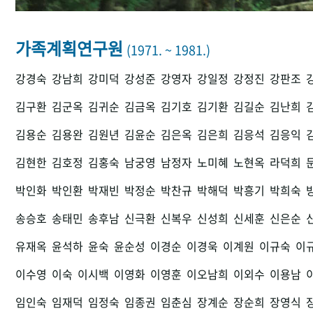
가족계획연구원
(1971. ~ 1981.)
강경숙
강남희
강미덕
강성준
강영자
강일정
강정진
강판조
김구환
김군옥
김귀순
김금옥
김기호
김기환
김길순
김난희
김용순
김용완
김원년
김윤순
김은옥
김은희
김응석
김응익
김현한
김호정
김홍숙
남궁영
남정자
노미혜
노현옥
라덕희
박인화
박인환
박재빈
박정순
박찬규
박해덕
박흥기
박희숙
송승호
송태민
송후남
신극환
신복우
신성희
신세훈
신은순
유재옥
윤석하
윤숙
윤순성
이경순
이경욱
이계원
이규숙
이
이수영
이숙
이시백
이영화
이영훈
이오남희
이외수
이용남
임인숙
임재덕
임정숙
임종권
임춘심
장계순
장순희
장영식