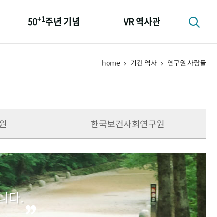
+1
50
주년 기념
VR 역사관
성과 50선
home
기관 역사
연구원 사람들
숫자로 보는 50년
+1
50
주년 광장
세계와 함께 한 KIHASA
원
한국보건사회연구원
니다.