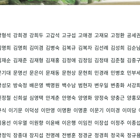
강형석
강희경
강희두
고갑석
고규섭
고애경
고재묘
고정환
공세
김명희
김명희
김미겸
김병숙
김복규
김복자
김선례
김성희
김순
김재순
김재준
김재형
김재홍
김정애
김정임
김정태
김준철
김중
문기대
문명선
문은이
문재동
문현상
문현희
민경래
민병호
민부
방성모
방숙정
배은영
백명원
백수남
범현자
변우일
변종화
서강
신정철
신희설
심영택
안계춘
안명숙
양영화
양정숙
양충근
양홍
규식
이기문
이덕성
이만영
이명환
이명훈
이문기
이미경
이미담
이용선
이우열
이원향
이윤배
이은행
이임전
이장섭
이정주
이종
장정익
장종대
장지섭
전명례
전병훈
정경균
정경희
정국옥
정규