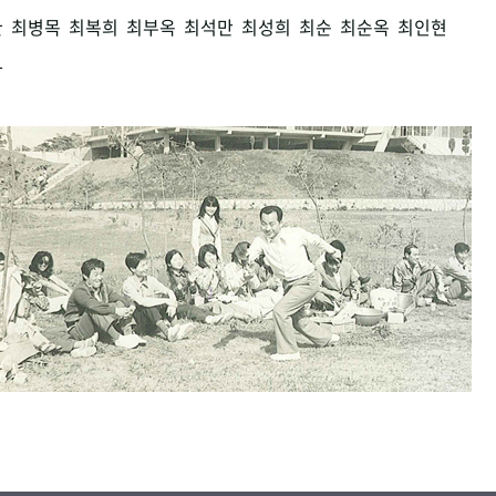
환
최병목
최복희
최부옥
최석만
최성희
최순
최순옥
최인현
남