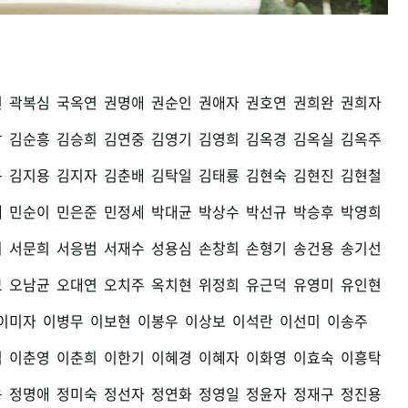
권
곽복심
국옥연
권명애
권순인
권애자
권호연
권희완
권희자
남
김순흥
김승희
김연중
김영기
김영희
김옥경
김옥실
김옥주
구
김지용
김지자
김춘배
김탁일
김태룡
김현숙
김현진
김현철
세
민순이
민은준
민정세
박대균
박상수
박선규
박승후
박영희
희
서문희
서응범
서재수
성용심
손창희
손형기
송건용
송기선
모
오남균
오대연
오치주
옥치현
위정희
유근덕
유영미
유인현
이미자
이병무
이보현
이봉우
이상보
이석란
이선미
이송주
섭
이춘영
이춘희
이한기
이혜경
이혜자
이화영
이효숙
이흥탁
용
정명애
정미숙
정선자
정연화
정영일
정윤자
정재구
정진용