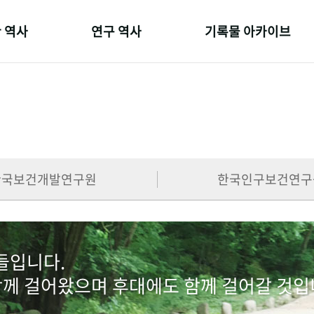
 역사
연구 역사
기록물 아카이브
온 길
정책과 연구
사진 아카이브
 변천사
키워드로 보는 연구 역사
문서 기록물
 기관장
연구자들
행정박물
 사람들
간행물 변천사
영상 기록물
한국보건개발연구원
한국인구보건연구
람들입니다.
함께 걸어왔으며 후대에도 함께 걸어갈 것입