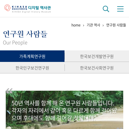
home
기관 역사
연구원 사람들
기관 역사
연구원 사람들
걸어온 길
기관 변천사
역대 기관장
연구원 사람들
Our People
연구 역사
가족계획연구원
한국보건개발연구원
정책과 연구
키워드로 보는 연구 역사
연구자들
한국인구보건연구원
한국보건사회연구원
간행물 변천사
기록물 아카이브
50년 역사를 함께 해 온 연구원 사람들입니다.
사진 아카이브
문서 기록물
행정박물
영상 기록물
각자의 자리에서 같이 혹은 다르게 함께 걸어왔
으며 후대에도 함께 걸어갈 것입니다.
+1
50
주년 기념