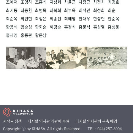
조애저
조영하
조홍식
지성희
차윤근
차정근
차정치
최경호
최기동
최동환
최병목
최복희
최부옥
최석만
최성희
최순
최순옥
최인현
최정은
최종선
최혜영
한대우
한성현
한순옥
한용석
함순성
함희순
허경순
홍경식
홍문식
홍성열
홍성운
홍재영
홍종관
황문남
저작권 정책
디지털 역사관 개관에 부쳐
디지털 역사관의 구축 배경
Copyright ⓒ by KIHASA. All rights Reserved.
TEL : 044) 287-8004