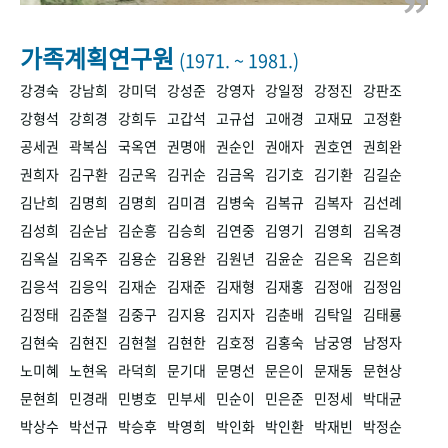
+1
성과 50선
숫자로 보는 50년
50
주년 광장
세계와 함께 한 KIHASA
가족계획연구원
(1971. ~ 1981.)
강경숙
강남희
강미덕
강성준
강영자
강일정
강정진
강판조
VR 역사관
강형석
강희경
강희두
고갑석
고규섭
고애경
고재묘
고정환
공세권
곽복심
국옥연
권명애
권순인
권애자
권호연
권희완
권희자
김구환
김군옥
김귀순
김금옥
김기호
김기환
김길순
김난희
김명희
김명희
김미겸
김병숙
김복규
김복자
김선례
김성희
김순남
김순흥
김승희
김연중
김영기
김영희
김옥경
김옥실
김옥주
김용순
김용완
김원년
김윤순
김은옥
김은희
김응석
김응익
김재순
김재준
김재형
김재홍
김정애
김정임
김정태
김준철
김중구
김지용
김지자
김춘배
김탁일
김태룡
김현숙
김현진
김현철
김현한
김호정
김홍숙
남궁영
남정자
노미혜
노현옥
라덕희
문기대
문명선
문은이
문재동
문현상
문현희
민경래
민병호
민부세
민순이
민은준
민정세
박대균
박상수
박선규
박승후
박영희
박인화
박인환
박재빈
박정순