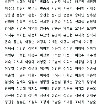
박찬규
박해덕
박흥기
박희숙
방성모
방숙정
배은영
백명원
백수남
범현자
변우일
변종화
서강희
서문희
서응범
서재수
성용심
손창희
손형기
송건용
송기선
송승호
송태민
송후남
신극환
신복우
신성희
신세훈
신은순
신정철
신희설
심영택
안계춘
안명숙
양영화
양정숙
양충근
양홍모
오남균
오대연
오치주
옥치현
위정희
유근덕
유영미
유인현
유재옥
윤석하
윤숙
윤순성
이경순
이경욱
이계원
이규숙
이규식
이기문
이덕성
이만영
이명환
이명훈
이문기
이미경
이미담
이미자
이병무
이보현
이봉우
이상보
이석란
이선미
이송주
이수영
이숙
이시백
이영화
이영훈
이오남희
이외수
이용남
이용선
이우열
이원향
이윤배
이은행
이임전
이장섭
이정주
이종섭
이춘영
이춘희
이한기
이혜경
이혜자
이화영
이효숙
이흥탁
임인숙
임재덕
임정숙
임종권
임춘심
장계순
장순희
장영식
장정익
장종대
장지섭
전명례
전병훈
정경균
정경희
정국옥
정규용
정명애
정미숙
정선자
정연화
정영일
정윤자
정재구
정진용
정휴진
조경식
조경식
조남훈
조대웅
조대희
조삼순