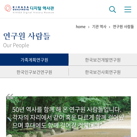
home
기관 역사
연구원 사람들
기관 역사
연구원 사람들
걸어온 길
기관 변천사
역대 기관장
연구원 사람들
Our People
연구 역사
가족계획연구원
한국보건개발연구원
정책과 연구
키워드로 보는 연구 역사
연구자들
한국인구보건연구원
한국보건사회연구원
간행물 변천사
기록물 아카이브
50년 역사를 함께 해 온 연구원 사람들입니다.
사진 아카이브
문서 기록물
행정박물
영상 기록물
각자의 자리에서 같이 혹은 다르게 함께 걸어왔
으며 후대에도 함께 걸어갈 것입니다.
+1
50
주년 기념