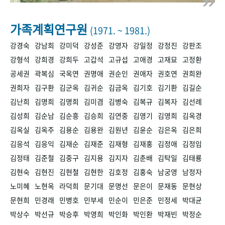
+1
성과 50선
숫자로 보는 50년
50
주년 광장
세계와 함께 한 KIHASA
가족계획연구원
(1971. ~ 1981.)
강경숙
강남희
강미덕
강성준
강영자
강일정
강정진
강판조
VR 역사관
강형석
강희경
강희두
고갑석
고규섭
고애경
고재묘
고정환
공세권
곽복심
국옥연
권명애
권순인
권애자
권호연
권희완
권희자
김구환
김군옥
김귀순
김금옥
김기호
김기환
김길순
김난희
김명희
김명희
김미겸
김병숙
김복규
김복자
김선례
김성희
김순남
김순흥
김승희
김연중
김영기
김영희
김옥경
김옥실
김옥주
김용순
김용완
김원년
김윤순
김은옥
김은희
김응석
김응익
김재순
김재준
김재형
김재홍
김정애
김정임
김정태
김준철
김중구
김지용
김지자
김춘배
김탁일
김태룡
김현숙
김현진
김현철
김현한
김호정
김홍숙
남궁영
남정자
노미혜
노현옥
라덕희
문기대
문명선
문은이
문재동
문현상
문현희
민경래
민병호
민부세
민순이
민은준
민정세
박대균
박상수
박선규
박승후
박영희
박인화
박인환
박재빈
박정순