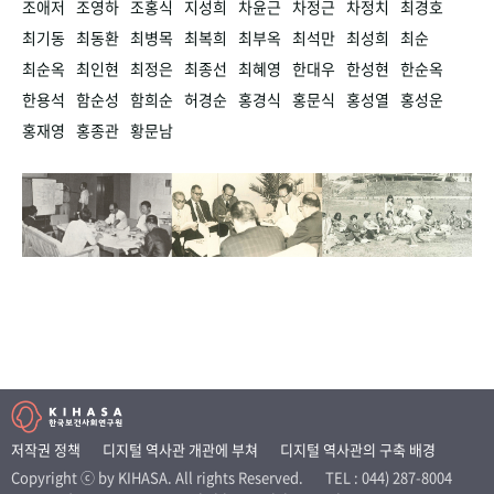
조애저
조영하
조홍식
지성희
차윤근
차정근
차정치
최경호
최기동
최동환
최병목
최복희
최부옥
최석만
최성희
최순
최순옥
최인현
최정은
최종선
최혜영
한대우
한성현
한순옥
한용석
함순성
함희순
허경순
홍경식
홍문식
홍성열
홍성운
홍재영
홍종관
황문남
저작권 정책
디지털 역사관 개관에 부쳐
디지털 역사관의 구축 배경
Copyright ⓒ by KIHASA. All rights Reserved.
TEL : 044) 287-8004