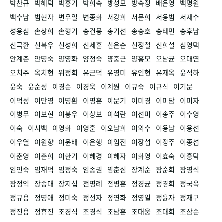
박찬규
박해덕
박흥기
박희숙
방성모
방숙정
배은영
백명원
백수남
범현자
변우일
변종화
서강희
서문희
서응범
서재수
성용심
손창희
손형기
송건용
송기선
송승호
송태민
송후남
신극환
신복우
신성희
신세훈
신은순
신정철
신희설
심영택
안계춘
안명숙
양영화
양정숙
양충근
양홍모
오남균
오대연
오치주
옥치현
위정희
유근덕
유영미
유인현
유재옥
윤석하
윤숙
윤순성
이경순
이경욱
이계원
이규숙
이규식
이기문
이덕성
이만영
이명환
이명훈
이문기
이미경
이미담
이미자
이병무
이보현
이봉우
이상보
이석란
이선미
이송주
이수영
이숙
이시백
이영화
이영훈
이오남희
이외수
이용남
이용선
이우열
이원향
이윤배
이은행
이임전
이장섭
이정주
이종섭
이춘영
이춘희
이한기
이혜경
이혜자
이화영
이효숙
이흥탁
임인숙
임재덕
임정숙
임종권
임춘심
장계순
장순희
장영식
장정익
장종대
장지섭
전명례
전병훈
정경균
정경희
정국옥
정규용
정명애
정미숙
정선자
정연화
정영일
정윤자
정재구
정진용
정휴진
조경식
조경식
조남훈
조대웅
조대희
조삼순