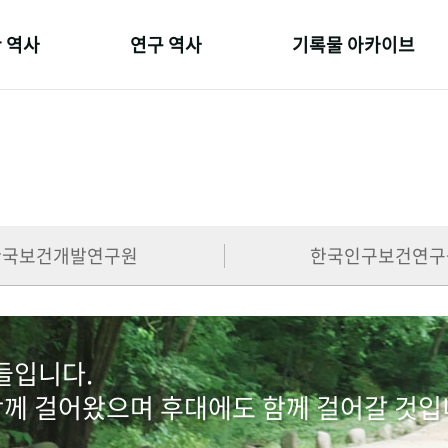
 역사
연구 역사
기록물 아카이브
온 길
정책과 연구
사진 아카이브
 변천사
키워드로 보는 연구 역사
문서 기록물
 기관장
연구자들
행정박물
 사람들
간행물 변천사
영상 기록물
한국보건개발연구원
한국인구보건연구
람들입니다.
함께 걸어왔으며 후대에도 함께 걸어갈 것입