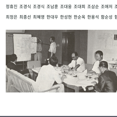
정휴진
조경식
조경식
조남훈
조대웅
조대희
조삼순
조애저
최정은
최종선
최혜영
한대우
한성현
한순옥
한용석
함순성