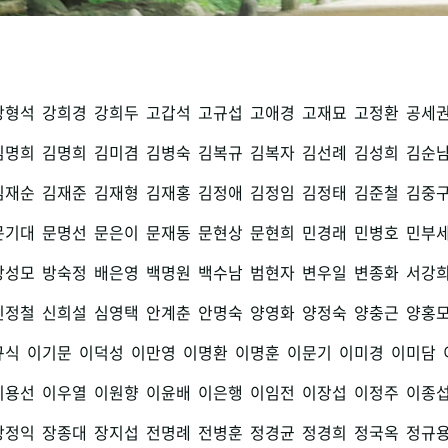
강형석
강희경
강희두
고갑석
고규섭
고애경
고재묘
고정환
공세
김명희
김명희
김미겸
김병숙
김복규
김복자
김선례
김성희
김순
김재순
김재준
김재형
김재홍
김정애
김정임
김정태
김준철
김중
문기대
문명선
문은이
문재동
문현상
문현희
민경래
민병호
민부
방성모
방숙정
배은영
백명원
백수남
범현자
변우일
변종화
서강
신정철
신희설
심영택
안계춘
안명숙
양영화
양정숙
양충근
양홍
규식
이기문
이덕성
이만영
이명환
이명훈
이문기
이미경
이미담
이용선
이우열
이원향
이윤배
이은행
이임전
이장섭
이정주
이종
장정익
장종대
장지섭
전명례
전병훈
정경균
정경희
정국옥
정규