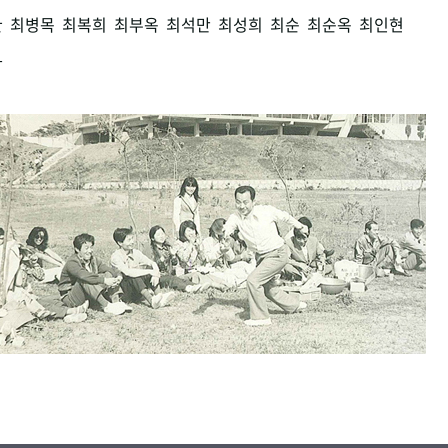
환
최병목
최복희
최부옥
최석만
최성희
최순
최순옥
최인현
남