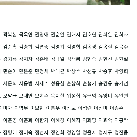
권
곽복심
국옥연
권명애
권순인
권애자
권호연
권희완
권희자
남
김순흥
김승희
김연중
김영기
김영희
김옥경
김옥실
김옥주
구
김지용
김지자
김춘배
김탁일
김태룡
김현숙
김현진
김현철
세
민순이
민은준
민정세
박대균
박상수
박선규
박승후
박영희
희
서문희
서응범
서재수
성용심
손창희
손형기
송건용
송기선
모
오남균
오대연
오치주
옥치현
위정희
유근덕
유영미
유인현
이미자
이병무
이보현
이봉우
이상보
이석란
이선미
이송주
섭
이춘영
이춘희
이한기
이혜경
이혜자
이화영
이효숙
이흥탁
용
정명애
정미숙
정선자
정연화
정영일
정윤자
정재구
정진용