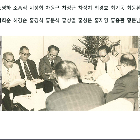
조영하
조홍식
지성희
차윤근
차정근
차정치
최경호
최기동
최동
함희순
허경순
홍경식
홍문식
홍성열
홍성운
홍재영
홍종관
황문