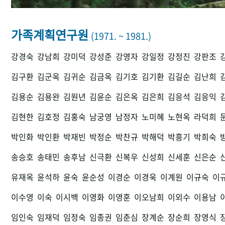
가족계획연구원
(1971. ~ 1981.)
강경숙
강남희
강미덕
강성준
강영자
강일정
강정진
강판조
김구환
김군옥
김귀순
김금옥
김기호
김기환
김길순
김난희
김용순
김용완
김원년
김윤순
김은옥
김은희
김응석
김응익
김현한
김호정
김홍숙
남궁영
남정자
노미혜
노현옥
라덕희
박인화
박인환
박재빈
박정순
박찬규
박해덕
박흥기
박희숙
송승호
송태민
송후남
신극환
신복우
신성희
신세훈
신은순
유재옥
윤석하
윤숙
윤순성
이경순
이경욱
이계원
이규숙
이
이수영
이숙
이시백
이영화
이영훈
이오남희
이외수
이용남
임인숙
임재덕
임정숙
임종권
임춘심
장계순
장순희
장영식