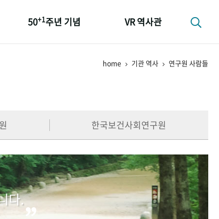
+1
50
주년 기념
VR 역사관
성과 50선
home
기관 역사
연구원 사람들
숫자로 보는 50년
+1
50
주년 광장
세계와 함께 한 KIHASA
원
한국보건사회연구원
니다.