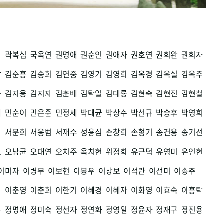
권
곽복심
국옥연
권명애
권순인
권애자
권호연
권희완
권희자
남
김순흥
김승희
김연중
김영기
김영희
김옥경
김옥실
김옥주
구
김지용
김지자
김춘배
김탁일
김태룡
김현숙
김현진
김현철
세
민순이
민은준
민정세
박대균
박상수
박선규
박승후
박영희
희
서문희
서응범
서재수
성용심
손창희
손형기
송건용
송기선
모
오남균
오대연
오치주
옥치현
위정희
유근덕
유영미
유인현
이미자
이병무
이보현
이봉우
이상보
이석란
이선미
이송주
섭
이춘영
이춘희
이한기
이혜경
이혜자
이화영
이효숙
이흥탁
용
정명애
정미숙
정선자
정연화
정영일
정윤자
정재구
정진용