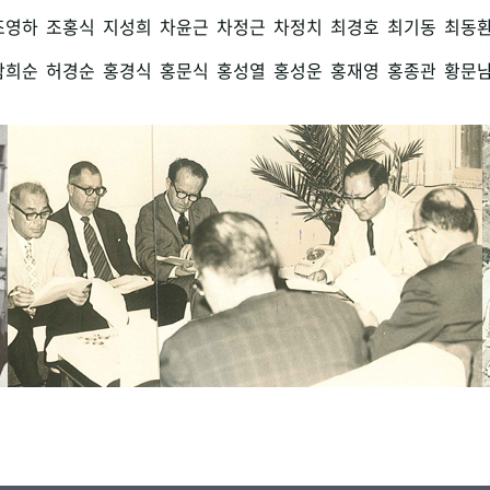
조영하
조홍식
지성희
차윤근
차정근
차정치
최경호
최기동
최동
함희순
허경순
홍경식
홍문식
홍성열
홍성운
홍재영
홍종관
황문