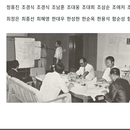
정휴진
조경식
조경식
조남훈
조대웅
조대희
조삼순
조애저
최정은
최종선
최혜영
한대우
한성현
한순옥
한용석
함순성