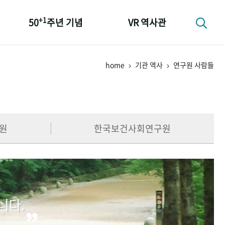
+1
50
주년 기념
VR 역사관
성과 50선
home
기관 역사
연구원 사람들
숫자로 보는 50년
+1
50
주년 광장
세계와 함께 한 KIHASA
원
한국보건사회연구원
니다.