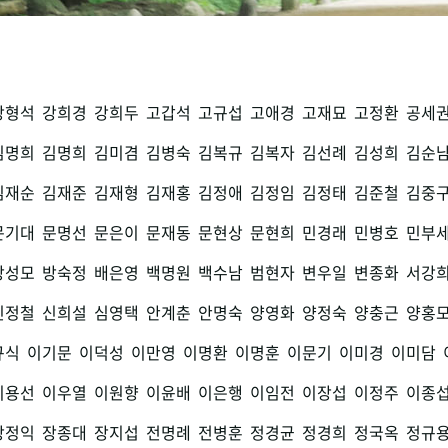
강형석
강희경
강희두
고갑석
고규섭
고애경
고재묘
고정환
공세
김명희
김명희
김미겸
김병숙
김복규
김복자
김선례
김성희
김순
김재순
김재준
김재형
김재홍
김정애
김정임
김정태
김준철
김중
문기대
문명선
문은이
문재동
문현상
문현희
민경래
민병호
민부
방성모
방숙정
배은영
백명원
백수남
범현자
변우일
변종화
서강
신정철
신희설
심영택
안계춘
안명숙
양영화
양정숙
양충근
양홍
규식
이기문
이덕성
이만영
이명환
이명훈
이문기
이미경
이미담
이용선
이우열
이원향
이윤배
이은행
이임전
이장섭
이정주
이종
장정익
장종대
장지섭
전명례
전병훈
정경균
정경희
정국옥
정규