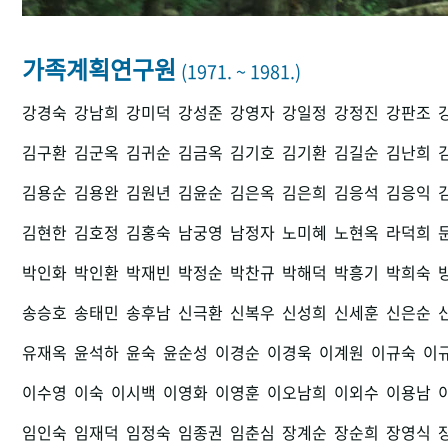
가족계획연구원
(1971. ~ 1981.)
강경숙
강남희
강미덕
강성준
강영자
강일정
강정진
강판조
김구환
김군옥
김귀순
김금옥
김기호
김기환
김길순
김난희
김용순
김용완
김원년
김윤순
김은옥
김은희
김응석
김응익
김현한
김호정
김홍숙
남궁영
남정자
노미혜
노현옥
라덕희
박인화
박인환
박재빈
박정순
박찬규
박해덕
박흥기
박희숙
송승호
송태민
송후남
신극환
신복우
신성희
신세훈
신은순
유재옥
윤석하
윤숙
윤순성
이경순
이경욱
이계원
이규숙
이
이수영
이숙
이시백
이영화
이영훈
이오남희
이외수
이용남
임인숙
임재덕
임정숙
임종권
임춘심
장계순
장순희
장영식