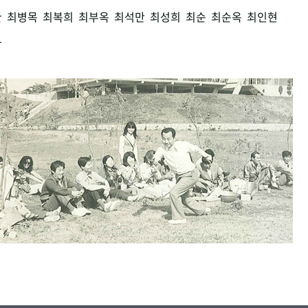
환
최병목
최복희
최부옥
최석만
최성희
최순
최순옥
최인현
남