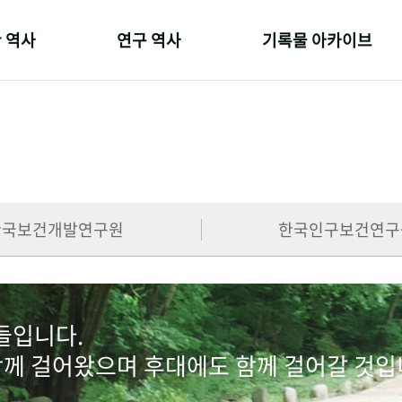
 역사
연구 역사
기록물 아카이브
온 길
정책과 연구
사진 아카이브
 변천사
키워드로 보는 연구 역사
문서 기록물
 기관장
연구자들
행정박물
 사람들
간행물 변천사
영상 기록물
한국보건개발연구원
한국인구보건연구
람들입니다.
함께 걸어왔으며 후대에도 함께 걸어갈 것입