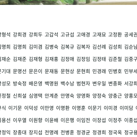
강형석
강희경
강희두
고갑석
고규섭
고애경
고재묘
고정환
공세
김명희
김명희
김미겸
김병숙
김복규
김복자
김선례
김성희
김순
김재순
김재준
김재형
김재홍
김정애
김정임
김정태
김준철
김중
문기대
문명선
문은이
문재동
문현상
문현희
민경래
민병호
민부
방성모
방숙정
배은영
백명원
백수남
범현자
변우일
변종화
서강
신정철
신희설
심영택
안계춘
안명숙
양영화
양정숙
양충근
양홍
규식
이기문
이덕성
이만영
이명환
이명훈
이문기
이미경
이미담
이용선
이우열
이원향
이윤배
이은행
이임전
이장섭
이정주
이종
장정익
장종대
장지섭
전명례
전병훈
정경균
정경희
정국옥
정규