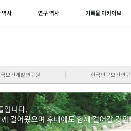
 역사
연구 역사
기록물 아카이브
온 길
정책과 연구
사진 아카이브
 변천사
키워드로 보는 연구 역사
문서 기록물
 기관장
연구자들
행정박물
 사람들
간행물 변천사
영상 기록물
한국보건개발연구원
한국인구보건연구
람들입니다.
함께 걸어왔으며 후대에도 함께 걸어갈 것입