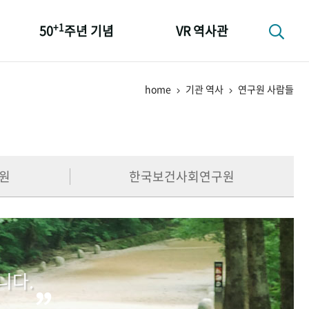
+1
50
주년 기념
VR 역사관
성과 50선
home
기관 역사
연구원 사람들
숫자로 보는 50년
+1
50
주년 광장
세계와 함께 한 KIHASA
원
한국보건사회연구원
니다.