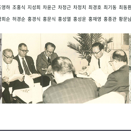
조영하
조홍식
지성희
차윤근
차정근
차정치
최경호
최기동
최동
함희순
허경순
홍경식
홍문식
홍성열
홍성운
홍재영
홍종관
황문