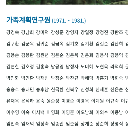
가족계획연구원
(1971. ~ 1981.)
강경숙
강남희
강미덕
강성준
강영자
강일정
강정진
강판조
김구환
김군옥
김귀순
김금옥
김기호
김기환
김길순
김난희
김용순
김용완
김원년
김윤순
김은옥
김은희
김응석
김응익
김현한
김호정
김홍숙
남궁영
남정자
노미혜
노현옥
라덕희
박인화
박인환
박재빈
박정순
박찬규
박해덕
박흥기
박희숙
송승호
송태민
송후남
신극환
신복우
신성희
신세훈
신은순
유재옥
윤석하
윤숙
윤순성
이경순
이경욱
이계원
이규숙
이
이수영
이숙
이시백
이영화
이영훈
이오남희
이외수
이용남
임인숙
임재덕
임정숙
임종권
임춘심
장계순
장순희
장영식