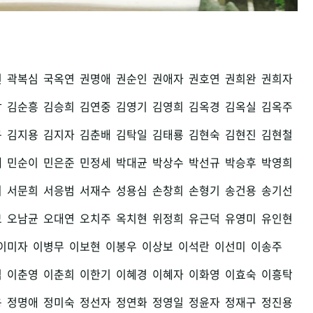
권
곽복심
국옥연
권명애
권순인
권애자
권호연
권희완
권희자
남
김순흥
김승희
김연중
김영기
김영희
김옥경
김옥실
김옥주
구
김지용
김지자
김춘배
김탁일
김태룡
김현숙
김현진
김현철
세
민순이
민은준
민정세
박대균
박상수
박선규
박승후
박영희
희
서문희
서응범
서재수
성용심
손창희
손형기
송건용
송기선
모
오남균
오대연
오치주
옥치현
위정희
유근덕
유영미
유인현
이미자
이병무
이보현
이봉우
이상보
이석란
이선미
이송주
섭
이춘영
이춘희
이한기
이혜경
이혜자
이화영
이효숙
이흥탁
용
정명애
정미숙
정선자
정연화
정영일
정윤자
정재구
정진용