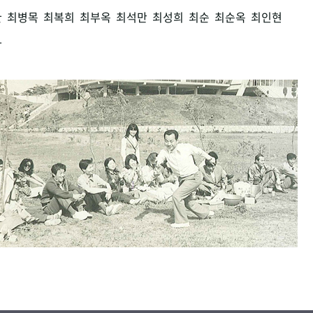
환
최병목
최복희
최부옥
최석만
최성희
최순
최순옥
최인현
남