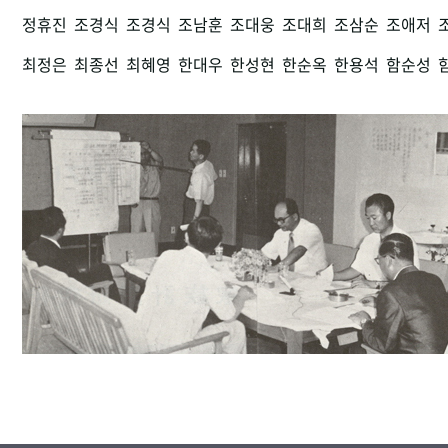
정휴진
조경식
조경식
조남훈
조대웅
조대희
조삼순
조애저
최정은
최종선
최혜영
한대우
한성현
한순옥
한용석
함순성