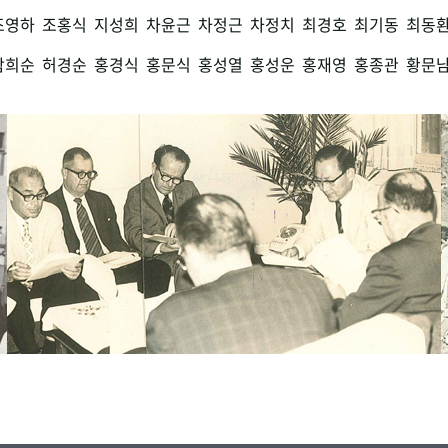
조영하
조홍식
지성희
차윤근
차정근
차정치
최경호
최기동
최동
함희순
허경순
홍경식
홍문식
홍성열
홍성운
홍재영
홍종관
황문