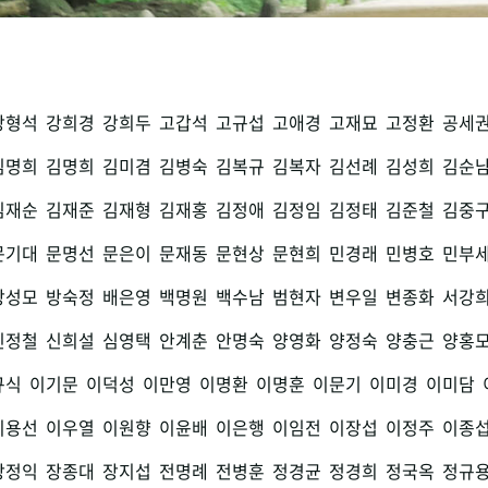
강형석
강희경
강희두
고갑석
고규섭
고애경
고재묘
고정환
공세
김명희
김명희
김미겸
김병숙
김복규
김복자
김선례
김성희
김순
김재순
김재준
김재형
김재홍
김정애
김정임
김정태
김준철
김중
문기대
문명선
문은이
문재동
문현상
문현희
민경래
민병호
민부
방성모
방숙정
배은영
백명원
백수남
범현자
변우일
변종화
서강
신정철
신희설
심영택
안계춘
안명숙
양영화
양정숙
양충근
양홍
규식
이기문
이덕성
이만영
이명환
이명훈
이문기
이미경
이미담
이용선
이우열
이원향
이윤배
이은행
이임전
이장섭
이정주
이종
장정익
장종대
장지섭
전명례
전병훈
정경균
정경희
정국옥
정규