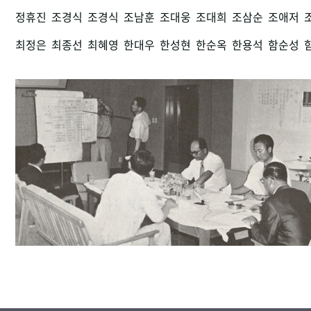
정휴진
조경식
조경식
조남훈
조대웅
조대희
조삼순
조애저
최정은
최종선
최혜영
한대우
한성현
한순옥
한용석
함순성