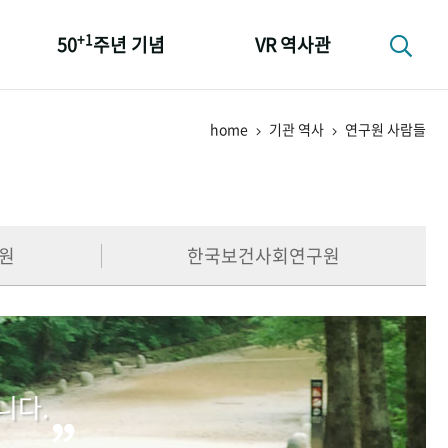
+1
50
주년 기념
VR 역사관
성과 50선
home
기관 역사
연구원 사람들
숫자로 보는 50년
+1
50
주년 광장
세계와 함께 한 KIHASA
원
한국보건사회연구원
니다.