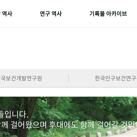
 역사
연구 역사
기록물 아카이브
온 길
정책과 연구
사진 아카이브
 변천사
키워드로 보는 연구 역사
문서 기록물
 기관장
연구자들
행정박물
 사람들
간행물 변천사
영상 기록물
한국보건개발연구원
한국인구보건연구
람들입니다.
함께 걸어왔으며 후대에도 함께 걸어갈 것입