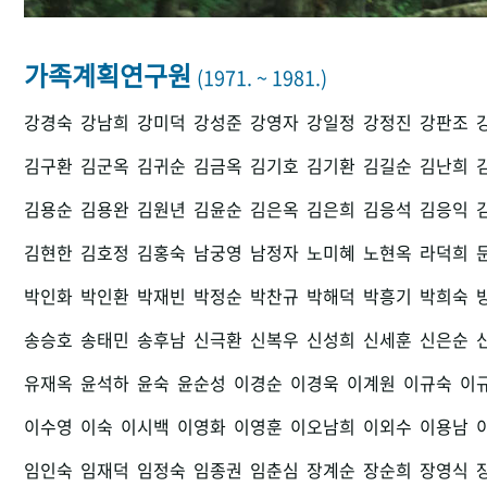
가족계획연구원
(1971. ~ 1981.)
강경숙
강남희
강미덕
강성준
강영자
강일정
강정진
강판조
김구환
김군옥
김귀순
김금옥
김기호
김기환
김길순
김난희
김용순
김용완
김원년
김윤순
김은옥
김은희
김응석
김응익
김현한
김호정
김홍숙
남궁영
남정자
노미혜
노현옥
라덕희
박인화
박인환
박재빈
박정순
박찬규
박해덕
박흥기
박희숙
송승호
송태민
송후남
신극환
신복우
신성희
신세훈
신은순
유재옥
윤석하
윤숙
윤순성
이경순
이경욱
이계원
이규숙
이
이수영
이숙
이시백
이영화
이영훈
이오남희
이외수
이용남
임인숙
임재덕
임정숙
임종권
임춘심
장계순
장순희
장영식