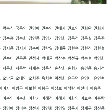
권
곽복심
국옥연
권명애
권순인
권애자
권호연
권희완
권희자
남
김순흥
김승희
김연중
김영기
김영희
김옥경
김옥실
김옥주
구
김지용
김지자
김춘배
김탁일
김태룡
김현숙
김현진
김현철
세
민순이
민은준
민정세
박대균
박상수
박선규
박승후
박영희
희
서문희
서응범
서재수
성용심
손창희
손형기
송건용
송기선
모
오남균
오대연
오치주
옥치현
위정희
유근덕
유영미
유인현
이미자
이병무
이보현
이봉우
이상보
이석란
이선미
이송주
섭
이춘영
이춘희
이한기
이혜경
이혜자
이화영
이효숙
이흥탁
용
정명애
정미숙
정선자
정연화
정영일
정윤자
정재구
정진용