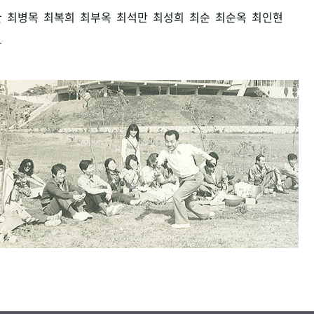
환
최병목
최복희
최부옥
최석만
최성희
최순
최순옥
최인현
남