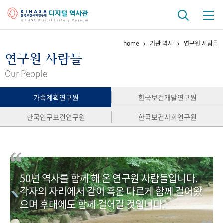
home
기관 역사
연구원 사람들
기관 역사
연구원 사람들
걸어온 길
기관 변천사
역대 기관장
연구원 사람들
Our People
연구 역사
가족계획연구원
한국보건개발연구원
정책과 연구
키워드로 보는 연구 역사
연구자들
한국인구보건연구원
한국보건사회연구원
간행물 변천사
기록물 아카이브
50년 역사를 함께 해 온 연구원 사람들입니다.
사진 아카이브
문서 기록물
행정박물
영상 기록물
각자의 자리에서 같이 혹은 다르게 함께 걸어왔
으며 후대에도 함께 걸어갈 것입니다.
+1
50
주년 기념