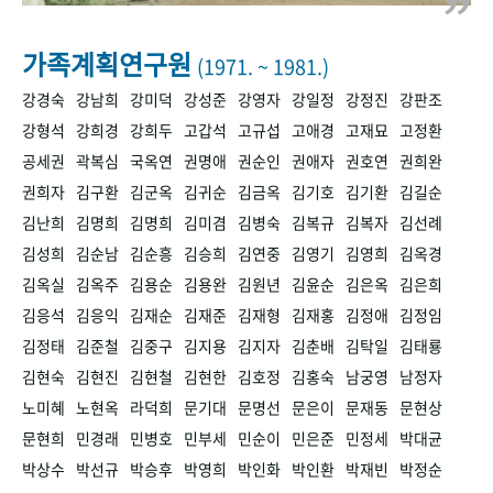
+1
성과 50선
숫자로 보는 50년
50
주년 광장
세계와 함께 한 KIHASA
가족계획연구원
(1971. ~ 1981.)
강경숙
강남희
강미덕
강성준
강영자
강일정
강정진
강판조
VR 역사관
강형석
강희경
강희두
고갑석
고규섭
고애경
고재묘
고정환
공세권
곽복심
국옥연
권명애
권순인
권애자
권호연
권희완
권희자
김구환
김군옥
김귀순
김금옥
김기호
김기환
김길순
김난희
김명희
김명희
김미겸
김병숙
김복규
김복자
김선례
김성희
김순남
김순흥
김승희
김연중
김영기
김영희
김옥경
김옥실
김옥주
김용순
김용완
김원년
김윤순
김은옥
김은희
김응석
김응익
김재순
김재준
김재형
김재홍
김정애
김정임
김정태
김준철
김중구
김지용
김지자
김춘배
김탁일
김태룡
김현숙
김현진
김현철
김현한
김호정
김홍숙
남궁영
남정자
노미혜
노현옥
라덕희
문기대
문명선
문은이
문재동
문현상
문현희
민경래
민병호
민부세
민순이
민은준
민정세
박대균
박상수
박선규
박승후
박영희
박인화
박인환
박재빈
박정순