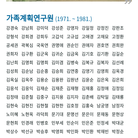
+1
성과 50선
숫자로 보는 50년
50
주년 광장
세계와 함께 한 KIHASA
가족계획연구원
(1971. ~ 1981.)
강경숙
강남희
강미덕
강성준
강영자
강일정
강정진
강판조
VR 역사관
강형석
강희경
강희두
고갑석
고규섭
고애경
고재묘
고정환
공세권
곽복심
국옥연
권명애
권순인
권애자
권호연
권희완
권희자
김구환
김군옥
김귀순
김금옥
김기호
김기환
김길순
김난희
김명희
김명희
김미겸
김병숙
김복규
김복자
김선례
김성희
김순남
김순흥
김승희
김연중
김영기
김영희
김옥경
김옥실
김옥주
김용순
김용완
김원년
김윤순
김은옥
김은희
김응석
김응익
김재순
김재준
김재형
김재홍
김정애
김정임
김정태
김준철
김중구
김지용
김지자
김춘배
김탁일
김태룡
김현숙
김현진
김현철
김현한
김호정
김홍숙
남궁영
남정자
노미혜
노현옥
라덕희
문기대
문명선
문은이
문재동
문현상
문현희
민경래
민병호
민부세
민순이
민은준
민정세
박대균
박상수
박선규
박승후
박영희
박인화
박인환
박재빈
박정순