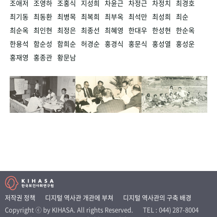
조애저
조영하
조홍식
지성희
차윤근
차정근
차정치
최경호
최기동
최동환
최병목
최복희
최부옥
최석만
최성희
최순
최순옥
최인현
최정은
최종선
최혜영
한대우
한성현
한순옥
한용석
함순성
함희순
허경순
홍경식
홍문식
홍성열
홍성운
홍재영
홍종관
황문남
저작권 정책
디지털 역사관 개관에 부쳐
디지털 역사관의 구축 배경
Copyright ⓒ by KIHASA. All rights Reserved.
TEL : 044) 287-8004