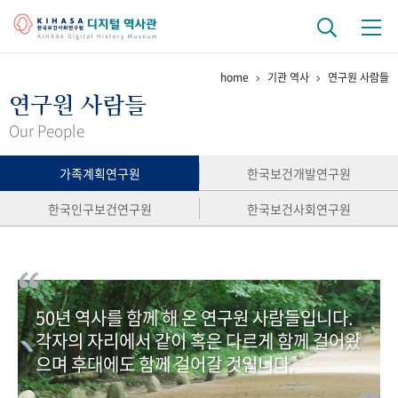
home
기관 역사
연구원 사람들
기관 역사
연구원 사람들
걸어온 길
기관 변천사
역대 기관장
연구원 사람들
Our People
연구 역사
가족계획연구원
한국보건개발연구원
정책과 연구
키워드로 보는 연구 역사
연구자들
한국인구보건연구원
한국보건사회연구원
간행물 변천사
기록물 아카이브
50년 역사를 함께 해 온 연구원 사람들입니다.
사진 아카이브
문서 기록물
행정박물
영상 기록물
각자의 자리에서 같이 혹은 다르게 함께 걸어왔
으며 후대에도 함께 걸어갈 것입니다.
+1
50
주년 기념