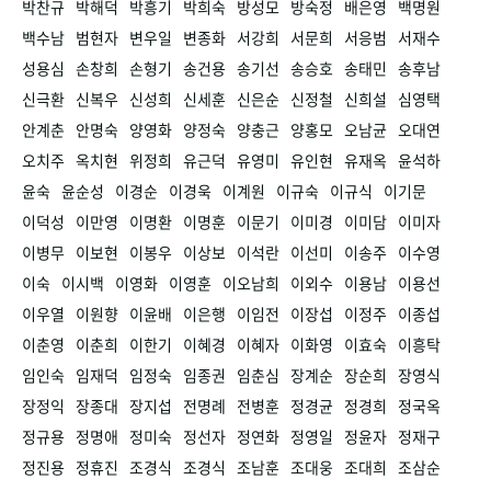
박찬규
박해덕
박흥기
박희숙
방성모
방숙정
배은영
백명원
백수남
범현자
변우일
변종화
서강희
서문희
서응범
서재수
성용심
손창희
손형기
송건용
송기선
송승호
송태민
송후남
신극환
신복우
신성희
신세훈
신은순
신정철
신희설
심영택
안계춘
안명숙
양영화
양정숙
양충근
양홍모
오남균
오대연
오치주
옥치현
위정희
유근덕
유영미
유인현
유재옥
윤석하
윤숙
윤순성
이경순
이경욱
이계원
이규숙
이규식
이기문
이덕성
이만영
이명환
이명훈
이문기
이미경
이미담
이미자
이병무
이보현
이봉우
이상보
이석란
이선미
이송주
이수영
이숙
이시백
이영화
이영훈
이오남희
이외수
이용남
이용선
이우열
이원향
이윤배
이은행
이임전
이장섭
이정주
이종섭
이춘영
이춘희
이한기
이혜경
이혜자
이화영
이효숙
이흥탁
임인숙
임재덕
임정숙
임종권
임춘심
장계순
장순희
장영식
장정익
장종대
장지섭
전명례
전병훈
정경균
정경희
정국옥
정규용
정명애
정미숙
정선자
정연화
정영일
정윤자
정재구
정진용
정휴진
조경식
조경식
조남훈
조대웅
조대희
조삼순