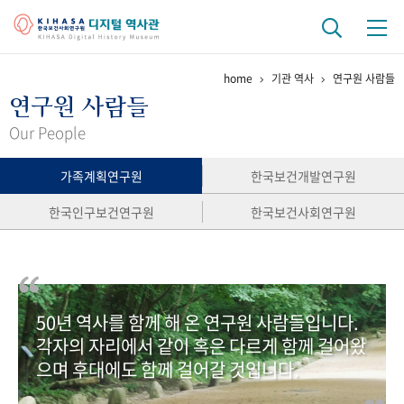
home
기관 역사
연구원 사람들
기관 역사
연구원 사람들
걸어온 길
기관 변천사
역대 기관장
연구원 사람들
Our People
연구 역사
가족계획연구원
한국보건개발연구원
정책과 연구
키워드로 보는 연구 역사
연구자들
한국인구보건연구원
한국보건사회연구원
간행물 변천사
기록물 아카이브
50년 역사를 함께 해 온 연구원 사람들입니다.
사진 아카이브
문서 기록물
행정박물
영상 기록물
각자의 자리에서 같이 혹은 다르게 함께 걸어왔
으며 후대에도 함께 걸어갈 것입니다.
+1
50
주년 기념