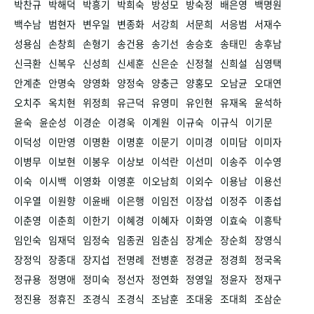
박찬규
박해덕
박흥기
박희숙
방성모
방숙정
배은영
백명원
백수남
범현자
변우일
변종화
서강희
서문희
서응범
서재수
성용심
손창희
손형기
송건용
송기선
송승호
송태민
송후남
신극환
신복우
신성희
신세훈
신은순
신정철
신희설
심영택
안계춘
안명숙
양영화
양정숙
양충근
양홍모
오남균
오대연
오치주
옥치현
위정희
유근덕
유영미
유인현
유재옥
윤석하
윤숙
윤순성
이경순
이경욱
이계원
이규숙
이규식
이기문
이덕성
이만영
이명환
이명훈
이문기
이미경
이미담
이미자
이병무
이보현
이봉우
이상보
이석란
이선미
이송주
이수영
이숙
이시백
이영화
이영훈
이오남희
이외수
이용남
이용선
이우열
이원향
이윤배
이은행
이임전
이장섭
이정주
이종섭
이춘영
이춘희
이한기
이혜경
이혜자
이화영
이효숙
이흥탁
임인숙
임재덕
임정숙
임종권
임춘심
장계순
장순희
장영식
장정익
장종대
장지섭
전명례
전병훈
정경균
정경희
정국옥
정규용
정명애
정미숙
정선자
정연화
정영일
정윤자
정재구
정진용
정휴진
조경식
조경식
조남훈
조대웅
조대희
조삼순