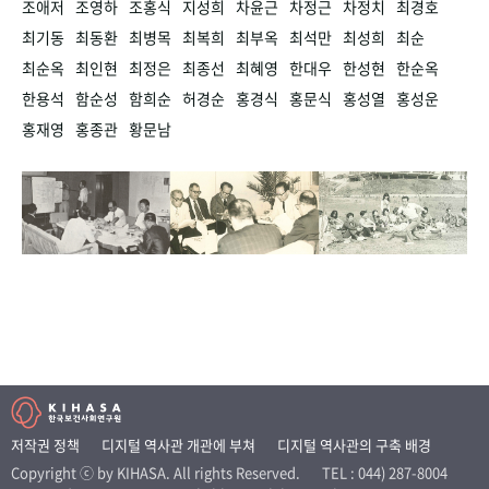
조애저
조영하
조홍식
지성희
차윤근
차정근
차정치
최경호
최기동
최동환
최병목
최복희
최부옥
최석만
최성희
최순
최순옥
최인현
최정은
최종선
최혜영
한대우
한성현
한순옥
한용석
함순성
함희순
허경순
홍경식
홍문식
홍성열
홍성운
홍재영
홍종관
황문남
저작권 정책
디지털 역사관 개관에 부쳐
디지털 역사관의 구축 배경
Copyright ⓒ by KIHASA. All rights Reserved.
TEL : 044) 287-8004