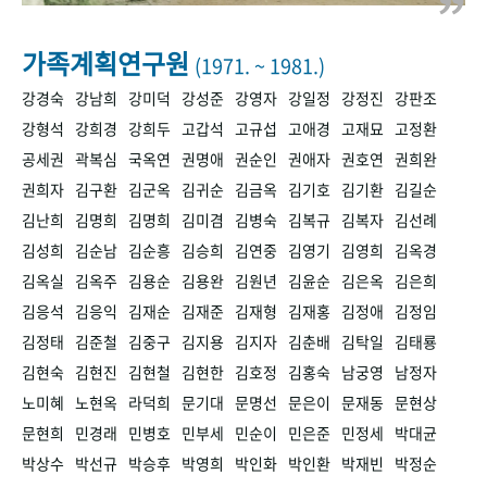
+1
성과 50선
숫자로 보는 50년
50
주년 광장
세계와 함께 한 KIHASA
가족계획연구원
(1971. ~ 1981.)
강경숙
강남희
강미덕
강성준
강영자
강일정
강정진
강판조
VR 역사관
강형석
강희경
강희두
고갑석
고규섭
고애경
고재묘
고정환
공세권
곽복심
국옥연
권명애
권순인
권애자
권호연
권희완
권희자
김구환
김군옥
김귀순
김금옥
김기호
김기환
김길순
김난희
김명희
김명희
김미겸
김병숙
김복규
김복자
김선례
김성희
김순남
김순흥
김승희
김연중
김영기
김영희
김옥경
김옥실
김옥주
김용순
김용완
김원년
김윤순
김은옥
김은희
김응석
김응익
김재순
김재준
김재형
김재홍
김정애
김정임
김정태
김준철
김중구
김지용
김지자
김춘배
김탁일
김태룡
김현숙
김현진
김현철
김현한
김호정
김홍숙
남궁영
남정자
노미혜
노현옥
라덕희
문기대
문명선
문은이
문재동
문현상
문현희
민경래
민병호
민부세
민순이
민은준
민정세
박대균
박상수
박선규
박승후
박영희
박인화
박인환
박재빈
박정순