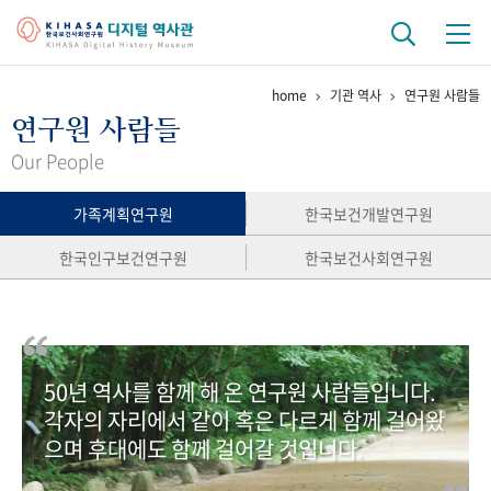
home
기관 역사
연구원 사람들
기관 역사
연구원 사람들
걸어온 길
기관 변천사
역대 기관장
연구원 사람들
Our People
연구 역사
가족계획연구원
한국보건개발연구원
정책과 연구
키워드로 보는 연구 역사
연구자들
한국인구보건연구원
한국보건사회연구원
간행물 변천사
기록물 아카이브
50년 역사를 함께 해 온 연구원 사람들입니다.
사진 아카이브
문서 기록물
행정박물
영상 기록물
각자의 자리에서 같이 혹은 다르게 함께 걸어왔
으며 후대에도 함께 걸어갈 것입니다.
+1
50
주년 기념