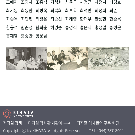
조애저
조영하
조홍식
지성희
차윤근
차정근
차정치
최경호
최기동
최동환
최병목
최복희
최부옥
최석만
최성희
최순
최순옥
최인현
최정은
최종선
최혜영
한대우
한성현
한순옥
한용석
함순성
함희순
허경순
홍경식
홍문식
홍성열
홍성운
홍재영
홍종관
황문남
저작권 정책
디지털 역사관 개관에 부쳐
디지털 역사관의 구축 배경
Copyright ⓒ by KIHASA. All rights Reserved.
TEL : 044) 287-8004