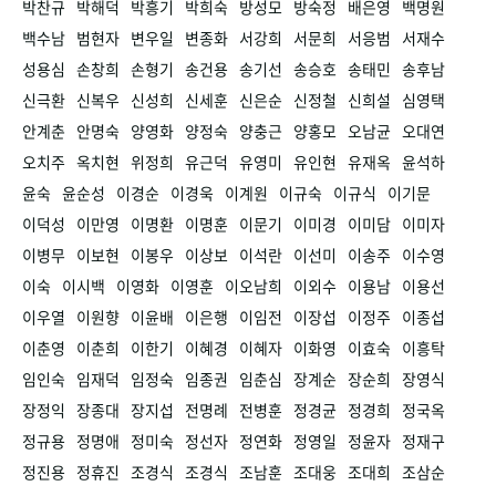
박찬규
박해덕
박흥기
박희숙
방성모
방숙정
배은영
백명원
백수남
범현자
변우일
변종화
서강희
서문희
서응범
서재수
성용심
손창희
손형기
송건용
송기선
송승호
송태민
송후남
신극환
신복우
신성희
신세훈
신은순
신정철
신희설
심영택
안계춘
안명숙
양영화
양정숙
양충근
양홍모
오남균
오대연
오치주
옥치현
위정희
유근덕
유영미
유인현
유재옥
윤석하
윤숙
윤순성
이경순
이경욱
이계원
이규숙
이규식
이기문
이덕성
이만영
이명환
이명훈
이문기
이미경
이미담
이미자
이병무
이보현
이봉우
이상보
이석란
이선미
이송주
이수영
이숙
이시백
이영화
이영훈
이오남희
이외수
이용남
이용선
이우열
이원향
이윤배
이은행
이임전
이장섭
이정주
이종섭
이춘영
이춘희
이한기
이혜경
이혜자
이화영
이효숙
이흥탁
임인숙
임재덕
임정숙
임종권
임춘심
장계순
장순희
장영식
장정익
장종대
장지섭
전명례
전병훈
정경균
정경희
정국옥
정규용
정명애
정미숙
정선자
정연화
정영일
정윤자
정재구
정진용
정휴진
조경식
조경식
조남훈
조대웅
조대희
조삼순