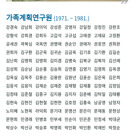
+1
성과 50선
숫자로 보는 50년
50
주년 광장
세계와 함께 한 KIHASA
가족계획연구원
(1971. ~ 1981.)
강경숙
강남희
강미덕
강성준
강영자
강일정
강정진
강판조
VR 역사관
강형석
강희경
강희두
고갑석
고규섭
고애경
고재묘
고정환
공세권
곽복심
국옥연
권명애
권순인
권애자
권호연
권희완
권희자
김구환
김군옥
김귀순
김금옥
김기호
김기환
김길순
김난희
김명희
김명희
김미겸
김병숙
김복규
김복자
김선례
김성희
김순남
김순흥
김승희
김연중
김영기
김영희
김옥경
김옥실
김옥주
김용순
김용완
김원년
김윤순
김은옥
김은희
김응석
김응익
김재순
김재준
김재형
김재홍
김정애
김정임
김정태
김준철
김중구
김지용
김지자
김춘배
김탁일
김태룡
김현숙
김현진
김현철
김현한
김호정
김홍숙
남궁영
남정자
노미혜
노현옥
라덕희
문기대
문명선
문은이
문재동
문현상
문현희
민경래
민병호
민부세
민순이
민은준
민정세
박대균
박상수
박선규
박승후
박영희
박인화
박인환
박재빈
박정순