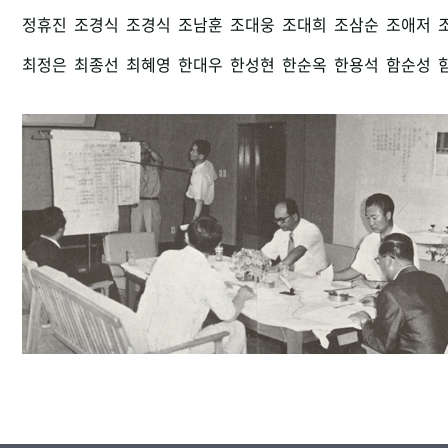
정휴진
조경식
조경식
조남훈
조대웅
조대희
조삼순
조애저
최정은
최종선
최혜영
한대우
한성현
한순옥
한용석
함순성