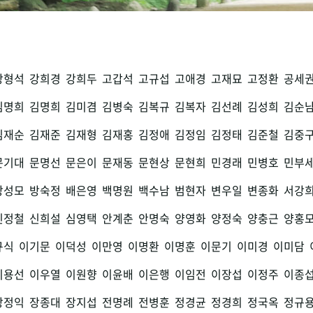
강형석
강희경
강희두
고갑석
고규섭
고애경
고재묘
고정환
공세
김명희
김명희
김미겸
김병숙
김복규
김복자
김선례
김성희
김순
김재순
김재준
김재형
김재홍
김정애
김정임
김정태
김준철
김중
문기대
문명선
문은이
문재동
문현상
문현희
민경래
민병호
민부
방성모
방숙정
배은영
백명원
백수남
범현자
변우일
변종화
서강
신정철
신희설
심영택
안계춘
안명숙
양영화
양정숙
양충근
양홍
규식
이기문
이덕성
이만영
이명환
이명훈
이문기
이미경
이미담
이용선
이우열
이원향
이윤배
이은행
이임전
이장섭
이정주
이종
장정익
장종대
장지섭
전명례
전병훈
정경균
정경희
정국옥
정규