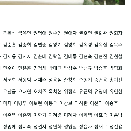
권
곽복심
국옥연
권명애
권순인
권애자
권호연
권희완
권희자
남
김순흥
김승희
김연중
김영기
김영희
김옥경
김옥실
김옥주
구
김지용
김지자
김춘배
김탁일
김태룡
김현숙
김현진
김현철
세
민순이
민은준
민정세
박대균
박상수
박선규
박승후
박영희
희
서문희
서응범
서재수
성용심
손창희
손형기
송건용
송기선
모
오남균
오대연
오치주
옥치현
위정희
유근덕
유영미
유인현
이미자
이병무
이보현
이봉우
이상보
이석란
이선미
이송주
섭
이춘영
이춘희
이한기
이혜경
이혜자
이화영
이효숙
이흥탁
용
정명애
정미숙
정선자
정연화
정영일
정윤자
정재구
정진용