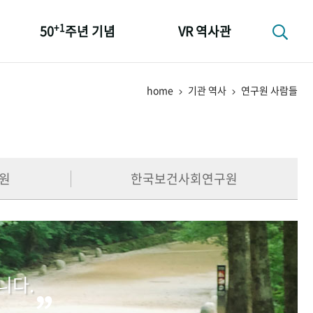
+1
50
주년 기념
VR 역사관
성과 50선
home
기관 역사
연구원 사람들
숫자로 보는 50년
+1
50
주년 광장
세계와 함께 한 KIHASA
원
한국보건사회연구원
니다.