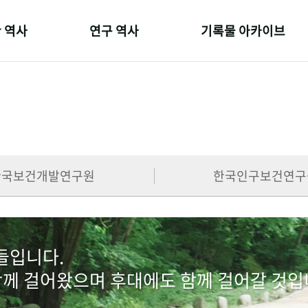
 역사
연구 역사
기록물 아카이브
온 길
정책과 연구
사진 아카이브
 변천사
키워드로 보는 연구 역사
문서 기록물
 기관장
연구자들
행정박물
 사람들
간행물 변천사
영상 기록물
한국보건개발연구원
한국인구보건연구
람들입니다.
함께 걸어왔으며 후대에도 함께 걸어갈 것입