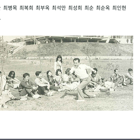
환
최병목
최복희
최부옥
최석만
최성희
최순
최순옥
최인현
남