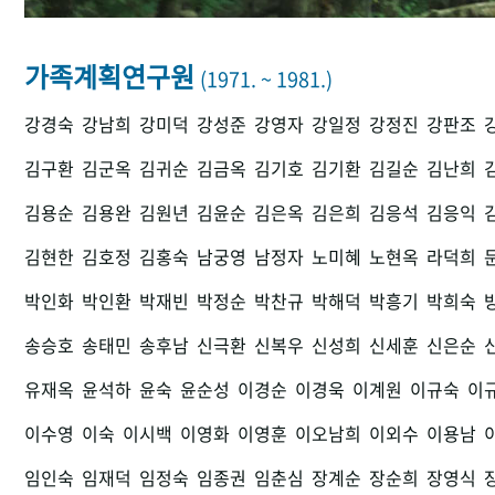
가족계획연구원
(1971. ~ 1981.)
강경숙
강남희
강미덕
강성준
강영자
강일정
강정진
강판조
김구환
김군옥
김귀순
김금옥
김기호
김기환
김길순
김난희
김용순
김용완
김원년
김윤순
김은옥
김은희
김응석
김응익
김현한
김호정
김홍숙
남궁영
남정자
노미혜
노현옥
라덕희
박인화
박인환
박재빈
박정순
박찬규
박해덕
박흥기
박희숙
송승호
송태민
송후남
신극환
신복우
신성희
신세훈
신은순
유재옥
윤석하
윤숙
윤순성
이경순
이경욱
이계원
이규숙
이
이수영
이숙
이시백
이영화
이영훈
이오남희
이외수
이용남
임인숙
임재덕
임정숙
임종권
임춘심
장계순
장순희
장영식