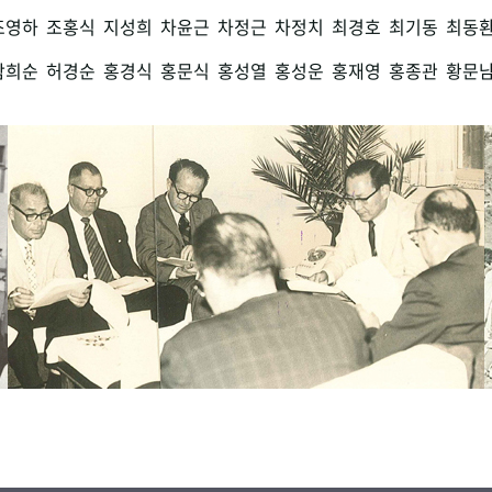
조영하
조홍식
지성희
차윤근
차정근
차정치
최경호
최기동
최동
함희순
허경순
홍경식
홍문식
홍성열
홍성운
홍재영
홍종관
황문