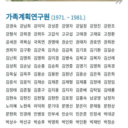
+1
성과 50선
숫자로 보는 50년
50
주년 광장
세계와 함께 한 KIHASA
가족계획연구원
(1971. ~ 1981.)
강경숙
강남희
강미덕
강성준
강영자
강일정
강정진
강판조
VR 역사관
강형석
강희경
강희두
고갑석
고규섭
고애경
고재묘
고정환
공세권
곽복심
국옥연
권명애
권순인
권애자
권호연
권희완
권희자
김구환
김군옥
김귀순
김금옥
김기호
김기환
김길순
김난희
김명희
김명희
김미겸
김병숙
김복규
김복자
김선례
김성희
김순남
김순흥
김승희
김연중
김영기
김영희
김옥경
김옥실
김옥주
김용순
김용완
김원년
김윤순
김은옥
김은희
김응석
김응익
김재순
김재준
김재형
김재홍
김정애
김정임
김정태
김준철
김중구
김지용
김지자
김춘배
김탁일
김태룡
김현숙
김현진
김현철
김현한
김호정
김홍숙
남궁영
남정자
노미혜
노현옥
라덕희
문기대
문명선
문은이
문재동
문현상
문현희
민경래
민병호
민부세
민순이
민은준
민정세
박대균
박상수
박선규
박승후
박영희
박인화
박인환
박재빈
박정순