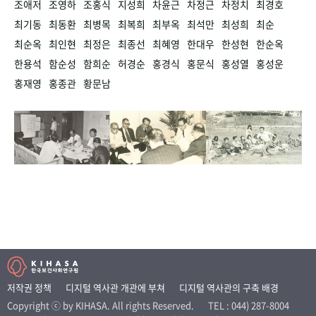
조애저
조영하
조홍식
지성희
차윤근
차정근
차정치
최경호
최기동
최동환
최병목
최복희
최부옥
최석만
최성희
최순
최순옥
최인현
최정은
최종선
최혜영
한대우
한성현
한순옥
한용석
함순성
함희순
허경순
홍경식
홍문식
홍성열
홍성운
홍재영
홍종관
황문남
저작권 정책
디지털 역사관 개관에 부쳐
디지털 역사관의 구축 배경
Copyright ⓒ by KIHASA. All rights Reserved.
TEL : 044) 287-8004