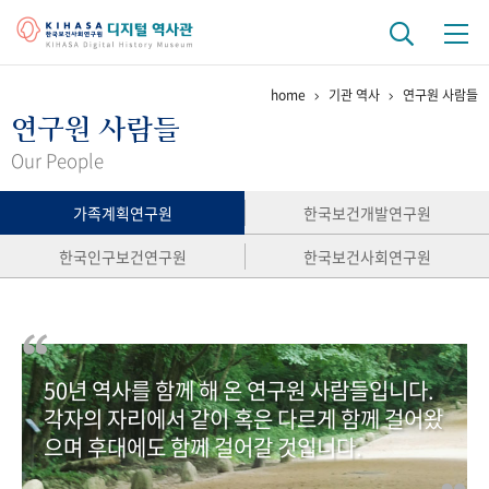
home
기관 역사
연구원 사람들
기관 역사
연구원 사람들
걸어온 길
기관 변천사
역대 기관장
연구원 사람들
Our People
연구 역사
가족계획연구원
한국보건개발연구원
정책과 연구
키워드로 보는 연구 역사
연구자들
한국인구보건연구원
한국보건사회연구원
간행물 변천사
기록물 아카이브
50년 역사를 함께 해 온 연구원 사람들입니다.
사진 아카이브
문서 기록물
행정박물
영상 기록물
각자의 자리에서 같이 혹은 다르게 함께 걸어왔
으며 후대에도 함께 걸어갈 것입니다.
+1
50
주년 기념