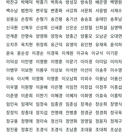
박찬규
박해덕
박흥기
박희숙
방성모
방숙정
배은영
백명원
백수남
범현자
변우일
변종화
서강희
서문희
서응범
서재수
성용심
손창희
손형기
송건용
송기선
송승호
송태민
송후남
신극환
신복우
신성희
신세훈
신은순
신정철
신희설
심영택
안계춘
안명숙
양영화
양정숙
양충근
양홍모
오남균
오대연
오치주
옥치현
위정희
유근덕
유영미
유인현
유재옥
윤석하
윤숙
윤순성
이경순
이경욱
이계원
이규숙
이규식
이기문
이덕성
이만영
이명환
이명훈
이문기
이미경
이미담
이미자
이병무
이보현
이봉우
이상보
이석란
이선미
이송주
이수영
이숙
이시백
이영화
이영훈
이오남희
이외수
이용남
이용선
이우열
이원향
이윤배
이은행
이임전
이장섭
이정주
이종섭
이춘영
이춘희
이한기
이혜경
이혜자
이화영
이효숙
이흥탁
임인숙
임재덕
임정숙
임종권
임춘심
장계순
장순희
장영식
장정익
장종대
장지섭
전명례
전병훈
정경균
정경희
정국옥
정규용
정명애
정미숙
정선자
정연화
정영일
정윤자
정재구
정진용
정휴진
조경식
조경식
조남훈
조대웅
조대희
조삼순