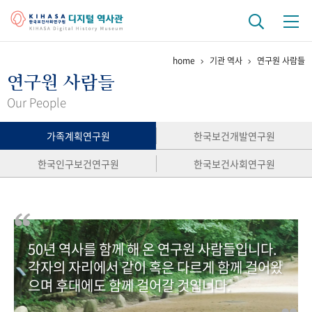
home
기관 역사
연구원 사람들
기관 역사
연구원 사람들
걸어온 길
기관 변천사
역대 기관장
연구원 사람들
Our People
연구 역사
가족계획연구원
한국보건개발연구원
정책과 연구
키워드로 보는 연구 역사
연구자들
한국인구보건연구원
한국보건사회연구원
간행물 변천사
기록물 아카이브
50년 역사를 함께 해 온 연구원 사람들입니다.
사진 아카이브
문서 기록물
행정박물
영상 기록물
각자의 자리에서 같이 혹은 다르게 함께 걸어왔
으며 후대에도 함께 걸어갈 것입니다.
+1
50
주년 기념