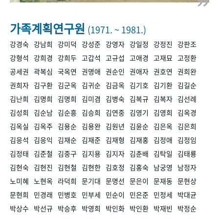
+1
성과 50선
숫자로 보는 50년
50
주년 광장
세계와 함께 한 KIHASA
가족계획연구원
(1971. ~ 1981.)
강경숙
강남희
강미덕
강성준
강영자
강일정
강정진
강판조
VR 역사관
강형석
강희경
강희두
고갑석
고규섭
고애경
고재묘
고정환
공세권
곽복심
국옥연
권명애
권순인
권애자
권호연
권희완
권희자
김구환
김군옥
김귀순
김금옥
김기호
김기환
김길순
김난희
김명희
김명희
김미겸
김병숙
김복규
김복자
김선례
김성희
김순남
김순흥
김승희
김연중
김영기
김영희
김옥경
김옥실
김옥주
김용순
김용완
김원년
김윤순
김은옥
김은희
김응석
김응익
김재순
김재준
김재형
김재홍
김정애
김정임
김정태
김준철
김중구
김지용
김지자
김춘배
김탁일
김태룡
김현숙
김현진
김현철
김현한
김호정
김홍숙
남궁영
남정자
노미혜
노현옥
라덕희
문기대
문명선
문은이
문재동
문현상
문현희
민경래
민병호
민부세
민순이
민은준
민정세
박대균
박상수
박선규
박승후
박영희
박인화
박인환
박재빈
박정순