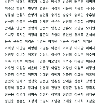
박찬규
박해덕
박흥기
박희숙
방성모
방숙정
배은영
백명원
백수남
범현자
변우일
변종화
서강희
서문희
서응범
서재수
성용심
손창희
손형기
송건용
송기선
송승호
송태민
송후남
신극환
신복우
신성희
신세훈
신은순
신정철
신희설
심영택
안계춘
안명숙
양영화
양정숙
양충근
양홍모
오남균
오대연
오치주
옥치현
위정희
유근덕
유영미
유인현
유재옥
윤석하
윤숙
윤순성
이경순
이경욱
이계원
이규숙
이규식
이기문
이덕성
이만영
이명환
이명훈
이문기
이미경
이미담
이미자
이병무
이보현
이봉우
이상보
이석란
이선미
이송주
이수영
이숙
이시백
이영화
이영훈
이오남희
이외수
이용남
이용선
이우열
이원향
이윤배
이은행
이임전
이장섭
이정주
이종섭
이춘영
이춘희
이한기
이혜경
이혜자
이화영
이효숙
이흥탁
임인숙
임재덕
임정숙
임종권
임춘심
장계순
장순희
장영식
장정익
장종대
장지섭
전명례
전병훈
정경균
정경희
정국옥
정규용
정명애
정미숙
정선자
정연화
정영일
정윤자
정재구
정진용
정휴진
조경식
조경식
조남훈
조대웅
조대희
조삼순