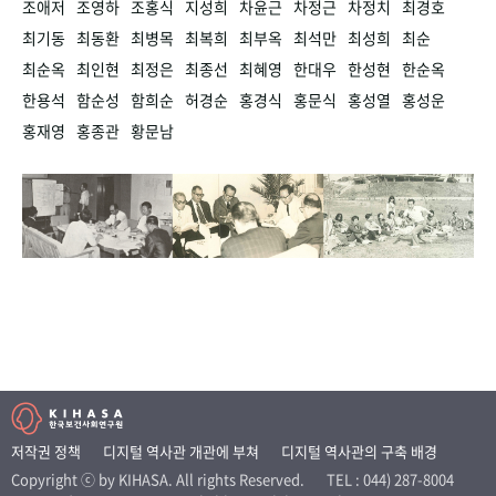
조애저
조영하
조홍식
지성희
차윤근
차정근
차정치
최경호
최기동
최동환
최병목
최복희
최부옥
최석만
최성희
최순
최순옥
최인현
최정은
최종선
최혜영
한대우
한성현
한순옥
한용석
함순성
함희순
허경순
홍경식
홍문식
홍성열
홍성운
홍재영
홍종관
황문남
저작권 정책
디지털 역사관 개관에 부쳐
디지털 역사관의 구축 배경
Copyright ⓒ by KIHASA. All rights Reserved.
TEL : 044) 287-8004