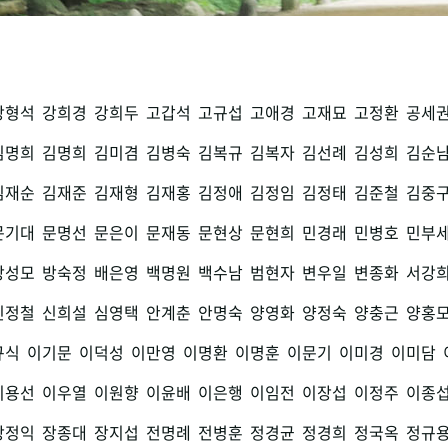
강형석
강희경
강희두
고갑석
고규섭
고애경
고재묘
고정환
공세
김명희
김명희
김미겸
김병숙
김복규
김복자
김선례
김성희
김순
김재순
김재준
김재형
김재홍
김정애
김정임
김정태
김준철
김중
문기대
문명선
문은이
문재동
문현상
문현희
민경래
민병호
민부
방성모
방숙정
배은영
백명원
백수남
범현자
변우일
변종화
서강
신정철
신희설
심영택
안계춘
안명숙
양영화
양정숙
양충근
양홍
규식
이기문
이덕성
이만영
이명환
이명훈
이문기
이미경
이미담
이용선
이우열
이원향
이윤배
이은행
이임전
이장섭
이정주
이종
장정익
장종대
장지섭
전명례
전병훈
정경균
정경희
정국옥
정규