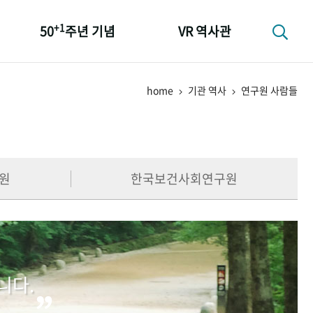
+1
50
주년 기념
VR 역사관
성과 50선
home
기관 역사
연구원 사람들
숫자로 보는 50년
+1
50
주년 광장
세계와 함께 한 KIHASA
원
한국보건사회연구원
니다.