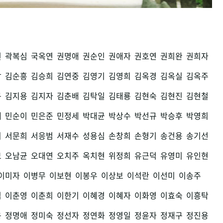
권
곽복심
국옥연
권명애
권순인
권애자
권호연
권희완
권희자
남
김순흥
김승희
김연중
김영기
김영희
김옥경
김옥실
김옥주
구
김지용
김지자
김춘배
김탁일
김태룡
김현숙
김현진
김현철
세
민순이
민은준
민정세
박대균
박상수
박선규
박승후
박영희
희
서문희
서응범
서재수
성용심
손창희
손형기
송건용
송기선
모
오남균
오대연
오치주
옥치현
위정희
유근덕
유영미
유인현
이미자
이병무
이보현
이봉우
이상보
이석란
이선미
이송주
섭
이춘영
이춘희
이한기
이혜경
이혜자
이화영
이효숙
이흥탁
용
정명애
정미숙
정선자
정연화
정영일
정윤자
정재구
정진용