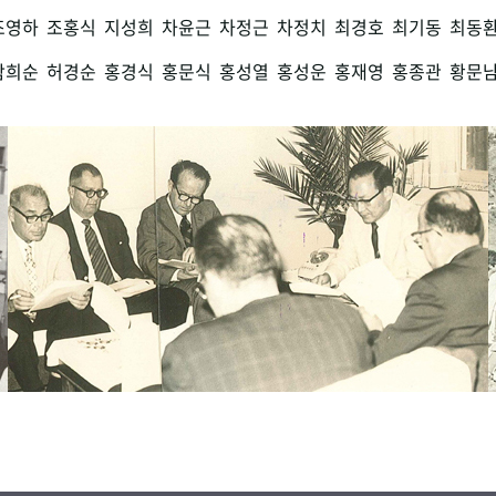
조영하
조홍식
지성희
차윤근
차정근
차정치
최경호
최기동
최동
함희순
허경순
홍경식
홍문식
홍성열
홍성운
홍재영
홍종관
황문