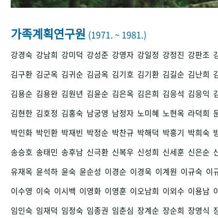
가족계획연구원
(1971. ~ 1981.)
강경숙
강남희
강미덕
강성준
강영자
강일정
강정진
강판조
김구환
김군옥
김귀순
김금옥
김기호
김기환
김길순
김난희
김용순
김용완
김원년
김윤순
김은옥
김은희
김응석
김응익
김현한
김호정
김홍숙
남궁영
남정자
노미혜
노현옥
라덕희
박인화
박인환
박재빈
박정순
박찬규
박해덕
박흥기
박희숙
송승호
송태민
송후남
신극환
신복우
신성희
신세훈
신은순
유재옥
윤석하
윤숙
윤순성
이경순
이경욱
이계원
이규숙
이
이수영
이숙
이시백
이영화
이영훈
이오남희
이외수
이용남
임인숙
임재덕
임정숙
임종권
임춘심
장계순
장순희
장영식