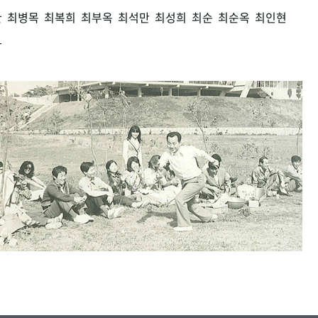
환
최병목
최복희
최부옥
최석만
최성희
최순
최순옥
최인현
남