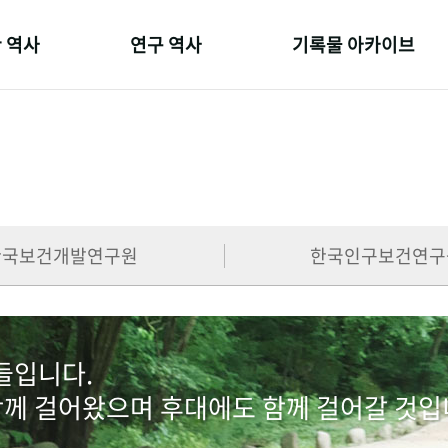
 역사
연구 역사
기록물 아카이브
온 길
정책과 연구
사진 아카이브
 변천사
키워드로 보는 연구 역사
문서 기록물
 기관장
연구자들
행정박물
 사람들
간행물 변천사
영상 기록물
한국보건개발연구원
한국인구보건연구
람들입니다.
함께 걸어왔으며 후대에도 함께 걸어갈 것입