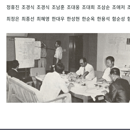
정휴진
조경식
조경식
조남훈
조대웅
조대희
조삼순
조애저
최정은
최종선
최혜영
한대우
한성현
한순옥
한용석
함순성