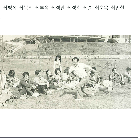
환
최병목
최복희
최부옥
최석만
최성희
최순
최순옥
최인현
남