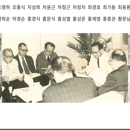
조영하
조홍식
지성희
차윤근
차정근
차정치
최경호
최기동
최동
함희순
허경순
홍경식
홍문식
홍성열
홍성운
홍재영
홍종관
황문