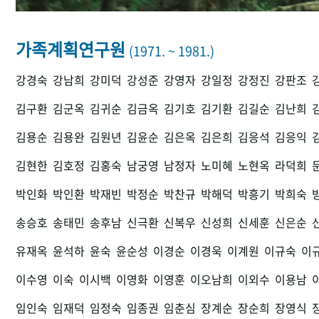
가족계획연구원
(1971. ~ 1981.)
강경숙
강남희
강미덕
강성준
강영자
강일정
강정진
강판조
김구환
김군옥
김귀순
김금옥
김기호
김기환
김길순
김난희
김용순
김용완
김원년
김윤순
김은옥
김은희
김응석
김응익
김현한
김호정
김홍숙
남궁영
남정자
노미혜
노현옥
라덕희
박인화
박인환
박재빈
박정순
박찬규
박해덕
박흥기
박희숙
송승호
송태민
송후남
신극환
신복우
신성희
신세훈
신은순
유재옥
윤석하
윤숙
윤순성
이경순
이경욱
이계원
이규숙
이
이수영
이숙
이시백
이영화
이영훈
이오남희
이외수
이용남
임인숙
임재덕
임정숙
임종권
임춘심
장계순
장순희
장영식