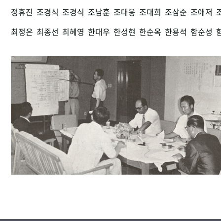
정휴진
조경식
조경식
조남훈
조대웅
조대희
조삼순
조애저
최정은
최종선
최혜영
한대우
한성현
한순옥
한용석
함순성