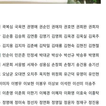
권
곽복심
국옥연
권명애
권순인
권애자
권호연
권희완
권희자
남
김순흥
김승희
김연중
김영기
김영희
김옥경
김옥실
김옥주
구
김지용
김지자
김춘배
김탁일
김태룡
김현숙
김현진
김현철
세
민순이
민은준
민정세
박대균
박상수
박선규
박승후
박영희
희
서문희
서응범
서재수
성용심
손창희
손형기
송건용
송기선
모
오남균
오대연
오치주
옥치현
위정희
유근덕
유영미
유인현
이미자
이병무
이보현
이봉우
이상보
이석란
이선미
이송주
섭
이춘영
이춘희
이한기
이혜경
이혜자
이화영
이효숙
이흥탁
용
정명애
정미숙
정선자
정연화
정영일
정윤자
정재구
정진용