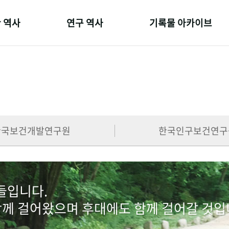
 역사
연구 역사
기록물 아카이브
온 길
정책과 연구
사진 아카이브
 변천사
키워드로 보는 연구 역사
문서 기록물
 기관장
연구자들
행정박물
 사람들
간행물 변천사
영상 기록물
한국보건개발연구원
한국인구보건연구
람들입니다.
함께 걸어왔으며 후대에도 함께 걸어갈 것입