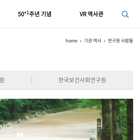
+1
50
주년 기념
VR 역사관
성과 50선
home
기관 역사
연구원 사람들
숫자로 보는 50년
+1
50
주년 광장
세계와 함께 한 KIHASA
원
한국보건사회연구원
니다.