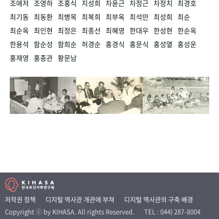
조애저
조영하
조홍식
지성희
차윤근
차정근
차정치
최경호
최기동
최동환
최병목
최복희
최부옥
최석만
최성희
최순
최순옥
최인현
최정은
최종선
최혜영
한대우
한성현
한순옥
한용석
함순성
함희순
허경순
홍경식
홍문식
홍성열
홍성운
홍재영
홍종관
황문남
저작권 정책
디지털 역사관 개관에 부쳐
디지털 역사관의 구축 배경
Copyright ⓒ by KIHASA. All rights Reserved.
TEL : 044) 287-8004