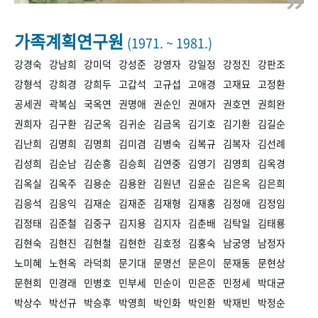
+1
성과 50선
숫자로 보는 50년
50
주년 광장
세계와 함께 한 KIHASA
가족계획연구원
(1971. ~ 1981.)
강경숙
강남희
강미덕
강성준
강영자
강일정
강정진
강판조
VR 역사관
강형석
강희경
강희두
고갑석
고규섭
고애경
고재묘
고정환
공세권
곽복심
국옥연
권명애
권순인
권애자
권호연
권희완
권희자
김구환
김군옥
김귀순
김금옥
김기호
김기환
김길순
김난희
김명희
김명희
김미겸
김병숙
김복규
김복자
김선례
김성희
김순남
김순흥
김승희
김연중
김영기
김영희
김옥경
김옥실
김옥주
김용순
김용완
김원년
김윤순
김은옥
김은희
김응석
김응익
김재순
김재준
김재형
김재홍
김정애
김정임
김정태
김준철
김중구
김지용
김지자
김춘배
김탁일
김태룡
김현숙
김현진
김현철
김현한
김호정
김홍숙
남궁영
남정자
노미혜
노현옥
라덕희
문기대
문명선
문은이
문재동
문현상
문현희
민경래
민병호
민부세
민순이
민은준
민정세
박대균
박상수
박선규
박승후
박영희
박인화
박인환
박재빈
박정순