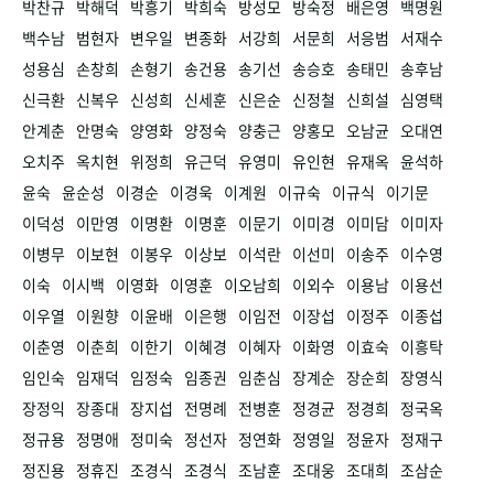
박찬규
박해덕
박흥기
박희숙
방성모
방숙정
배은영
백명원
백수남
범현자
변우일
변종화
서강희
서문희
서응범
서재수
성용심
손창희
손형기
송건용
송기선
송승호
송태민
송후남
신극환
신복우
신성희
신세훈
신은순
신정철
신희설
심영택
안계춘
안명숙
양영화
양정숙
양충근
양홍모
오남균
오대연
오치주
옥치현
위정희
유근덕
유영미
유인현
유재옥
윤석하
윤숙
윤순성
이경순
이경욱
이계원
이규숙
이규식
이기문
이덕성
이만영
이명환
이명훈
이문기
이미경
이미담
이미자
이병무
이보현
이봉우
이상보
이석란
이선미
이송주
이수영
이숙
이시백
이영화
이영훈
이오남희
이외수
이용남
이용선
이우열
이원향
이윤배
이은행
이임전
이장섭
이정주
이종섭
이춘영
이춘희
이한기
이혜경
이혜자
이화영
이효숙
이흥탁
임인숙
임재덕
임정숙
임종권
임춘심
장계순
장순희
장영식
장정익
장종대
장지섭
전명례
전병훈
정경균
정경희
정국옥
정규용
정명애
정미숙
정선자
정연화
정영일
정윤자
정재구
정진용
정휴진
조경식
조경식
조남훈
조대웅
조대희
조삼순