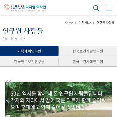
home
기관 역사
연구원 사람들
기관 역사
연구원 사람들
걸어온 길
기관 변천사
역대 기관장
연구원 사람들
Our People
연구 역사
가족계획연구원
한국보건개발연구원
정책과 연구
키워드로 보는 연구 역사
연구자들
한국인구보건연구원
한국보건사회연구원
간행물 변천사
기록물 아카이브
50년 역사를 함께 해 온 연구원 사람들입니다.
사진 아카이브
문서 기록물
행정박물
영상 기록물
각자의 자리에서 같이 혹은 다르게 함께 걸어왔
으며 후대에도 함께 걸어갈 것입니다.
+1
50
주년 기념