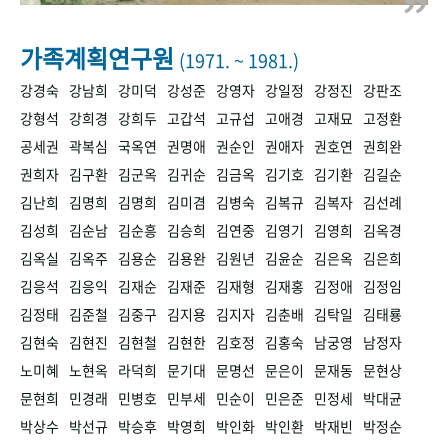
+1
성과 50선
숫자로 보는 50년
50
주년 광장
세계와 함께 한 KIHASA
가족계획연구원
(1971. ~ 1981.)
강경숙
강남희
강미덕
강성준
강영자
강일정
강정진
강판조
VR 역사관
강형석
강희경
강희두
고갑석
고규섭
고애경
고재묘
고정환
공세권
곽복심
국옥연
권명애
권순인
권애자
권호연
권희완
권희자
김구환
김군옥
김귀순
김금옥
김기호
김기환
김길순
김난희
김명희
김명희
김미겸
김병숙
김복규
김복자
김선례
김성희
김순남
김순흥
김승희
김연중
김영기
김영희
김옥경
김옥실
김옥주
김용순
김용완
김원년
김윤순
김은옥
김은희
김응석
김응익
김재순
김재준
김재형
김재홍
김정애
김정임
김정태
김준철
김중구
김지용
김지자
김춘배
김탁일
김태룡
김현숙
김현진
김현철
김현한
김호정
김홍숙
남궁영
남정자
노미혜
노현옥
라덕희
문기대
문명선
문은이
문재동
문현상
문현희
민경래
민병호
민부세
민순이
민은준
민정세
박대균
박상수
박선규
박승후
박영희
박인화
박인환
박재빈
박정순