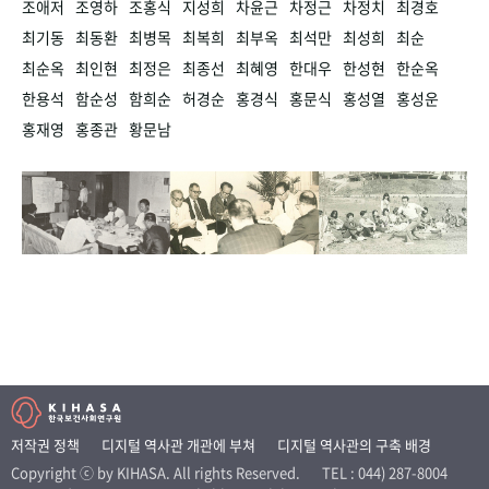
조애저
조영하
조홍식
지성희
차윤근
차정근
차정치
최경호
최기동
최동환
최병목
최복희
최부옥
최석만
최성희
최순
최순옥
최인현
최정은
최종선
최혜영
한대우
한성현
한순옥
한용석
함순성
함희순
허경순
홍경식
홍문식
홍성열
홍성운
홍재영
홍종관
황문남
저작권 정책
디지털 역사관 개관에 부쳐
디지털 역사관의 구축 배경
Copyright ⓒ by KIHASA. All rights Reserved.
TEL : 044) 287-8004