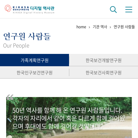
home
기관 역사
연구원 사람들
기관 역사
연구원 사람들
걸어온 길
기관 변천사
역대 기관장
연구원 사람들
Our People
연구 역사
가족계획연구원
한국보건개발연구원
정책과 연구
키워드로 보는 연구 역사
연구자들
한국인구보건연구원
한국보건사회연구원
간행물 변천사
기록물 아카이브
50년 역사를 함께 해 온 연구원 사람들입니다.
사진 아카이브
문서 기록물
행정박물
영상 기록물
각자의 자리에서 같이 혹은 다르게 함께 걸어왔
으며 후대에도 함께 걸어갈 것입니다.
+1
50
주년 기념