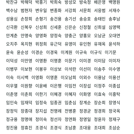
박찬규
박해덕
박흥기
박희숙
방성모
방숙정
배은영
백명원
백수남
범현자
변우일
변종화
서강희
서문희
서응범
서재수
성용심
손창희
손형기
송건용
송기선
송승호
송태민
송후남
신극환
신복우
신성희
신세훈
신은순
신정철
신희설
심영택
안계춘
안명숙
양영화
양정숙
양충근
양홍모
오남균
오대연
오치주
옥치현
위정희
유근덕
유영미
유인현
유재옥
윤석하
윤숙
윤순성
이경순
이경욱
이계원
이규숙
이규식
이기문
이덕성
이만영
이명환
이명훈
이문기
이미경
이미담
이미자
이병무
이보현
이봉우
이상보
이석란
이선미
이송주
이수영
이숙
이시백
이영화
이영훈
이오남희
이외수
이용남
이용선
이우열
이원향
이윤배
이은행
이임전
이장섭
이정주
이종섭
이춘영
이춘희
이한기
이혜경
이혜자
이화영
이효숙
이흥탁
임인숙
임재덕
임정숙
임종권
임춘심
장계순
장순희
장영식
장정익
장종대
장지섭
전명례
전병훈
정경균
정경희
정국옥
정규용
정명애
정미숙
정선자
정연화
정영일
정윤자
정재구
정진용
정휴진
조경식
조경식
조남훈
조대웅
조대희
조삼순