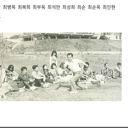
환
최병목
최복희
최부옥
최석만
최성희
최순
최순옥
최인현
남