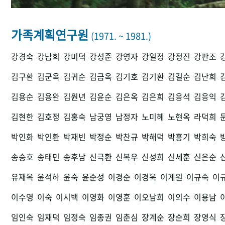
가족계획연구원
(1971. ~ 1981.)
강경숙
강남희
강미덕
강성준
강영자
강일정
강정진
강판조
김구환
김군옥
김귀순
김금옥
김기호
김기환
김길순
김난희
김용순
김용완
김원년
김윤순
김은옥
김은희
김응석
김응익
김현한
김호정
김홍숙
남궁영
남정자
노미혜
노현옥
라덕희
박인화
박인환
박재빈
박정순
박찬규
박해덕
박흥기
박희숙
송승호
송태민
송후남
신극환
신복우
신성희
신세훈
신은순
유재옥
윤석하
윤숙
윤순성
이경순
이경욱
이계원
이규숙
이
이수영
이숙
이시백
이영화
이영훈
이오남희
이외수
이용남
임인숙
임재덕
임정숙
임종권
임춘심
장계순
장순희
장영식