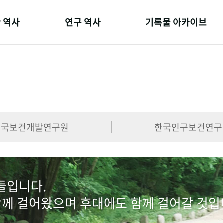
 역사
연구 역사
기록물 아카이브
온 길
정책과 연구
사진 아카이브
 변천사
키워드로 보는 연구 역사
문서 기록물
 기관장
연구자들
행정박물
 사람들
간행물 변천사
영상 기록물
한국보건개발연구원
한국인구보건연구
람들입니다.
함께 걸어왔으며 후대에도 함께 걸어갈 것입