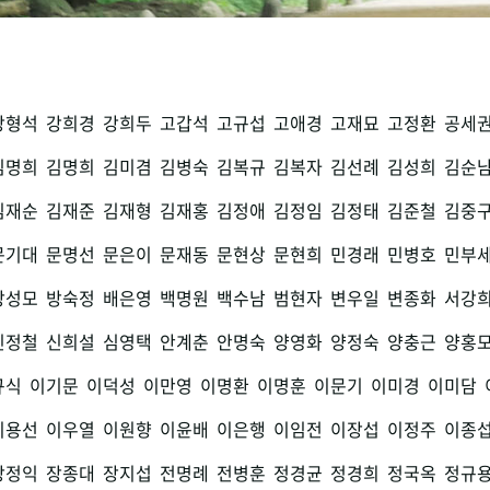
강형석
강희경
강희두
고갑석
고규섭
고애경
고재묘
고정환
공세
김명희
김명희
김미겸
김병숙
김복규
김복자
김선례
김성희
김순
김재순
김재준
김재형
김재홍
김정애
김정임
김정태
김준철
김중
문기대
문명선
문은이
문재동
문현상
문현희
민경래
민병호
민부
방성모
방숙정
배은영
백명원
백수남
범현자
변우일
변종화
서강
신정철
신희설
심영택
안계춘
안명숙
양영화
양정숙
양충근
양홍
규식
이기문
이덕성
이만영
이명환
이명훈
이문기
이미경
이미담
이용선
이우열
이원향
이윤배
이은행
이임전
이장섭
이정주
이종
장정익
장종대
장지섭
전명례
전병훈
정경균
정경희
정국옥
정규