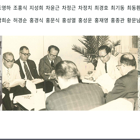
조영하
조홍식
지성희
차윤근
차정근
차정치
최경호
최기동
최동
함희순
허경순
홍경식
홍문식
홍성열
홍성운
홍재영
홍종관
황문