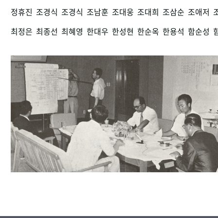
정휴진
조경식
조경식
조남훈
조대웅
조대희
조삼순
조애저
최정은
최종선
최혜영
한대우
한성현
한순옥
한용석
함순성