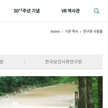
+1
50
주년 기념
VR 역사관
성과 50선
home
기관 역사
연구원 사람들
숫자로 보는 50년
+1
50
주년 광장
세계와 함께 한 KIHASA
원
한국보건사회연구원
니다.