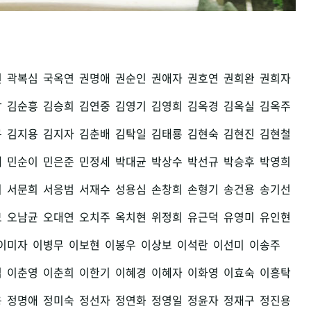
권
곽복심
국옥연
권명애
권순인
권애자
권호연
권희완
권희자
남
김순흥
김승희
김연중
김영기
김영희
김옥경
김옥실
김옥주
구
김지용
김지자
김춘배
김탁일
김태룡
김현숙
김현진
김현철
세
민순이
민은준
민정세
박대균
박상수
박선규
박승후
박영희
희
서문희
서응범
서재수
성용심
손창희
손형기
송건용
송기선
모
오남균
오대연
오치주
옥치현
위정희
유근덕
유영미
유인현
이미자
이병무
이보현
이봉우
이상보
이석란
이선미
이송주
섭
이춘영
이춘희
이한기
이혜경
이혜자
이화영
이효숙
이흥탁
용
정명애
정미숙
정선자
정연화
정영일
정윤자
정재구
정진용