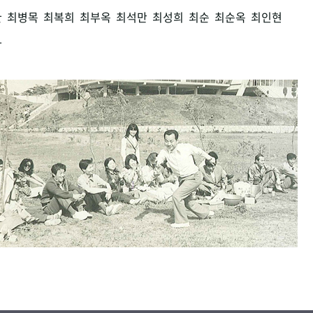
환
최병목
최복희
최부옥
최석만
최성희
최순
최순옥
최인현
남