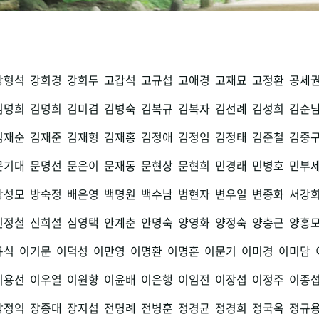
강형석
강희경
강희두
고갑석
고규섭
고애경
고재묘
고정환
공세
김명희
김명희
김미겸
김병숙
김복규
김복자
김선례
김성희
김순
김재순
김재준
김재형
김재홍
김정애
김정임
김정태
김준철
김중
문기대
문명선
문은이
문재동
문현상
문현희
민경래
민병호
민부
방성모
방숙정
배은영
백명원
백수남
범현자
변우일
변종화
서강
신정철
신희설
심영택
안계춘
안명숙
양영화
양정숙
양충근
양홍
규식
이기문
이덕성
이만영
이명환
이명훈
이문기
이미경
이미담
이용선
이우열
이원향
이윤배
이은행
이임전
이장섭
이정주
이종
장정익
장종대
장지섭
전명례
전병훈
정경균
정경희
정국옥
정규