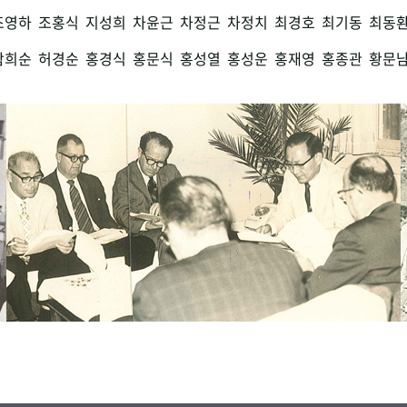
조영하
조홍식
지성희
차윤근
차정근
차정치
최경호
최기동
최동
함희순
허경순
홍경식
홍문식
홍성열
홍성운
홍재영
홍종관
황문