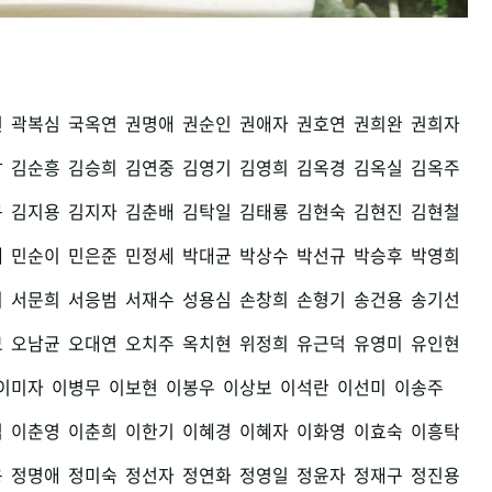
권
곽복심
국옥연
권명애
권순인
권애자
권호연
권희완
권희자
남
김순흥
김승희
김연중
김영기
김영희
김옥경
김옥실
김옥주
구
김지용
김지자
김춘배
김탁일
김태룡
김현숙
김현진
김현철
세
민순이
민은준
민정세
박대균
박상수
박선규
박승후
박영희
희
서문희
서응범
서재수
성용심
손창희
손형기
송건용
송기선
모
오남균
오대연
오치주
옥치현
위정희
유근덕
유영미
유인현
이미자
이병무
이보현
이봉우
이상보
이석란
이선미
이송주
섭
이춘영
이춘희
이한기
이혜경
이혜자
이화영
이효숙
이흥탁
용
정명애
정미숙
정선자
정연화
정영일
정윤자
정재구
정진용