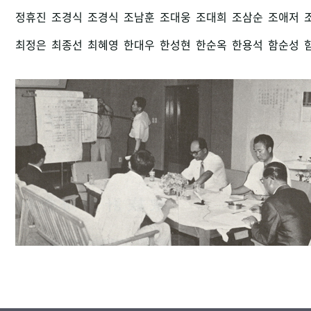
정휴진
조경식
조경식
조남훈
조대웅
조대희
조삼순
조애저
최정은
최종선
최혜영
한대우
한성현
한순옥
한용석
함순성