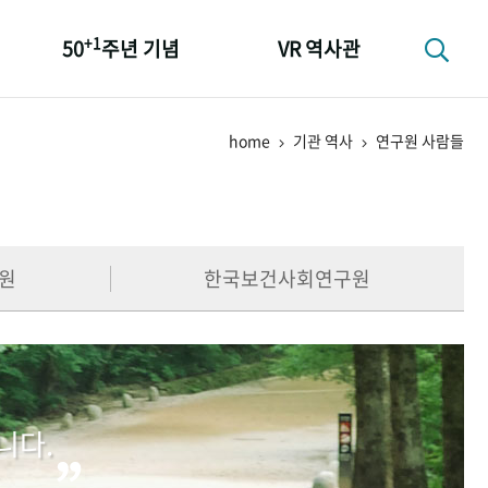
+1
50
주년 기념
VR 역사관
성과 50선
home
기관 역사
연구원 사람들
숫자로 보는 50년
+1
50
주년 광장
세계와 함께 한 KIHASA
원
한국보건사회연구원
니다.