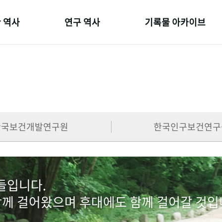
 역사
연구 역사
기록물 아카이브
온 길
정책과 연구
사진 아카이브
 변천사
키워드로 보는 연구 역사
문서 기록물
 기관장
연구자들
행정박물
 사람들
간행물 변천사
영상 기록물
한국보건개발연구원
한국인구보건연구
람들입니다.
함께 걸어왔으며 후대에도 함께 걸어갈 것입