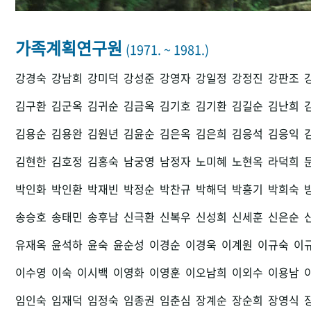
가족계획연구원
(1971. ~ 1981.)
강경숙
강남희
강미덕
강성준
강영자
강일정
강정진
강판조
김구환
김군옥
김귀순
김금옥
김기호
김기환
김길순
김난희
김용순
김용완
김원년
김윤순
김은옥
김은희
김응석
김응익
김현한
김호정
김홍숙
남궁영
남정자
노미혜
노현옥
라덕희
박인화
박인환
박재빈
박정순
박찬규
박해덕
박흥기
박희숙
송승호
송태민
송후남
신극환
신복우
신성희
신세훈
신은순
유재옥
윤석하
윤숙
윤순성
이경순
이경욱
이계원
이규숙
이
이수영
이숙
이시백
이영화
이영훈
이오남희
이외수
이용남
임인숙
임재덕
임정숙
임종권
임춘심
장계순
장순희
장영식