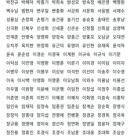
박찬규
박해덕
박흥기
박희숙
방성모
방숙정
배은영
백명원
백수남
범현자
변우일
변종화
서강희
서문희
서응범
서재수
성용심
손창희
손형기
송건용
송기선
송승호
송태민
송후남
신극환
신복우
신성희
신세훈
신은순
신정철
신희설
심영택
안계춘
안명숙
양영화
양정숙
양충근
양홍모
오남균
오대연
오치주
옥치현
위정희
유근덕
유영미
유인현
유재옥
윤석하
윤숙
윤순성
이경순
이경욱
이계원
이규숙
이규식
이기문
이덕성
이만영
이명환
이명훈
이문기
이미경
이미담
이미자
이병무
이보현
이봉우
이상보
이석란
이선미
이송주
이수영
이숙
이시백
이영화
이영훈
이오남희
이외수
이용남
이용선
이우열
이원향
이윤배
이은행
이임전
이장섭
이정주
이종섭
이춘영
이춘희
이한기
이혜경
이혜자
이화영
이효숙
이흥탁
임인숙
임재덕
임정숙
임종권
임춘심
장계순
장순희
장영식
장정익
장종대
장지섭
전명례
전병훈
정경균
정경희
정국옥
정규용
정명애
정미숙
정선자
정연화
정영일
정윤자
정재구
정진용
정휴진
조경식
조경식
조남훈
조대웅
조대희
조삼순