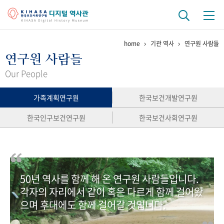
home
기관 역사
연구원 사람들
기관 역사
연구원 사람들
걸어온 길
기관 변천사
역대 기관장
연구원 사람들
Our People
연구 역사
가족계획연구원
한국보건개발연구원
정책과 연구
키워드로 보는 연구 역사
연구자들
한국인구보건연구원
한국보건사회연구원
간행물 변천사
기록물 아카이브
50년 역사를 함께 해 온 연구원 사람들입니다.
사진 아카이브
문서 기록물
행정박물
영상 기록물
각자의 자리에서 같이 혹은 다르게 함께 걸어왔
으며 후대에도 함께 걸어갈 것입니다.
+1
50
주년 기념