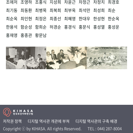
조애저
조영하
조홍식
지성희
차윤근
차정근
차정치
최경호
최기동
최동환
최병목
최복희
최부옥
최석만
최성희
최순
최순옥
최인현
최정은
최종선
최혜영
한대우
한성현
한순옥
한용석
함순성
함희순
허경순
홍경식
홍문식
홍성열
홍성운
홍재영
홍종관
황문남
저작권 정책
디지털 역사관 개관에 부쳐
디지털 역사관의 구축 배경
Copyright ⓒ by KIHASA. All rights Reserved.
TEL : 044) 287-8004