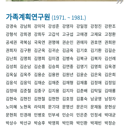
+1
성과 50선
숫자로 보는 50년
50
주년 광장
세계와 함께 한 KIHASA
가족계획연구원
(1971. ~ 1981.)
강경숙
강남희
강미덕
강성준
강영자
강일정
강정진
강판조
VR 역사관
강형석
강희경
강희두
고갑석
고규섭
고애경
고재묘
고정환
공세권
곽복심
국옥연
권명애
권순인
권애자
권호연
권희완
권희자
김구환
김군옥
김귀순
김금옥
김기호
김기환
김길순
김난희
김명희
김명희
김미겸
김병숙
김복규
김복자
김선례
김성희
김순남
김순흥
김승희
김연중
김영기
김영희
김옥경
김옥실
김옥주
김용순
김용완
김원년
김윤순
김은옥
김은희
김응석
김응익
김재순
김재준
김재형
김재홍
김정애
김정임
김정태
김준철
김중구
김지용
김지자
김춘배
김탁일
김태룡
김현숙
김현진
김현철
김현한
김호정
김홍숙
남궁영
남정자
노미혜
노현옥
라덕희
문기대
문명선
문은이
문재동
문현상
문현희
민경래
민병호
민부세
민순이
민은준
민정세
박대균
박상수
박선규
박승후
박영희
박인화
박인환
박재빈
박정순