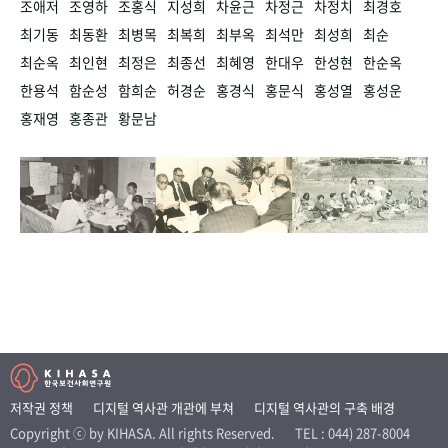
조애저
조영하
조홍식
지성희
차윤근
차정근
차정치
최경호
최기동
최동환
최병목
최복희
최부옥
최석만
최성희
최순
최순옥
최인현
최정은
최종선
최혜영
한대우
한성현
한순옥
한용석
함순성
함희순
허경순
홍경식
홍문식
홍성열
홍성운
홍재영
홍종관
황문남
저작권 정책
디지털 역사관 개관에 부쳐
디지털 역사관의 구축 배경
Copyright ⓒ by KIHASA. All rights Reserved.
TEL : 044) 287-8004