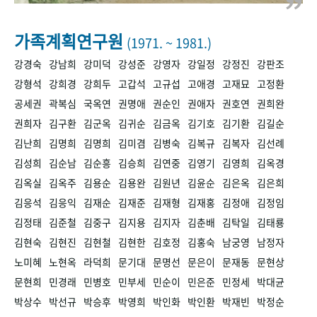
+1
성과 50선
숫자로 보는 50년
50
주년 광장
세계와 함께 한 KIHASA
가족계획연구원
(1971. ~ 1981.)
강경숙
강남희
강미덕
강성준
강영자
강일정
강정진
강판조
VR 역사관
강형석
강희경
강희두
고갑석
고규섭
고애경
고재묘
고정환
공세권
곽복심
국옥연
권명애
권순인
권애자
권호연
권희완
권희자
김구환
김군옥
김귀순
김금옥
김기호
김기환
김길순
김난희
김명희
김명희
김미겸
김병숙
김복규
김복자
김선례
김성희
김순남
김순흥
김승희
김연중
김영기
김영희
김옥경
김옥실
김옥주
김용순
김용완
김원년
김윤순
김은옥
김은희
김응석
김응익
김재순
김재준
김재형
김재홍
김정애
김정임
김정태
김준철
김중구
김지용
김지자
김춘배
김탁일
김태룡
김현숙
김현진
김현철
김현한
김호정
김홍숙
남궁영
남정자
노미혜
노현옥
라덕희
문기대
문명선
문은이
문재동
문현상
문현희
민경래
민병호
민부세
민순이
민은준
민정세
박대균
박상수
박선규
박승후
박영희
박인화
박인환
박재빈
박정순