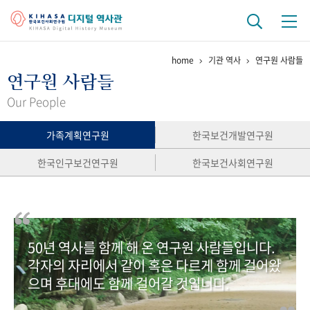
home
기관 역사
연구원 사람들
기관 역사
연구원 사람들
걸어온 길
기관 변천사
역대 기관장
연구원 사람들
Our People
연구 역사
가족계획연구원
한국보건개발연구원
정책과 연구
키워드로 보는 연구 역사
연구자들
한국인구보건연구원
한국보건사회연구원
간행물 변천사
기록물 아카이브
50년 역사를 함께 해 온 연구원 사람들입니다.
사진 아카이브
문서 기록물
행정박물
영상 기록물
각자의 자리에서 같이 혹은 다르게 함께 걸어왔
으며 후대에도 함께 걸어갈 것입니다.
+1
50
주년 기념