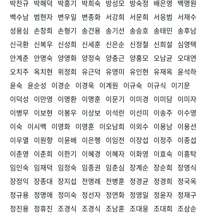
박찬규
박해덕
박흥기
박희숙
방성모
방숙정
배은영
백명원
백수남
범현자
변우일
변종화
서강희
서문희
서응범
서재수
성용심
손창희
손형기
송건용
송기선
송승호
송태민
송후남
신극환
신복우
신성희
신세훈
신은순
신정철
신희설
심영택
안계춘
안명숙
양영화
양정숙
양충근
양홍모
오남균
오대연
오치주
옥치현
위정희
유근덕
유영미
유인현
유재옥
윤석하
윤숙
윤순성
이경순
이경욱
이계원
이규숙
이규식
이기문
이덕성
이만영
이명환
이명훈
이문기
이미경
이미담
이미자
이병무
이보현
이봉우
이상보
이석란
이선미
이송주
이수영
이숙
이시백
이영화
이영훈
이오남희
이외수
이용남
이용선
이우열
이원향
이윤배
이은행
이임전
이장섭
이정주
이종섭
이춘영
이춘희
이한기
이혜경
이혜자
이화영
이효숙
이흥탁
임인숙
임재덕
임정숙
임종권
임춘심
장계순
장순희
장영식
장정익
장종대
장지섭
전명례
전병훈
정경균
정경희
정국옥
정규용
정명애
정미숙
정선자
정연화
정영일
정윤자
정재구
정진용
정휴진
조경식
조경식
조남훈
조대웅
조대희
조삼순