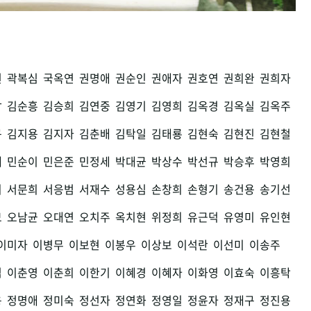
권
곽복심
국옥연
권명애
권순인
권애자
권호연
권희완
권희자
남
김순흥
김승희
김연중
김영기
김영희
김옥경
김옥실
김옥주
구
김지용
김지자
김춘배
김탁일
김태룡
김현숙
김현진
김현철
세
민순이
민은준
민정세
박대균
박상수
박선규
박승후
박영희
희
서문희
서응범
서재수
성용심
손창희
손형기
송건용
송기선
모
오남균
오대연
오치주
옥치현
위정희
유근덕
유영미
유인현
이미자
이병무
이보현
이봉우
이상보
이석란
이선미
이송주
섭
이춘영
이춘희
이한기
이혜경
이혜자
이화영
이효숙
이흥탁
용
정명애
정미숙
정선자
정연화
정영일
정윤자
정재구
정진용