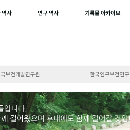
 역사
연구 역사
기록물 아카이브
온 길
정책과 연구
사진 아카이브
 변천사
키워드로 보는 연구 역사
문서 기록물
 기관장
연구자들
행정박물
 사람들
간행물 변천사
영상 기록물
한국보건개발연구원
한국인구보건연구
람들입니다.
함께 걸어왔으며 후대에도 함께 걸어갈 것입