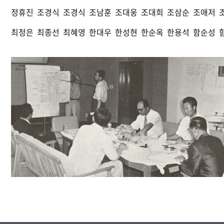
정휴진
조경식
조경식
조남훈
조대웅
조대희
조삼순
조애저
최정은
최종선
최혜영
한대우
한성현
한순옥
한용석
함순성