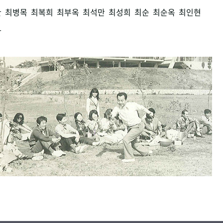
환
최병목
최복희
최부옥
최석만
최성희
최순
최순옥
최인현
남