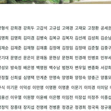
강형석
강희경
강희두
고갑석
고규섭
고애경
고재묘
고정환
공세
김명희
김명희
김미겸
김병숙
김복규
김복자
김선례
김성희
김순
김재순
김재준
김재형
김재홍
김정애
김정임
김정태
김준철
김중
문기대
문명선
문은이
문재동
문현상
문현희
민경래
민병호
민부
방성모
방숙정
배은영
백명원
백수남
범현자
변우일
변종화
서강
신정철
신희설
심영택
안계춘
안명숙
양영화
양정숙
양충근
양홍
규식
이기문
이덕성
이만영
이명환
이명훈
이문기
이미경
이미담
이용선
이우열
이원향
이윤배
이은행
이임전
이장섭
이정주
이종
장정익
장종대
장지섭
전명례
전병훈
정경균
정경희
정국옥
정규