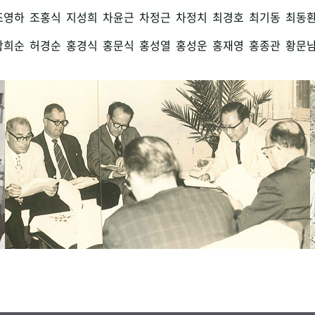
조영하
조홍식
지성희
차윤근
차정근
차정치
최경호
최기동
최동
함희순
허경순
홍경식
홍문식
홍성열
홍성운
홍재영
홍종관
황문