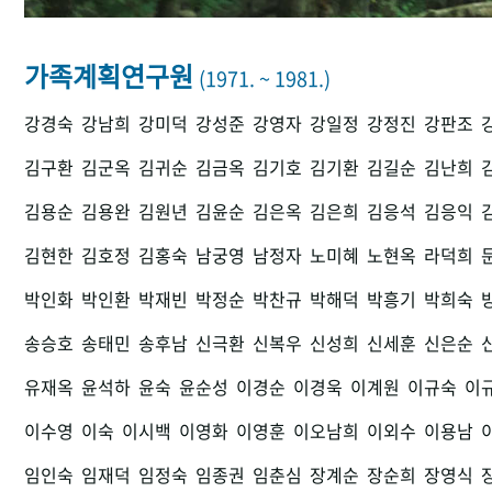
가족계획연구원
(1971. ~ 1981.)
강경숙
강남희
강미덕
강성준
강영자
강일정
강정진
강판조
김구환
김군옥
김귀순
김금옥
김기호
김기환
김길순
김난희
김용순
김용완
김원년
김윤순
김은옥
김은희
김응석
김응익
김현한
김호정
김홍숙
남궁영
남정자
노미혜
노현옥
라덕희
박인화
박인환
박재빈
박정순
박찬규
박해덕
박흥기
박희숙
송승호
송태민
송후남
신극환
신복우
신성희
신세훈
신은순
유재옥
윤석하
윤숙
윤순성
이경순
이경욱
이계원
이규숙
이
이수영
이숙
이시백
이영화
이영훈
이오남희
이외수
이용남
임인숙
임재덕
임정숙
임종권
임춘심
장계순
장순희
장영식