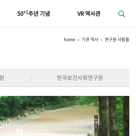
+1
50
주년 기념
VR 역사관
성과 50선
home
기관 역사
연구원 사람들
숫자로 보는 50년
+1
50
주년 광장
세계와 함께 한 KIHASA
원
한국보건사회연구원
니다.