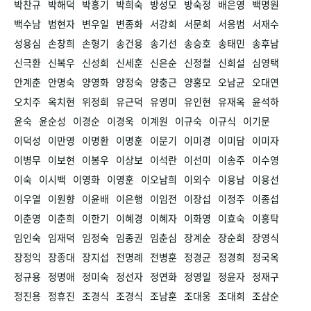
박찬규
박해덕
박흥기
박희숙
방성모
방숙정
배은영
백명원
백수남
범현자
변우일
변종화
서강희
서문희
서응범
서재수
성용심
손창희
손형기
송건용
송기선
송승호
송태민
송후남
신극환
신복우
신성희
신세훈
신은순
신정철
신희설
심영택
안계춘
안명숙
양영화
양정숙
양충근
양홍모
오남균
오대연
오치주
옥치현
위정희
유근덕
유영미
유인현
유재옥
윤석하
윤숙
윤순성
이경순
이경욱
이계원
이규숙
이규식
이기문
이덕성
이만영
이명환
이명훈
이문기
이미경
이미담
이미자
이병무
이보현
이봉우
이상보
이석란
이선미
이송주
이수영
이숙
이시백
이영화
이영훈
이오남희
이외수
이용남
이용선
이우열
이원향
이윤배
이은행
이임전
이장섭
이정주
이종섭
이춘영
이춘희
이한기
이혜경
이혜자
이화영
이효숙
이흥탁
임인숙
임재덕
임정숙
임종권
임춘심
장계순
장순희
장영식
장정익
장종대
장지섭
전명례
전병훈
정경균
정경희
정국옥
정규용
정명애
정미숙
정선자
정연화
정영일
정윤자
정재구
정진용
정휴진
조경식
조경식
조남훈
조대웅
조대희
조삼순