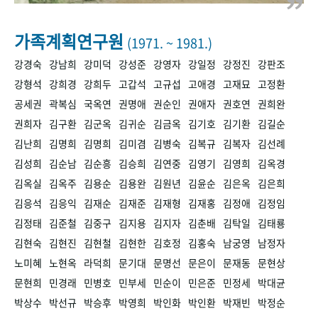
+1
성과 50선
숫자로 보는 50년
50
주년 광장
세계와 함께 한 KIHASA
가족계획연구원
(1971. ~ 1981.)
강경숙
강남희
강미덕
강성준
강영자
강일정
강정진
강판조
VR 역사관
강형석
강희경
강희두
고갑석
고규섭
고애경
고재묘
고정환
공세권
곽복심
국옥연
권명애
권순인
권애자
권호연
권희완
권희자
김구환
김군옥
김귀순
김금옥
김기호
김기환
김길순
김난희
김명희
김명희
김미겸
김병숙
김복규
김복자
김선례
김성희
김순남
김순흥
김승희
김연중
김영기
김영희
김옥경
김옥실
김옥주
김용순
김용완
김원년
김윤순
김은옥
김은희
김응석
김응익
김재순
김재준
김재형
김재홍
김정애
김정임
김정태
김준철
김중구
김지용
김지자
김춘배
김탁일
김태룡
김현숙
김현진
김현철
김현한
김호정
김홍숙
남궁영
남정자
노미혜
노현옥
라덕희
문기대
문명선
문은이
문재동
문현상
문현희
민경래
민병호
민부세
민순이
민은준
민정세
박대균
박상수
박선규
박승후
박영희
박인화
박인환
박재빈
박정순