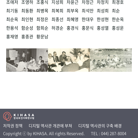
조애저
조영하
조홍식
지성희
차윤근
차정근
차정치
최경호
최기동
최동환
최병목
최복희
최부옥
최석만
최성희
최순
최순옥
최인현
최정은
최종선
최혜영
한대우
한성현
한순옥
한용석
함순성
함희순
허경순
홍경식
홍문식
홍성열
홍성운
홍재영
홍종관
황문남
저작권 정책
디지털 역사관 개관에 부쳐
디지털 역사관의 구축 배경
Copyright ⓒ by KIHASA. All rights Reserved.
TEL : 044) 287-8004