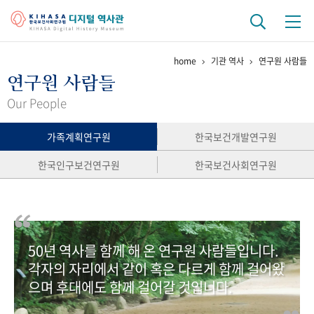
home
기관 역사
연구원 사람들
기관 역사
연구원 사람들
걸어온 길
기관 변천사
역대 기관장
연구원 사람들
Our People
연구 역사
가족계획연구원
한국보건개발연구원
정책과 연구
키워드로 보는 연구 역사
연구자들
한국인구보건연구원
한국보건사회연구원
간행물 변천사
기록물 아카이브
50년 역사를 함께 해 온 연구원 사람들입니다.
사진 아카이브
문서 기록물
행정박물
영상 기록물
각자의 자리에서 같이 혹은 다르게 함께 걸어왔
으며 후대에도 함께 걸어갈 것입니다.
+1
50
주년 기념