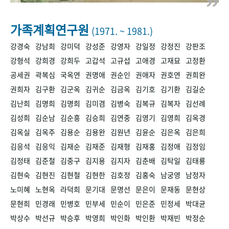
+1
성과 50선
숫자로 보는 50년
50
주년 광장
세계와 함께 한 KIHASA
가족계획연구원
(1971. ~ 1981.)
강경숙
강남희
강미덕
강성준
강영자
강일정
강정진
강판조
VR 역사관
강형석
강희경
강희두
고갑석
고규섭
고애경
고재묘
고정환
공세권
곽복심
국옥연
권명애
권순인
권애자
권호연
권희완
권희자
김구환
김군옥
김귀순
김금옥
김기호
김기환
김길순
김난희
김명희
김명희
김미겸
김병숙
김복규
김복자
김선례
김성희
김순남
김순흥
김승희
김연중
김영기
김영희
김옥경
김옥실
김옥주
김용순
김용완
김원년
김윤순
김은옥
김은희
김응석
김응익
김재순
김재준
김재형
김재홍
김정애
김정임
김정태
김준철
김중구
김지용
김지자
김춘배
김탁일
김태룡
김현숙
김현진
김현철
김현한
김호정
김홍숙
남궁영
남정자
노미혜
노현옥
라덕희
문기대
문명선
문은이
문재동
문현상
문현희
민경래
민병호
민부세
민순이
민은준
민정세
박대균
박상수
박선규
박승후
박영희
박인화
박인환
박재빈
박정순