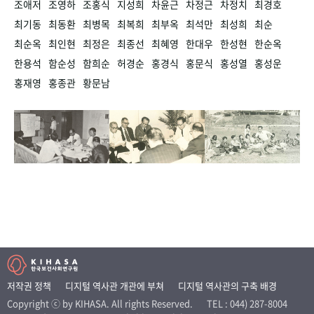
조애저
조영하
조홍식
지성희
차윤근
차정근
차정치
최경호
최기동
최동환
최병목
최복희
최부옥
최석만
최성희
최순
최순옥
최인현
최정은
최종선
최혜영
한대우
한성현
한순옥
한용석
함순성
함희순
허경순
홍경식
홍문식
홍성열
홍성운
홍재영
홍종관
황문남
저작권 정책
디지털 역사관 개관에 부쳐
디지털 역사관의 구축 배경
Copyright ⓒ by KIHASA. All rights Reserved.
TEL : 044) 287-8004