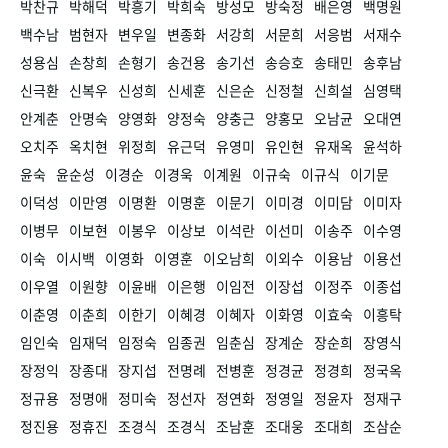
박찬규
박해덕
박흥기
박희숙
방성모
방숙정
배은영
백명원
백수남
범현자
변우일
변종화
서강희
서문희
서응범
서재수
성용심
손창희
손형기
송건용
송기선
송승호
송태민
송후남
신극환
신복우
신성희
신세훈
신은순
신정철
신희설
심영택
안계춘
안명숙
양영화
양정숙
양충근
양홍모
오남균
오대연
오치주
옥치현
위정희
유근덕
유영미
유인현
유재옥
윤석하
윤숙
윤순성
이경순
이경욱
이계원
이규숙
이규식
이기문
이덕성
이만영
이명환
이명훈
이문기
이미경
이미담
이미자
이병무
이보현
이봉우
이상보
이석란
이선미
이송주
이수영
이숙
이시백
이영화
이영훈
이오남희
이외수
이용남
이용선
이우열
이원향
이윤배
이은행
이임전
이장섭
이정주
이종섭
이춘영
이춘희
이한기
이혜경
이혜자
이화영
이효숙
이흥탁
임인숙
임재덕
임정숙
임종권
임춘심
장계순
장순희
장영식
장정익
장종대
장지섭
전명례
전병훈
정경균
정경희
정국옥
정규용
정명애
정미숙
정선자
정연화
정영일
정윤자
정재구
정진용
정휴진
조경식
조경식
조남훈
조대웅
조대희
조삼순