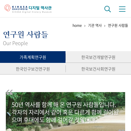
home
기관 역사
연구원 사람들
기관 역사
연구원 사람들
걸어온 길
기관 변천사
역대 기관장
연구원 사람들
Our People
연구 역사
가족계획연구원
한국보건개발연구원
정책과 연구
키워드로 보는 연구 역사
연구자들
한국인구보건연구원
한국보건사회연구원
간행물 변천사
기록물 아카이브
50년 역사를 함께 해 온 연구원 사람들입니다.
사진 아카이브
문서 기록물
행정박물
영상 기록물
각자의 자리에서 같이 혹은 다르게 함께 걸어왔
으며 후대에도 함께 걸어갈 것입니다.
+1
50
주년 기념