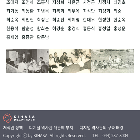
조애저
조영하
조홍식
지성희
차윤근
차정근
차정치
최경호
최기동
최동환
최병목
최복희
최부옥
최석만
최성희
최순
최순옥
최인현
최정은
최종선
최혜영
한대우
한성현
한순옥
한용석
함순성
함희순
허경순
홍경식
홍문식
홍성열
홍성운
홍재영
홍종관
황문남
저작권 정책
디지털 역사관 개관에 부쳐
디지털 역사관의 구축 배경
Copyright ⓒ by KIHASA. All rights Reserved.
TEL : 044) 287-8004