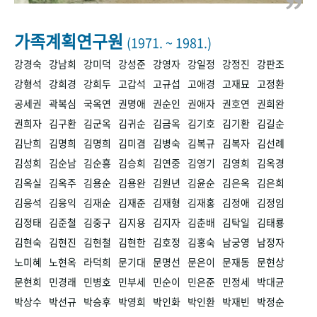
+1
성과 50선
숫자로 보는 50년
50
주년 광장
세계와 함께 한 KIHASA
가족계획연구원
(1971. ~ 1981.)
강경숙
강남희
강미덕
강성준
강영자
강일정
강정진
강판조
VR 역사관
강형석
강희경
강희두
고갑석
고규섭
고애경
고재묘
고정환
공세권
곽복심
국옥연
권명애
권순인
권애자
권호연
권희완
권희자
김구환
김군옥
김귀순
김금옥
김기호
김기환
김길순
김난희
김명희
김명희
김미겸
김병숙
김복규
김복자
김선례
김성희
김순남
김순흥
김승희
김연중
김영기
김영희
김옥경
김옥실
김옥주
김용순
김용완
김원년
김윤순
김은옥
김은희
김응석
김응익
김재순
김재준
김재형
김재홍
김정애
김정임
김정태
김준철
김중구
김지용
김지자
김춘배
김탁일
김태룡
김현숙
김현진
김현철
김현한
김호정
김홍숙
남궁영
남정자
노미혜
노현옥
라덕희
문기대
문명선
문은이
문재동
문현상
문현희
민경래
민병호
민부세
민순이
민은준
민정세
박대균
박상수
박선규
박승후
박영희
박인화
박인환
박재빈
박정순