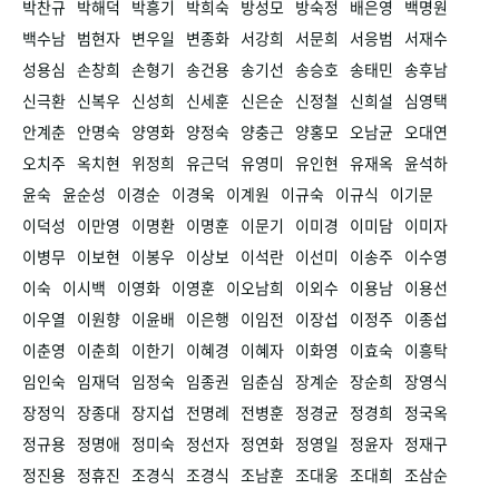
박찬규
박해덕
박흥기
박희숙
방성모
방숙정
배은영
백명원
백수남
범현자
변우일
변종화
서강희
서문희
서응범
서재수
성용심
손창희
손형기
송건용
송기선
송승호
송태민
송후남
신극환
신복우
신성희
신세훈
신은순
신정철
신희설
심영택
안계춘
안명숙
양영화
양정숙
양충근
양홍모
오남균
오대연
오치주
옥치현
위정희
유근덕
유영미
유인현
유재옥
윤석하
윤숙
윤순성
이경순
이경욱
이계원
이규숙
이규식
이기문
이덕성
이만영
이명환
이명훈
이문기
이미경
이미담
이미자
이병무
이보현
이봉우
이상보
이석란
이선미
이송주
이수영
이숙
이시백
이영화
이영훈
이오남희
이외수
이용남
이용선
이우열
이원향
이윤배
이은행
이임전
이장섭
이정주
이종섭
이춘영
이춘희
이한기
이혜경
이혜자
이화영
이효숙
이흥탁
임인숙
임재덕
임정숙
임종권
임춘심
장계순
장순희
장영식
장정익
장종대
장지섭
전명례
전병훈
정경균
정경희
정국옥
정규용
정명애
정미숙
정선자
정연화
정영일
정윤자
정재구
정진용
정휴진
조경식
조경식
조남훈
조대웅
조대희
조삼순