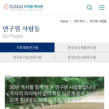
home
기관 역사
연구원 사람들
기관 역사
연구원 사람들
걸어온 길
기관 변천사
역대 기관장
연구원 사람들
Our People
연구 역사
가족계획연구원
한국보건개발연구원
정책과 연구
키워드로 보는 연구 역사
연구자들
한국인구보건연구원
한국보건사회연구원
간행물 변천사
기록물 아카이브
50년 역사를 함께 해 온 연구원 사람들입니다.
사진 아카이브
문서 기록물
행정박물
영상 기록물
각자의 자리에서 같이 혹은 다르게 함께 걸어왔
으며 후대에도 함께 걸어갈 것입니다.
+1
50
주년 기념