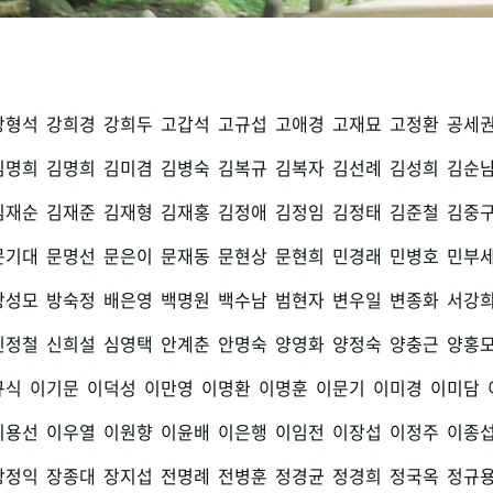
강형석
강희경
강희두
고갑석
고규섭
고애경
고재묘
고정환
공세
김명희
김명희
김미겸
김병숙
김복규
김복자
김선례
김성희
김순
김재순
김재준
김재형
김재홍
김정애
김정임
김정태
김준철
김중
문기대
문명선
문은이
문재동
문현상
문현희
민경래
민병호
민부
방성모
방숙정
배은영
백명원
백수남
범현자
변우일
변종화
서강
신정철
신희설
심영택
안계춘
안명숙
양영화
양정숙
양충근
양홍
규식
이기문
이덕성
이만영
이명환
이명훈
이문기
이미경
이미담
이용선
이우열
이원향
이윤배
이은행
이임전
이장섭
이정주
이종
장정익
장종대
장지섭
전명례
전병훈
정경균
정경희
정국옥
정규