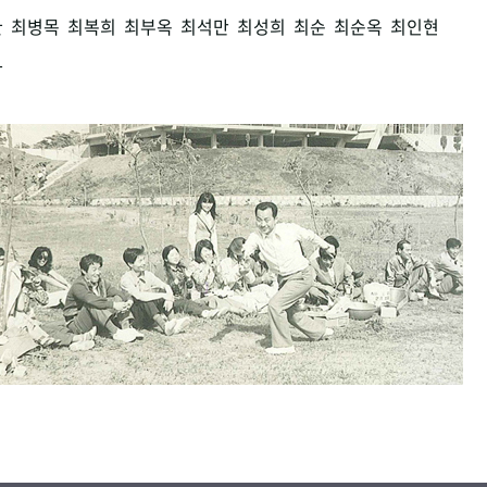
환
최병목
최복희
최부옥
최석만
최성희
최순
최순옥
최인현
남