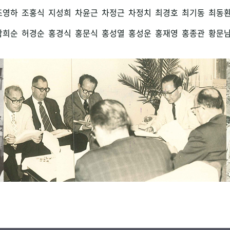
조영하
조홍식
지성희
차윤근
차정근
차정치
최경호
최기동
최동
함희순
허경순
홍경식
홍문식
홍성열
홍성운
홍재영
홍종관
황문