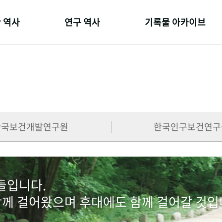
 역사
연구 역사
기록물 아카이브
온 길
정책과 연구
사진 아카이브
 변천사
키워드로 보는 연구 역사
문서 기록물
 기관장
연구자들
행정박물
 사람들
간행물 변천사
영상 기록물
한국보건개발연구원
한국인구보건연구
람들입니다.
함께 걸어왔으며 후대에도 함께 걸어갈 것입