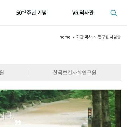
+1
50
주년 기념
VR 역사관
성과 50선
home
기관 역사
연구원 사람들
숫자로 보는 50년
+1
50
주년 광장
세계와 함께 한 KIHASA
원
한국보건사회연구원
니다.