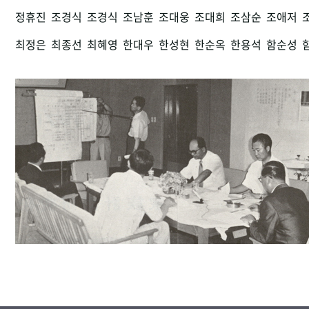
정휴진
조경식
조경식
조남훈
조대웅
조대희
조삼순
조애저
최정은
최종선
최혜영
한대우
한성현
한순옥
한용석
함순성