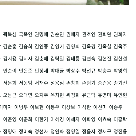
권
곽복심
국옥연
권명애
권순인
권애자
권호연
권희완
권희자
남
김순흥
김승희
김연중
김영기
김영희
김옥경
김옥실
김옥주
구
김지용
김지자
김춘배
김탁일
김태룡
김현숙
김현진
김현철
세
민순이
민은준
민정세
박대균
박상수
박선규
박승후
박영희
희
서문희
서응범
서재수
성용심
손창희
손형기
송건용
송기선
모
오남균
오대연
오치주
옥치현
위정희
유근덕
유영미
유인현
이미자
이병무
이보현
이봉우
이상보
이석란
이선미
이송주
섭
이춘영
이춘희
이한기
이혜경
이혜자
이화영
이효숙
이흥탁
용
정명애
정미숙
정선자
정연화
정영일
정윤자
정재구
정진용