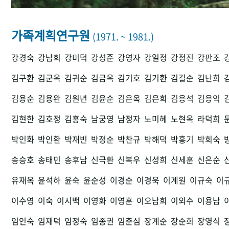
가족계획연구원
(1971. ~ 1981.)
강경숙
강남희
강미덕
강성준
강영자
강일정
강정진
강판조
김구환
김군옥
김귀순
김금옥
김기호
김기환
김길순
김난희
김용순
김용완
김원년
김윤순
김은옥
김은희
김응석
김응익
김현한
김호정
김홍숙
남궁영
남정자
노미혜
노현옥
라덕희
박인화
박인환
박재빈
박정순
박찬규
박해덕
박흥기
박희숙
송승호
송태민
송후남
신극환
신복우
신성희
신세훈
신은순
유재옥
윤석하
윤숙
윤순성
이경순
이경욱
이계원
이규숙
이
이수영
이숙
이시백
이영화
이영훈
이오남희
이외수
이용남
임인숙
임재덕
임정숙
임종권
임춘심
장계순
장순희
장영식