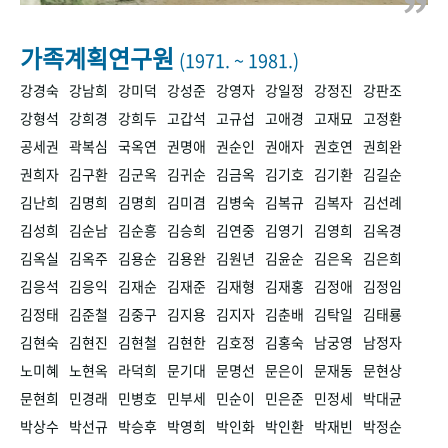
+1
성과 50선
숫자로 보는 50년
50
주년 광장
세계와 함께 한 KIHASA
가족계획연구원
(1971. ~ 1981.)
강경숙
강남희
강미덕
강성준
강영자
강일정
강정진
강판조
VR 역사관
강형석
강희경
강희두
고갑석
고규섭
고애경
고재묘
고정환
공세권
곽복심
국옥연
권명애
권순인
권애자
권호연
권희완
권희자
김구환
김군옥
김귀순
김금옥
김기호
김기환
김길순
김난희
김명희
김명희
김미겸
김병숙
김복규
김복자
김선례
김성희
김순남
김순흥
김승희
김연중
김영기
김영희
김옥경
김옥실
김옥주
김용순
김용완
김원년
김윤순
김은옥
김은희
김응석
김응익
김재순
김재준
김재형
김재홍
김정애
김정임
김정태
김준철
김중구
김지용
김지자
김춘배
김탁일
김태룡
김현숙
김현진
김현철
김현한
김호정
김홍숙
남궁영
남정자
노미혜
노현옥
라덕희
문기대
문명선
문은이
문재동
문현상
문현희
민경래
민병호
민부세
민순이
민은준
민정세
박대균
박상수
박선규
박승후
박영희
박인화
박인환
박재빈
박정순