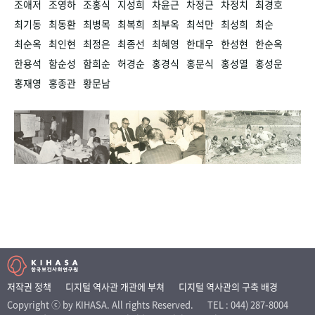
조애저
조영하
조홍식
지성희
차윤근
차정근
차정치
최경호
최기동
최동환
최병목
최복희
최부옥
최석만
최성희
최순
최순옥
최인현
최정은
최종선
최혜영
한대우
한성현
한순옥
한용석
함순성
함희순
허경순
홍경식
홍문식
홍성열
홍성운
홍재영
홍종관
황문남
저작권 정책
디지털 역사관 개관에 부쳐
디지털 역사관의 구축 배경
Copyright ⓒ by KIHASA. All rights Reserved.
TEL : 044) 287-8004