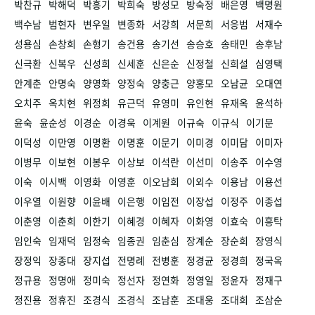
박찬규
박해덕
박흥기
박희숙
방성모
방숙정
배은영
백명원
백수남
범현자
변우일
변종화
서강희
서문희
서응범
서재수
성용심
손창희
손형기
송건용
송기선
송승호
송태민
송후남
신극환
신복우
신성희
신세훈
신은순
신정철
신희설
심영택
안계춘
안명숙
양영화
양정숙
양충근
양홍모
오남균
오대연
오치주
옥치현
위정희
유근덕
유영미
유인현
유재옥
윤석하
윤숙
윤순성
이경순
이경욱
이계원
이규숙
이규식
이기문
이덕성
이만영
이명환
이명훈
이문기
이미경
이미담
이미자
이병무
이보현
이봉우
이상보
이석란
이선미
이송주
이수영
이숙
이시백
이영화
이영훈
이오남희
이외수
이용남
이용선
이우열
이원향
이윤배
이은행
이임전
이장섭
이정주
이종섭
이춘영
이춘희
이한기
이혜경
이혜자
이화영
이효숙
이흥탁
임인숙
임재덕
임정숙
임종권
임춘심
장계순
장순희
장영식
장정익
장종대
장지섭
전명례
전병훈
정경균
정경희
정국옥
정규용
정명애
정미숙
정선자
정연화
정영일
정윤자
정재구
정진용
정휴진
조경식
조경식
조남훈
조대웅
조대희
조삼순