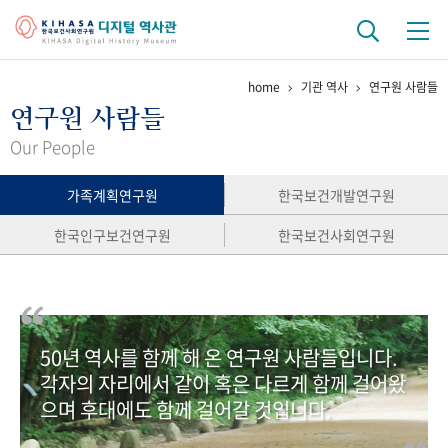
home
기관 역사
연구원 사람들
기관 역사
연구원 사람들
걸어온 길
기관 변천사
역대 기관장
연구원 사람들
Our People
연구 역사
가족계획연구원
한국보건개발연구원
정책과 연구
키워드로 보는 연구 역사
연구자들
한국인구보건연구원
한국보건사회연구원
간행물 변천사
기록물 아카이브
50년 역사를 함께 해 온 연구원 사람들입니다.
사진 아카이브
문서 기록물
행정박물
영상 기록물
각자의 자리에서 같이 혹은 다르게 함께 걸어왔
으며 후대에도 함께 걸어갈 것입니다.
+1
50
주년 기념