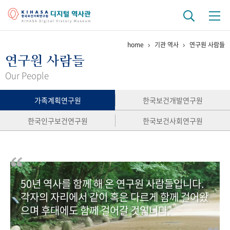
home
기관 역사
연구원 사람들
기관 역사
연구원 사람들
걸어온 길
기관 변천사
역대 기관장
연구원 사람들
Our People
연구 역사
가족계획연구원
한국보건개발연구원
정책과 연구
키워드로 보는 연구 역사
연구자들
한국인구보건연구원
한국보건사회연구원
간행물 변천사
기록물 아카이브
50년 역사를 함께 해 온 연구원 사람들입니다.
사진 아카이브
문서 기록물
행정박물
영상 기록물
각자의 자리에서 같이 혹은 다르게 함께 걸어왔
으며 후대에도 함께 걸어갈 것입니다.
+1
50
주년 기념