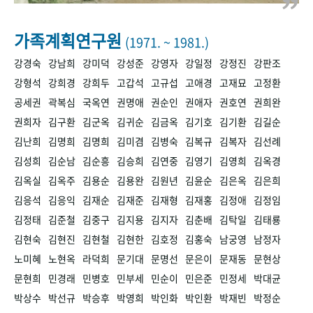
+1
성과 50선
숫자로 보는 50년
50
주년 광장
세계와 함께 한 KIHASA
가족계획연구원
(1971. ~ 1981.)
강경숙
강남희
강미덕
강성준
강영자
강일정
강정진
강판조
VR 역사관
강형석
강희경
강희두
고갑석
고규섭
고애경
고재묘
고정환
공세권
곽복심
국옥연
권명애
권순인
권애자
권호연
권희완
권희자
김구환
김군옥
김귀순
김금옥
김기호
김기환
김길순
김난희
김명희
김명희
김미겸
김병숙
김복규
김복자
김선례
김성희
김순남
김순흥
김승희
김연중
김영기
김영희
김옥경
김옥실
김옥주
김용순
김용완
김원년
김윤순
김은옥
김은희
김응석
김응익
김재순
김재준
김재형
김재홍
김정애
김정임
김정태
김준철
김중구
김지용
김지자
김춘배
김탁일
김태룡
김현숙
김현진
김현철
김현한
김호정
김홍숙
남궁영
남정자
노미혜
노현옥
라덕희
문기대
문명선
문은이
문재동
문현상
문현희
민경래
민병호
민부세
민순이
민은준
민정세
박대균
박상수
박선규
박승후
박영희
박인화
박인환
박재빈
박정순