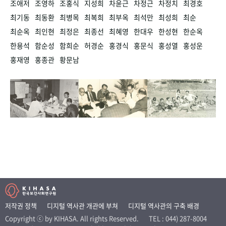
조애저
조영하
조홍식
지성희
차윤근
차정근
차정치
최경호
최기동
최동환
최병목
최복희
최부옥
최석만
최성희
최순
최순옥
최인현
최정은
최종선
최혜영
한대우
한성현
한순옥
한용석
함순성
함희순
허경순
홍경식
홍문식
홍성열
홍성운
홍재영
홍종관
황문남
저작권 정책
디지털 역사관 개관에 부쳐
디지털 역사관의 구축 배경
Copyright ⓒ by KIHASA. All rights Reserved.
TEL : 044) 287-8004