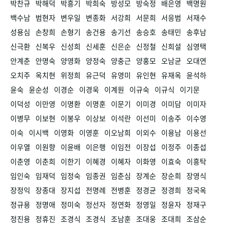
박찬규
박해덕
박흥기
박희숙
방성모
방숙정
배은영
백명원
백수남
범현자
변우일
변종화
서강희
서문희
서응범
서재수
성용심
손창희
손형기
송건용
송기선
송승호
송태민
송후남
신극환
신복우
신성희
신세훈
신은순
신정철
신희설
심영택
안계춘
안명숙
양영화
양정숙
양충근
양홍모
오남균
오대연
오치주
옥치현
위정희
유근덕
유영미
유인현
유재옥
윤석하
윤숙
윤순성
이경순
이경욱
이계원
이규숙
이규식
이기문
이덕성
이만영
이명환
이명훈
이문기
이미경
이미담
이미자
이병무
이보현
이봉우
이상보
이석란
이선미
이송주
이수영
이숙
이시백
이영화
이영훈
이오남희
이외수
이용남
이용선
이우열
이원향
이윤배
이은행
이임전
이장섭
이정주
이종섭
이춘영
이춘희
이한기
이혜경
이혜자
이화영
이효숙
이흥탁
임인숙
임재덕
임정숙
임종권
임춘심
장계순
장순희
장영식
장정익
장종대
장지섭
전명례
전병훈
정경균
정경희
정국옥
정규용
정명애
정미숙
정선자
정연화
정영일
정윤자
정재구
정진용
정휴진
조경식
조경식
조남훈
조대웅
조대희
조삼순