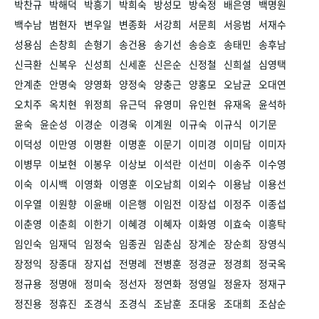
박찬규
박해덕
박흥기
박희숙
방성모
방숙정
배은영
백명원
백수남
범현자
변우일
변종화
서강희
서문희
서응범
서재수
성용심
손창희
손형기
송건용
송기선
송승호
송태민
송후남
신극환
신복우
신성희
신세훈
신은순
신정철
신희설
심영택
안계춘
안명숙
양영화
양정숙
양충근
양홍모
오남균
오대연
오치주
옥치현
위정희
유근덕
유영미
유인현
유재옥
윤석하
윤숙
윤순성
이경순
이경욱
이계원
이규숙
이규식
이기문
이덕성
이만영
이명환
이명훈
이문기
이미경
이미담
이미자
이병무
이보현
이봉우
이상보
이석란
이선미
이송주
이수영
이숙
이시백
이영화
이영훈
이오남희
이외수
이용남
이용선
이우열
이원향
이윤배
이은행
이임전
이장섭
이정주
이종섭
이춘영
이춘희
이한기
이혜경
이혜자
이화영
이효숙
이흥탁
임인숙
임재덕
임정숙
임종권
임춘심
장계순
장순희
장영식
장정익
장종대
장지섭
전명례
전병훈
정경균
정경희
정국옥
정규용
정명애
정미숙
정선자
정연화
정영일
정윤자
정재구
정진용
정휴진
조경식
조경식
조남훈
조대웅
조대희
조삼순