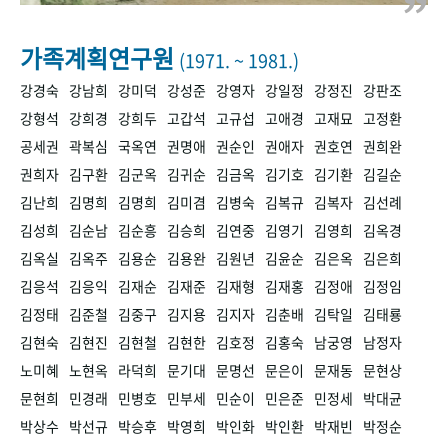
+1
성과 50선
숫자로 보는 50년
50
주년 광장
세계와 함께 한 KIHASA
가족계획연구원
(1971. ~ 1981.)
강경숙
강남희
강미덕
강성준
강영자
강일정
강정진
강판조
VR 역사관
강형석
강희경
강희두
고갑석
고규섭
고애경
고재묘
고정환
공세권
곽복심
국옥연
권명애
권순인
권애자
권호연
권희완
권희자
김구환
김군옥
김귀순
김금옥
김기호
김기환
김길순
김난희
김명희
김명희
김미겸
김병숙
김복규
김복자
김선례
김성희
김순남
김순흥
김승희
김연중
김영기
김영희
김옥경
김옥실
김옥주
김용순
김용완
김원년
김윤순
김은옥
김은희
김응석
김응익
김재순
김재준
김재형
김재홍
김정애
김정임
김정태
김준철
김중구
김지용
김지자
김춘배
김탁일
김태룡
김현숙
김현진
김현철
김현한
김호정
김홍숙
남궁영
남정자
노미혜
노현옥
라덕희
문기대
문명선
문은이
문재동
문현상
문현희
민경래
민병호
민부세
민순이
민은준
민정세
박대균
박상수
박선규
박승후
박영희
박인화
박인환
박재빈
박정순