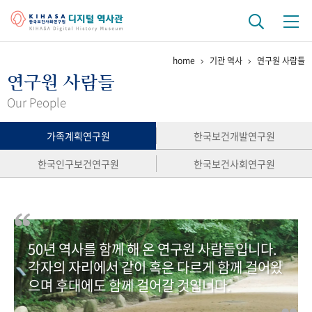
home
기관 역사
연구원 사람들
기관 역사
연구원 사람들
걸어온 길
기관 변천사
역대 기관장
연구원 사람들
Our People
연구 역사
가족계획연구원
한국보건개발연구원
정책과 연구
키워드로 보는 연구 역사
연구자들
한국인구보건연구원
한국보건사회연구원
간행물 변천사
기록물 아카이브
50년 역사를 함께 해 온 연구원 사람들입니다.
사진 아카이브
문서 기록물
행정박물
영상 기록물
각자의 자리에서 같이 혹은 다르게 함께 걸어왔
으며 후대에도 함께 걸어갈 것입니다.
+1
50
주년 기념