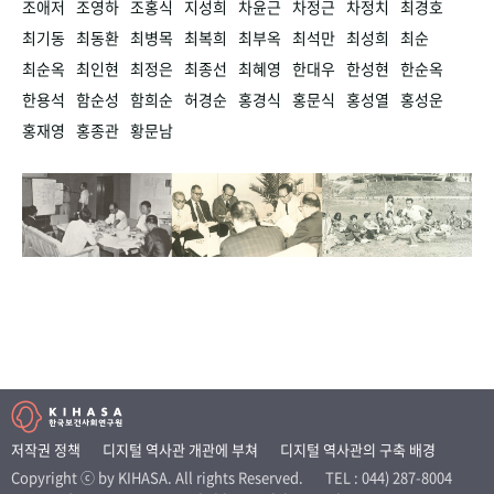
조애저
조영하
조홍식
지성희
차윤근
차정근
차정치
최경호
최기동
최동환
최병목
최복희
최부옥
최석만
최성희
최순
최순옥
최인현
최정은
최종선
최혜영
한대우
한성현
한순옥
한용석
함순성
함희순
허경순
홍경식
홍문식
홍성열
홍성운
홍재영
홍종관
황문남
저작권 정책
디지털 역사관 개관에 부쳐
디지털 역사관의 구축 배경
Copyright ⓒ by KIHASA. All rights Reserved.
TEL : 044) 287-8004