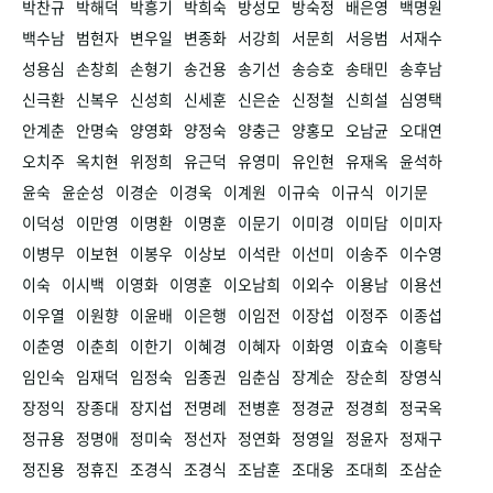
박찬규
박해덕
박흥기
박희숙
방성모
방숙정
배은영
백명원
백수남
범현자
변우일
변종화
서강희
서문희
서응범
서재수
성용심
손창희
손형기
송건용
송기선
송승호
송태민
송후남
신극환
신복우
신성희
신세훈
신은순
신정철
신희설
심영택
안계춘
안명숙
양영화
양정숙
양충근
양홍모
오남균
오대연
오치주
옥치현
위정희
유근덕
유영미
유인현
유재옥
윤석하
윤숙
윤순성
이경순
이경욱
이계원
이규숙
이규식
이기문
이덕성
이만영
이명환
이명훈
이문기
이미경
이미담
이미자
이병무
이보현
이봉우
이상보
이석란
이선미
이송주
이수영
이숙
이시백
이영화
이영훈
이오남희
이외수
이용남
이용선
이우열
이원향
이윤배
이은행
이임전
이장섭
이정주
이종섭
이춘영
이춘희
이한기
이혜경
이혜자
이화영
이효숙
이흥탁
임인숙
임재덕
임정숙
임종권
임춘심
장계순
장순희
장영식
장정익
장종대
장지섭
전명례
전병훈
정경균
정경희
정국옥
정규용
정명애
정미숙
정선자
정연화
정영일
정윤자
정재구
정진용
정휴진
조경식
조경식
조남훈
조대웅
조대희
조삼순