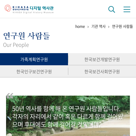
home
기관 역사
연구원 사람들
기관 역사
연구원 사람들
걸어온 길
기관 변천사
역대 기관장
연구원 사람들
Our People
연구 역사
가족계획연구원
한국보건개발연구원
정책과 연구
키워드로 보는 연구 역사
연구자들
한국인구보건연구원
한국보건사회연구원
간행물 변천사
기록물 아카이브
50년 역사를 함께 해 온 연구원 사람들입니다.
사진 아카이브
문서 기록물
행정박물
영상 기록물
각자의 자리에서 같이 혹은 다르게 함께 걸어왔
으며 후대에도 함께 걸어갈 것입니다.
+1
50
주년 기념