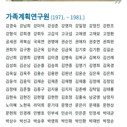
+1
성과 50선
숫자로 보는 50년
50
주년 광장
세계와 함께 한 KIHASA
가족계획연구원
(1971. ~ 1981.)
강경숙
강남희
강미덕
강성준
강영자
강일정
강정진
강판조
VR 역사관
강형석
강희경
강희두
고갑석
고규섭
고애경
고재묘
고정환
공세권
곽복심
국옥연
권명애
권순인
권애자
권호연
권희완
권희자
김구환
김군옥
김귀순
김금옥
김기호
김기환
김길순
김난희
김명희
김명희
김미겸
김병숙
김복규
김복자
김선례
김성희
김순남
김순흥
김승희
김연중
김영기
김영희
김옥경
김옥실
김옥주
김용순
김용완
김원년
김윤순
김은옥
김은희
김응석
김응익
김재순
김재준
김재형
김재홍
김정애
김정임
김정태
김준철
김중구
김지용
김지자
김춘배
김탁일
김태룡
김현숙
김현진
김현철
김현한
김호정
김홍숙
남궁영
남정자
노미혜
노현옥
라덕희
문기대
문명선
문은이
문재동
문현상
문현희
민경래
민병호
민부세
민순이
민은준
민정세
박대균
박상수
박선규
박승후
박영희
박인화
박인환
박재빈
박정순