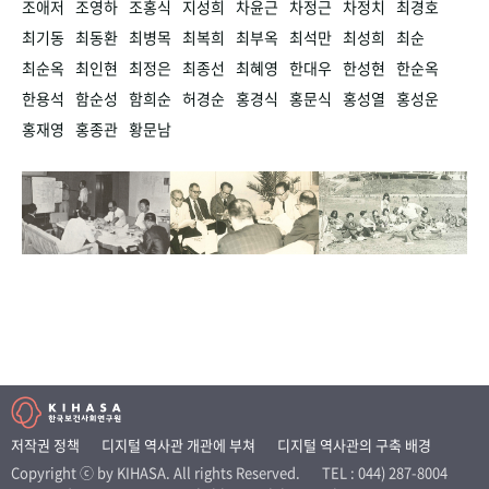
조애저
조영하
조홍식
지성희
차윤근
차정근
차정치
최경호
최기동
최동환
최병목
최복희
최부옥
최석만
최성희
최순
최순옥
최인현
최정은
최종선
최혜영
한대우
한성현
한순옥
한용석
함순성
함희순
허경순
홍경식
홍문식
홍성열
홍성운
홍재영
홍종관
황문남
저작권 정책
디지털 역사관 개관에 부쳐
디지털 역사관의 구축 배경
Copyright ⓒ by KIHASA. All rights Reserved.
TEL : 044) 287-8004