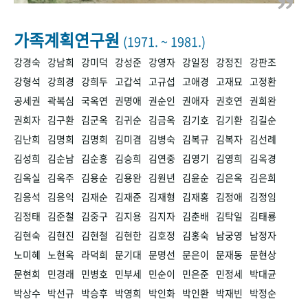
+1
성과 50선
숫자로 보는 50년
50
주년 광장
세계와 함께 한 KIHASA
가족계획연구원
(1971. ~ 1981.)
강경숙
강남희
강미덕
강성준
강영자
강일정
강정진
강판조
VR 역사관
강형석
강희경
강희두
고갑석
고규섭
고애경
고재묘
고정환
공세권
곽복심
국옥연
권명애
권순인
권애자
권호연
권희완
권희자
김구환
김군옥
김귀순
김금옥
김기호
김기환
김길순
김난희
김명희
김명희
김미겸
김병숙
김복규
김복자
김선례
김성희
김순남
김순흥
김승희
김연중
김영기
김영희
김옥경
김옥실
김옥주
김용순
김용완
김원년
김윤순
김은옥
김은희
김응석
김응익
김재순
김재준
김재형
김재홍
김정애
김정임
김정태
김준철
김중구
김지용
김지자
김춘배
김탁일
김태룡
김현숙
김현진
김현철
김현한
김호정
김홍숙
남궁영
남정자
노미혜
노현옥
라덕희
문기대
문명선
문은이
문재동
문현상
문현희
민경래
민병호
민부세
민순이
민은준
민정세
박대균
박상수
박선규
박승후
박영희
박인화
박인환
박재빈
박정순