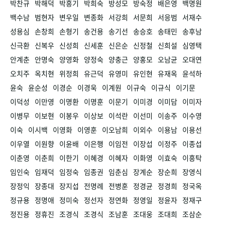
박찬규
박해덕
박흥기
박희숙
방성모
방숙정
배은영
백명원
백수남
범현자
변우일
변종화
서강희
서문희
서응범
서재수
성용심
손창희
손형기
송건용
송기선
송승호
송태민
송후남
신극환
신복우
신성희
신세훈
신은순
신정철
신희설
심영택
안계춘
안명숙
양영화
양정숙
양충근
양홍모
오남균
오대연
오치주
옥치현
위정희
유근덕
유영미
유인현
유재옥
윤석하
윤숙
윤순성
이경순
이경욱
이계원
이규숙
이규식
이기문
이덕성
이만영
이명환
이명훈
이문기
이미경
이미담
이미자
이병무
이보현
이봉우
이상보
이석란
이선미
이송주
이수영
이숙
이시백
이영화
이영훈
이오남희
이외수
이용남
이용선
이우열
이원향
이윤배
이은행
이임전
이장섭
이정주
이종섭
이춘영
이춘희
이한기
이혜경
이혜자
이화영
이효숙
이흥탁
임인숙
임재덕
임정숙
임종권
임춘심
장계순
장순희
장영식
장정익
장종대
장지섭
전명례
전병훈
정경균
정경희
정국옥
정규용
정명애
정미숙
정선자
정연화
정영일
정윤자
정재구
정진용
정휴진
조경식
조경식
조남훈
조대웅
조대희
조삼순