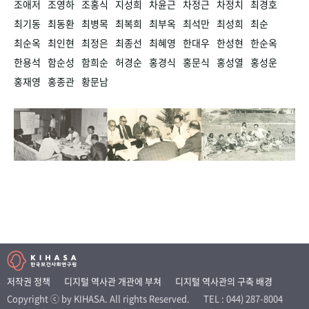
조애저
조영하
조홍식
지성희
차윤근
차정근
차정치
최경호
최기동
최동환
최병목
최복희
최부옥
최석만
최성희
최순
최순옥
최인현
최정은
최종선
최혜영
한대우
한성현
한순옥
한용석
함순성
함희순
허경순
홍경식
홍문식
홍성열
홍성운
홍재영
홍종관
황문남
저작권 정책
디지털 역사관 개관에 부쳐
디지털 역사관의 구축 배경
Copyright ⓒ by KIHASA. All rights Reserved.
TEL : 044) 287-8004