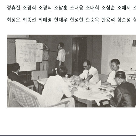
정휴진
조경식
조경식
조남훈
조대웅
조대희
조삼순
조애저
최정은
최종선
최혜영
한대우
한성현
한순옥
한용석
함순성