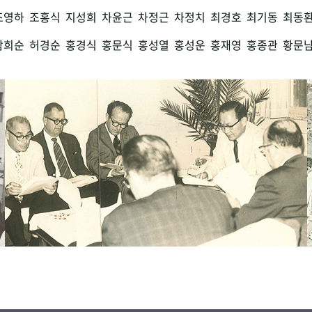
조영하
조홍식
지성희
차윤근
차정근
차정치
최경호
최기동
최동
함희순
허경순
홍경식
홍문식
홍성열
홍성운
홍재영
홍종관
황문