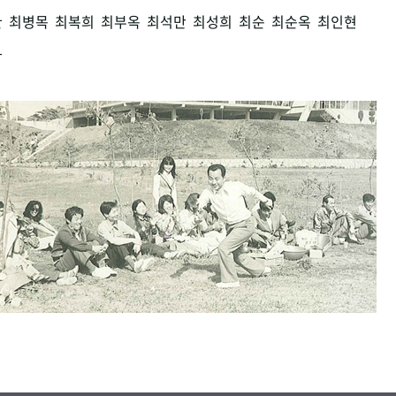
환
최병목
최복희
최부옥
최석만
최성희
최순
최순옥
최인현
남