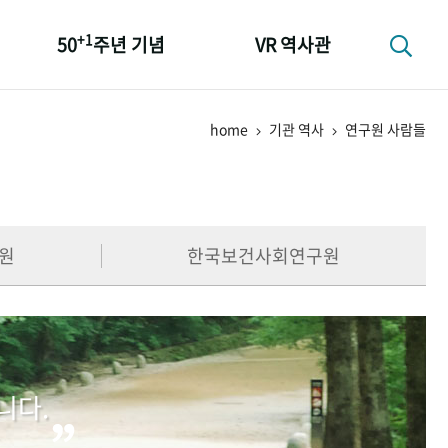
+1
50
주년 기념
VR 역사관
성과 50선
home
기관 역사
연구원 사람들
숫자로 보는 50년
+1
50
주년 광장
세계와 함께 한 KIHASA
원
한국보건사회연구원
니다.