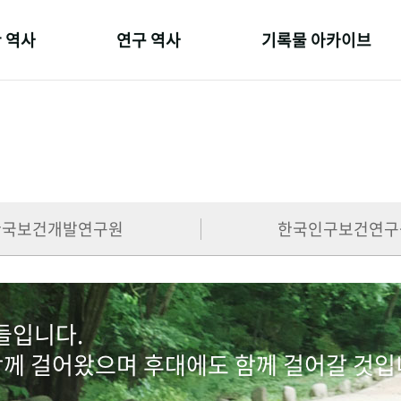
 역사
연구 역사
기록물 아카이브
온 길
정책과 연구
사진 아카이브
 변천사
키워드로 보는 연구 역사
문서 기록물
 기관장
연구자들
행정박물
 사람들
간행물 변천사
영상 기록물
한국보건개발연구원
한국인구보건연구
람들입니다.
함께 걸어왔으며 후대에도 함께 걸어갈 것입