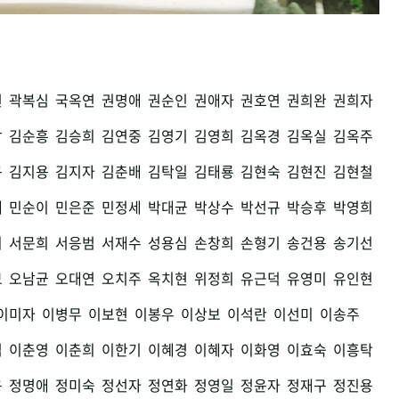
권
곽복심
국옥연
권명애
권순인
권애자
권호연
권희완
권희자
남
김순흥
김승희
김연중
김영기
김영희
김옥경
김옥실
김옥주
구
김지용
김지자
김춘배
김탁일
김태룡
김현숙
김현진
김현철
세
민순이
민은준
민정세
박대균
박상수
박선규
박승후
박영희
희
서문희
서응범
서재수
성용심
손창희
손형기
송건용
송기선
모
오남균
오대연
오치주
옥치현
위정희
유근덕
유영미
유인현
이미자
이병무
이보현
이봉우
이상보
이석란
이선미
이송주
섭
이춘영
이춘희
이한기
이혜경
이혜자
이화영
이효숙
이흥탁
용
정명애
정미숙
정선자
정연화
정영일
정윤자
정재구
정진용