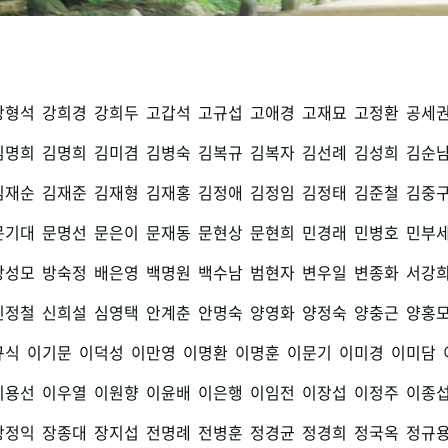
강형석
강희경
강희두
고갑석
고규섭
고애경
고재묘
고정환
공세
김명희
김명희
김미겸
김병숙
김복규
김복자
김선례
김성희
김순
김재순
김재준
김재형
김재홍
김정애
김정임
김정태
김준철
김중
문기대
문명선
문은이
문재동
문현상
문현희
민경래
민병호
민부
방성모
방숙정
배은영
백명원
백수남
범현자
변우일
변종화
서강
신정철
신희설
심영택
안계춘
안명숙
양영화
양정숙
양충근
양홍
규식
이기문
이덕성
이만영
이명환
이명훈
이문기
이미경
이미담
이용선
이우열
이원향
이윤배
이은행
이임전
이장섭
이정주
이종
장정익
장종대
장지섭
전명례
전병훈
정경균
정경희
정국옥
정규