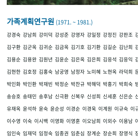
가족계획연구원
(1971. ~ 1981.)
강경숙
강남희
강미덕
강성준
강영자
강일정
강정진
강판조
김구환
김군옥
김귀순
김금옥
김기호
김기환
김길순
김난희
김용순
김용완
김원년
김윤순
김은옥
김은희
김응석
김응익
김현한
김호정
김홍숙
남궁영
남정자
노미혜
노현옥
라덕희
박인화
박인환
박재빈
박정순
박찬규
박해덕
박흥기
박희숙
송승호
송태민
송후남
신극환
신복우
신성희
신세훈
신은순
유재옥
윤석하
윤숙
윤순성
이경순
이경욱
이계원
이규숙
이
이수영
이숙
이시백
이영화
이영훈
이오남희
이외수
이용남
임인숙
임재덕
임정숙
임종권
임춘심
장계순
장순희
장영식