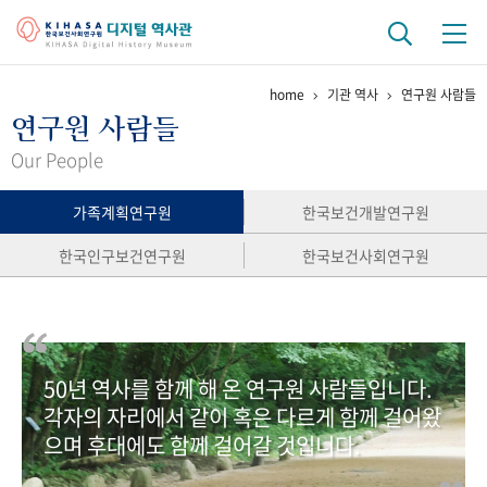
home
기관 역사
연구원 사람들
기관 역사
연구원 사람들
걸어온 길
기관 변천사
역대 기관장
연구원 사람들
Our People
연구 역사
가족계획연구원
한국보건개발연구원
정책과 연구
키워드로 보는 연구 역사
연구자들
한국인구보건연구원
한국보건사회연구원
간행물 변천사
기록물 아카이브
50년 역사를 함께 해 온 연구원 사람들입니다.
사진 아카이브
문서 기록물
행정박물
영상 기록물
각자의 자리에서 같이 혹은 다르게 함께 걸어왔
으며 후대에도 함께 걸어갈 것입니다.
+1
50
주년 기념