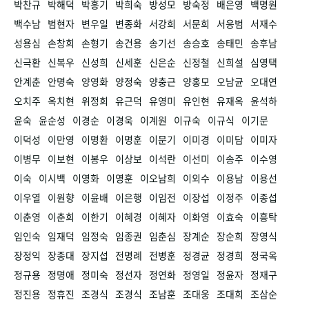
박찬규
박해덕
박흥기
박희숙
방성모
방숙정
배은영
백명원
백수남
범현자
변우일
변종화
서강희
서문희
서응범
서재수
성용심
손창희
손형기
송건용
송기선
송승호
송태민
송후남
신극환
신복우
신성희
신세훈
신은순
신정철
신희설
심영택
안계춘
안명숙
양영화
양정숙
양충근
양홍모
오남균
오대연
오치주
옥치현
위정희
유근덕
유영미
유인현
유재옥
윤석하
윤숙
윤순성
이경순
이경욱
이계원
이규숙
이규식
이기문
이덕성
이만영
이명환
이명훈
이문기
이미경
이미담
이미자
이병무
이보현
이봉우
이상보
이석란
이선미
이송주
이수영
이숙
이시백
이영화
이영훈
이오남희
이외수
이용남
이용선
이우열
이원향
이윤배
이은행
이임전
이장섭
이정주
이종섭
이춘영
이춘희
이한기
이혜경
이혜자
이화영
이효숙
이흥탁
임인숙
임재덕
임정숙
임종권
임춘심
장계순
장순희
장영식
장정익
장종대
장지섭
전명례
전병훈
정경균
정경희
정국옥
정규용
정명애
정미숙
정선자
정연화
정영일
정윤자
정재구
정진용
정휴진
조경식
조경식
조남훈
조대웅
조대희
조삼순