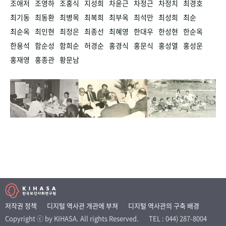
조애저
조영하
조홍식
지성희
차윤근
차정근
차정치
최경호
최기동
최동환
최병목
최복희
최부옥
최석만
최성희
최순
최순옥
최인현
최정은
최종선
최혜영
한대우
한성현
한순옥
한용석
함순성
함희순
허경순
홍경식
홍문식
홍성열
홍성운
홍재영
홍종관
황문남
저작권 정책
디지털 역사관 개관에 부쳐
디지털 역사관의 구축 배경
Copyright ⓒ by KIHASA. All rights Reserved.
TEL : 044) 287-8004