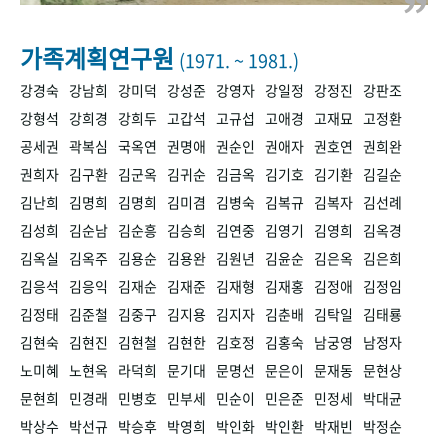
+1
성과 50선
숫자로 보는 50년
50
주년 광장
세계와 함께 한 KIHASA
가족계획연구원
(1971. ~ 1981.)
강경숙
강남희
강미덕
강성준
강영자
강일정
강정진
강판조
VR 역사관
강형석
강희경
강희두
고갑석
고규섭
고애경
고재묘
고정환
공세권
곽복심
국옥연
권명애
권순인
권애자
권호연
권희완
권희자
김구환
김군옥
김귀순
김금옥
김기호
김기환
김길순
김난희
김명희
김명희
김미겸
김병숙
김복규
김복자
김선례
김성희
김순남
김순흥
김승희
김연중
김영기
김영희
김옥경
김옥실
김옥주
김용순
김용완
김원년
김윤순
김은옥
김은희
김응석
김응익
김재순
김재준
김재형
김재홍
김정애
김정임
김정태
김준철
김중구
김지용
김지자
김춘배
김탁일
김태룡
김현숙
김현진
김현철
김현한
김호정
김홍숙
남궁영
남정자
노미혜
노현옥
라덕희
문기대
문명선
문은이
문재동
문현상
문현희
민경래
민병호
민부세
민순이
민은준
민정세
박대균
박상수
박선규
박승후
박영희
박인화
박인환
박재빈
박정순