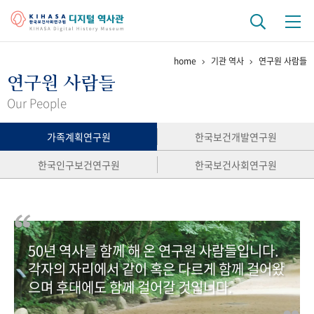
home
기관 역사
연구원 사람들
기관 역사
연구원 사람들
걸어온 길
기관 변천사
역대 기관장
연구원 사람들
Our People
연구 역사
가족계획연구원
한국보건개발연구원
정책과 연구
키워드로 보는 연구 역사
연구자들
한국인구보건연구원
한국보건사회연구원
간행물 변천사
기록물 아카이브
50년 역사를 함께 해 온 연구원 사람들입니다.
사진 아카이브
문서 기록물
행정박물
영상 기록물
각자의 자리에서 같이 혹은 다르게 함께 걸어왔
으며 후대에도 함께 걸어갈 것입니다.
+1
50
주년 기념