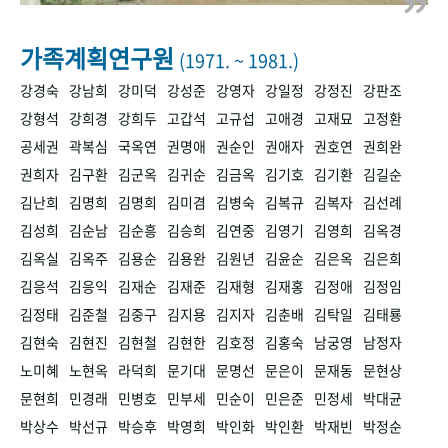
+1
성과 50선
숫자로 보는 50년
50
주년 광장
세계와 함께 한 KIHASA
가족계획연구원
(1971. ~ 1981.)
강경숙
강남희
강미덕
강성준
강영자
강일정
강정진
강판조
VR 역사관
강형석
강희경
강희두
고갑석
고규섭
고애경
고재묘
고정환
공세권
곽복심
국옥연
권명애
권순인
권애자
권호연
권희완
권희자
김구환
김군옥
김귀순
김금옥
김기호
김기환
김길순
김난희
김명희
김명희
김미겸
김병숙
김복규
김복자
김선례
김성희
김순남
김순흥
김승희
김연중
김영기
김영희
김옥경
김옥실
김옥주
김용순
김용완
김원년
김윤순
김은옥
김은희
김응석
김응익
김재순
김재준
김재형
김재홍
김정애
김정임
김정태
김준철
김중구
김지용
김지자
김춘배
김탁일
김태룡
김현숙
김현진
김현철
김현한
김호정
김홍숙
남궁영
남정자
노미혜
노현옥
라덕희
문기대
문명선
문은이
문재동
문현상
문현희
민경래
민병호
민부세
민순이
민은준
민정세
박대균
박상수
박선규
박승후
박영희
박인화
박인환
박재빈
박정순