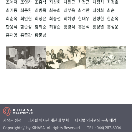
조애저
조영하
조홍식
지성희
차윤근
차정근
차정치
최경호
최기동
최동환
최병목
최복희
최부옥
최석만
최성희
최순
최순옥
최인현
최정은
최종선
최혜영
한대우
한성현
한순옥
한용석
함순성
함희순
허경순
홍경식
홍문식
홍성열
홍성운
홍재영
홍종관
황문남
저작권 정책
디지털 역사관 개관에 부쳐
디지털 역사관의 구축 배경
Copyright ⓒ by KIHASA. All rights Reserved.
TEL : 044) 287-8004