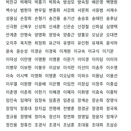
박찬규
박해덕
박흥기
박희숙
방성모
방숙정
배은영
백명원
백수남
범현자
변우일
변종화
서강희
서문희
서응범
서재수
성용심
손창희
손형기
송건용
송기선
송승호
송태민
송후남
신극환
신복우
신성희
신세훈
신은순
신정철
신희설
심영택
안계춘
안명숙
양영화
양정숙
양충근
양홍모
오남균
오대연
오치주
옥치현
위정희
유근덕
유영미
유인현
유재옥
윤석하
윤숙
윤순성
이경순
이경욱
이계원
이규숙
이규식
이기문
이덕성
이만영
이명환
이명훈
이문기
이미경
이미담
이미자
이병무
이보현
이봉우
이상보
이석란
이선미
이송주
이수영
이숙
이시백
이영화
이영훈
이오남희
이외수
이용남
이용선
이우열
이원향
이윤배
이은행
이임전
이장섭
이정주
이종섭
이춘영
이춘희
이한기
이혜경
이혜자
이화영
이효숙
이흥탁
임인숙
임재덕
임정숙
임종권
임춘심
장계순
장순희
장영식
장정익
장종대
장지섭
전명례
전병훈
정경균
정경희
정국옥
정규용
정명애
정미숙
정선자
정연화
정영일
정윤자
정재구
정진용
정휴진
조경식
조경식
조남훈
조대웅
조대희
조삼순