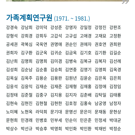
+1
성과 50선
숫자로 보는 50년
50
주년 광장
세계와 함께 한 KIHASA
가족계획연구원
(1971. ~ 1981.)
강경숙
강남희
강미덕
강성준
강영자
강일정
강정진
강판조
VR 역사관
강형석
강희경
강희두
고갑석
고규섭
고애경
고재묘
고정환
공세권
곽복심
국옥연
권명애
권순인
권애자
권호연
권희완
권희자
김구환
김군옥
김귀순
김금옥
김기호
김기환
김길순
김난희
김명희
김명희
김미겸
김병숙
김복규
김복자
김선례
김성희
김순남
김순흥
김승희
김연중
김영기
김영희
김옥경
김옥실
김옥주
김용순
김용완
김원년
김윤순
김은옥
김은희
김응석
김응익
김재순
김재준
김재형
김재홍
김정애
김정임
김정태
김준철
김중구
김지용
김지자
김춘배
김탁일
김태룡
김현숙
김현진
김현철
김현한
김호정
김홍숙
남궁영
남정자
노미혜
노현옥
라덕희
문기대
문명선
문은이
문재동
문현상
문현희
민경래
민병호
민부세
민순이
민은준
민정세
박대균
박상수
박선규
박승후
박영희
박인화
박인환
박재빈
박정순