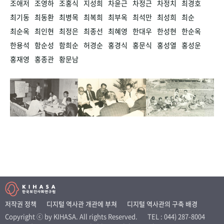
조애저
조영하
조홍식
지성희
차윤근
차정근
차정치
최경호
최기동
최동환
최병목
최복희
최부옥
최석만
최성희
최순
최순옥
최인현
최정은
최종선
최혜영
한대우
한성현
한순옥
한용석
함순성
함희순
허경순
홍경식
홍문식
홍성열
홍성운
홍재영
홍종관
황문남
저작권 정책
디지털 역사관 개관에 부쳐
디지털 역사관의 구축 배경
Copyright ⓒ by KIHASA. All rights Reserved.
TEL : 044) 287-8004