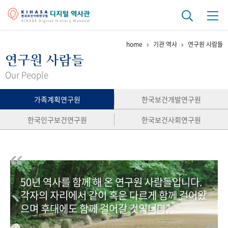
home
기관 역사
연구원 사람들
기관 역사
연구원 사람들
걸어온 길
기관 변천사
역대 기관장
연구원 사람들
Our People
연구 역사
가족계획연구원
한국보건개발연구원
정책과 연구
키워드로 보는 연구 역사
연구자들
한국인구보건연구원
한국보건사회연구원
간행물 변천사
기록물 아카이브
50년 역사를 함께 해 온 연구원 사람들입니다.
사진 아카이브
문서 기록물
행정박물
영상 기록물
각자의 자리에서 같이 혹은 다르게 함께 걸어왔
으며 후대에도 함께 걸어갈 것입니다.
+1
50
주년 기념