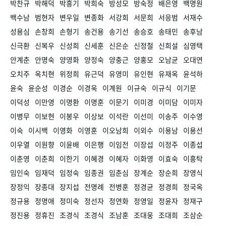
박찬규
박해덕
박흥기
박희숙
방성모
방숙정
배은영
백명원
백수남
범현자
변우일
변종화
서강희
서문희
서응범
서재수
성용심
손창희
손형기
송건용
송기선
송승호
송태민
송후남
신극환
신복우
신성희
신세훈
신은순
신정철
신희설
심영택
안계춘
안명숙
양영화
양정숙
양충근
양홍모
오남균
오대연
오치주
옥치현
위정희
유근덕
유영미
유인현
유재옥
윤석하
윤숙
윤순성
이경순
이경욱
이계원
이규숙
이규식
이기문
이덕성
이만영
이명환
이명훈
이문기
이미경
이미담
이미자
이병무
이보현
이봉우
이상보
이석란
이선미
이송주
이수영
이숙
이시백
이영화
이영훈
이오남희
이외수
이용남
이용선
이우열
이원향
이윤배
이은행
이임전
이장섭
이정주
이종섭
이춘영
이춘희
이한기
이혜경
이혜자
이화영
이효숙
이흥탁
임인숙
임재덕
임정숙
임종권
임춘심
장계순
장순희
장영식
장정익
장종대
장지섭
전명례
전병훈
정경균
정경희
정국옥
정규용
정명애
정미숙
정선자
정연화
정영일
정윤자
정재구
정진용
정휴진
조경식
조경식
조남훈
조대웅
조대희
조삼순