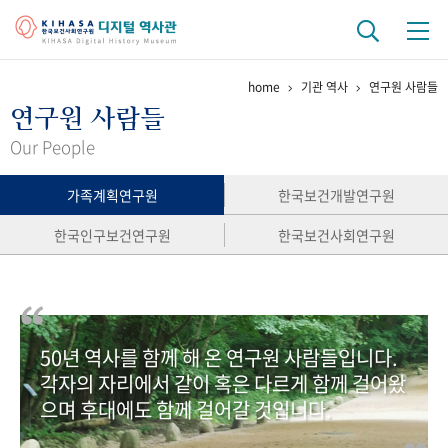
home
기관 역사
연구원 사람들
기관 역사
연구원 사람들
걸어온 길
기관 변천사
역대 기관장
연구원 사람들
Our People
연구 역사
가족계획연구원
한국보건개발연구원
정책과 연구
키워드로 보는 연구 역사
연구자들
한국인구보건연구원
한국보건사회연구원
간행물 변천사
기록물 아카이브
50년 역사를 함께 해 온 연구원 사람들입니다.
사진 아카이브
문서 기록물
행정박물
영상 기록물
각자의 자리에서 같이 혹은 다르게 함께 걸어왔
으며 후대에도 함께 걸어갈 것입니다.
+1
50
주년 기념