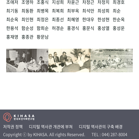
조애저
조영하
조홍식
지성희
차윤근
차정근
차정치
최경호
최기동
최동환
최병목
최복희
최부옥
최석만
최성희
최순
최순옥
최인현
최정은
최종선
최혜영
한대우
한성현
한순옥
한용석
함순성
함희순
허경순
홍경식
홍문식
홍성열
홍성운
홍재영
홍종관
황문남
저작권 정책
디지털 역사관 개관에 부쳐
디지털 역사관의 구축 배경
Copyright ⓒ by KIHASA. All rights Reserved.
TEL : 044) 287-8004