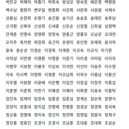
박찬규
박해덕
박흥기
박희숙
방성모
방숙정
배은영
백명원
백수남
범현자
변우일
변종화
서강희
서문희
서응범
서재수
성용심
손창희
손형기
송건용
송기선
송승호
송태민
송후남
신극환
신복우
신성희
신세훈
신은순
신정철
신희설
심영택
안계춘
안명숙
양영화
양정숙
양충근
양홍모
오남균
오대연
오치주
옥치현
위정희
유근덕
유영미
유인현
유재옥
윤석하
윤숙
윤순성
이경순
이경욱
이계원
이규숙
이규식
이기문
이덕성
이만영
이명환
이명훈
이문기
이미경
이미담
이미자
이병무
이보현
이봉우
이상보
이석란
이선미
이송주
이수영
이숙
이시백
이영화
이영훈
이오남희
이외수
이용남
이용선
이우열
이원향
이윤배
이은행
이임전
이장섭
이정주
이종섭
이춘영
이춘희
이한기
이혜경
이혜자
이화영
이효숙
이흥탁
임인숙
임재덕
임정숙
임종권
임춘심
장계순
장순희
장영식
장정익
장종대
장지섭
전명례
전병훈
정경균
정경희
정국옥
정규용
정명애
정미숙
정선자
정연화
정영일
정윤자
정재구
정진용
정휴진
조경식
조경식
조남훈
조대웅
조대희
조삼순