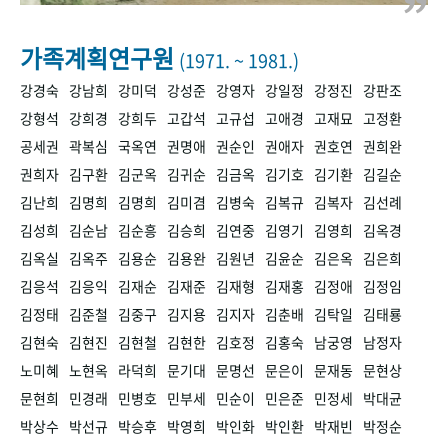
+1
성과 50선
숫자로 보는 50년
50
주년 광장
세계와 함께 한 KIHASA
가족계획연구원
(1971. ~ 1981.)
강경숙
강남희
강미덕
강성준
강영자
강일정
강정진
강판조
VR 역사관
강형석
강희경
강희두
고갑석
고규섭
고애경
고재묘
고정환
공세권
곽복심
국옥연
권명애
권순인
권애자
권호연
권희완
권희자
김구환
김군옥
김귀순
김금옥
김기호
김기환
김길순
김난희
김명희
김명희
김미겸
김병숙
김복규
김복자
김선례
김성희
김순남
김순흥
김승희
김연중
김영기
김영희
김옥경
김옥실
김옥주
김용순
김용완
김원년
김윤순
김은옥
김은희
김응석
김응익
김재순
김재준
김재형
김재홍
김정애
김정임
김정태
김준철
김중구
김지용
김지자
김춘배
김탁일
김태룡
김현숙
김현진
김현철
김현한
김호정
김홍숙
남궁영
남정자
노미혜
노현옥
라덕희
문기대
문명선
문은이
문재동
문현상
문현희
민경래
민병호
민부세
민순이
민은준
민정세
박대균
박상수
박선규
박승후
박영희
박인화
박인환
박재빈
박정순